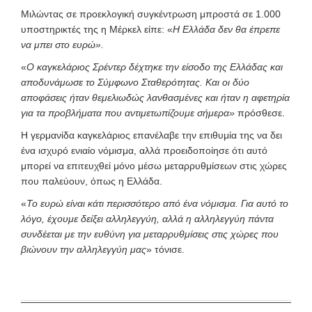
Μιλώντας σε προεκλογική συγκέντρωση μπροστά σε 1.000
υποστηρικτές της η Μέρκελ είπε: «
Η Ελλάδα δεν θα έπρεπε
να μπει στο ευρώ».
«
Ο καγκελάριος Σρέντερ δέχτηκε την είσοδο της Ελλάδας και
αποδυνάμωσε το Σύμφωνο Σταθερότητας. Και οι δύο
αποφάσεις ήταν θεμελιωδώς λανθασμένες και ήταν η αφετηρία
για τα προβλήματα που αντιμετωπίζουμε σήμερα»
πρόσθεσε.
Η γερμανίδα καγκελάριος επανέλαβε την επιθυμία της να δει
ένα ισχυρό ενιαίο νόμισμα, αλλά προειδοποίησε ότι αυτό
μπορεί να επιτευχθεί μόνο μέσω μεταρρυθμίσεων στις χώρες
που παλεύουν, όπως η Ελλάδα.
«
Το ευρώ είναι κάτι περισσότερο από ένα νόμισμα. Για αυτό το
λόγο, έχουμε δείξει αλληλεγγύη, αλλά η αλληλεγγύη πάντα
συνδέεται με την ευθύνη για μεταρρυθμίσεις στις χώρες που
βιώνουν την αλληλεγγύη μας
» τόνισε.