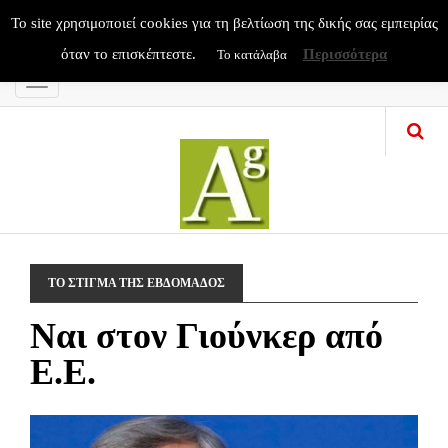
To site χρησιμοποιεί cookies για τη βελτίωση της δικής σας εμπειρίας
όταν το επισκέπτεστε.
Περισσότερα
Το κατάλαβα
Menu
ΤΟ ΣΤΙΓΜΑ ΤΗΣ ΕΒΔΟΜΑΔΟΣ
Ναι στον Γιούνκερ από
Ε.Ε.