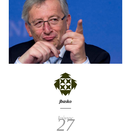
jbasko
Ιούνιος
27