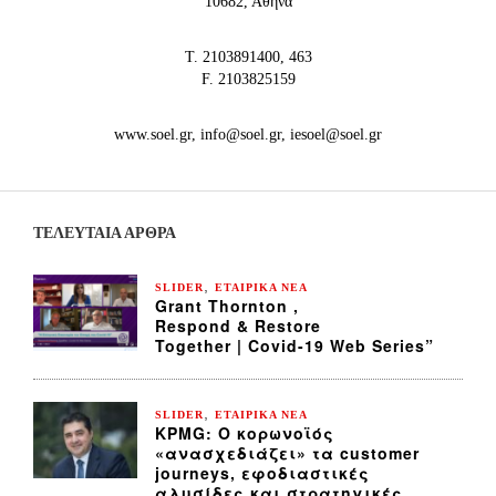
10682, Αθήνα
Τ. 2103891400, 463
F. 2103825159
www.soel.gr, info@soel.gr, iesoel@soel.gr
ΤΕΛΕΥΤΑΙΑ ΆΡΘΡΑ
,
SLIDER
ΕΤΑΙΡΙΚΑ ΝΕΑ
Grant Thornton ,
Respond & Restore
Together | Covid-19 Web Series”
,
SLIDER
ΕΤΑΙΡΙΚΑ ΝΕΑ
KPMG: Ο κορωνοϊός
«ανασχεδιάζει» τα customer
journeys, εφοδιαστικές
αλυσίδες και στρατηγικές