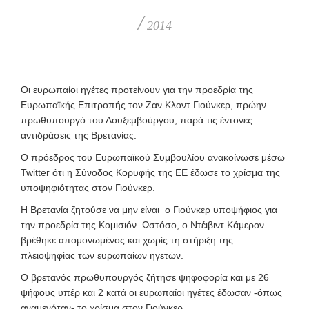
/
2014
Οι ευρωπαίοι ηγέτες προτείνουν για την προεδρία της
Ευρωπαϊκής Επιτροπής τον Ζαν Κλοντ Γιούνκερ, πρώην
πρωθυπουργό του Λουξεμβούργου, παρά τις έντονες
αντιδράσεις της Βρετανίας.
Ο πρόεδρος του Ευρωπαϊκού Συμβουλίου ανακοίνωσε μέσω
Twitter ότι η Σύνοδος Κορυφής της ΕΕ έδωσε το χρίσμα της
υποψηφιότητας στον Γιούνκερ.
Η Βρετανία ζητούσε να μην είναι ο Γιούνκερ υποψήφιος για
την προεδρία της Κομισιόν. Ωστόσο, ο Ντέιβιντ Κάμερον
βρέθηκε απομονωμένος και χωρίς τη στήριξη της
πλειοψηφίας των ευρωπαίων ηγετών.
Ο βρετανός πρωθυπουργός ζήτησε ψηφοφορία και με 26
ψήφους υπέρ και 2 κατά οι ευρωπαίοι ηγέτες έδωσαν -όπως
αναμενόταν- το χρίσμα στον Γιούνκερ.