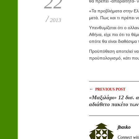
22
θα πρέπει -απαραίτητα- ν
«Τα προβλήματα στην Ελλά
/
μετά. Πως και τι πρέπει να
2013
Υπενθυμίζεται ότι ο ολλ
Αθήνα, είχε πει ότι το θέ
οπότε θα είναι διαθέσιμα
Προϋπόθεση αποτελεί να
προϋπολογισμό, κάτι που
←
PREVIOUS POST
«Μαξιλάρι» 12 δισ. 
αδιάθετο πακέτο των
jbasko
Connect wit