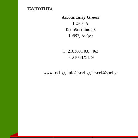
ΤΑΥΤΟΤΗΤΑ
Accountancy Greece
IEΣΟΕΛ
Καποδιστρίου 28
10682, Αθήνα
Τ. 2103891400, 463
F. 2103825159
www.soel.gr, info@soel.gr, iesoel@soel.gr