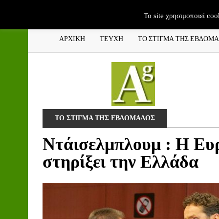
To site χρησιμοποιεί coo
ΑΡΧΙΚΗ
ΤΕΥΧΗ
ΤΟ ΣΤΙΓΜΑ ΤΗΣ ΕΒΔΟΜ
ΤΟ ΣΤΙΓΜΑ ΤΗΣ ΕΒΔΟΜΑΔΟΣ
Ντάισελμπλουμ : Η Ευ
στηρίξει την Ελλάδα