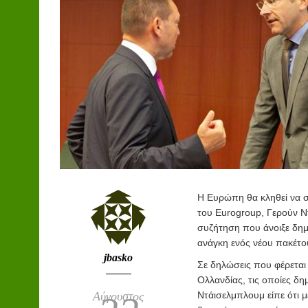
Η Ευρώπη θα κληθεί να σ
του Eurogroup, Γερούν Ντ
συζήτηση που άνοιξε δημ
ανάγκη ενός νέου πακέτο
jbasko
Σε δηλώσεις που φέρεται
Ολλανδίας, τις οποίες δη
Αύγουστος
Ντάισελμπλουμ είπε ότι 