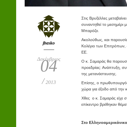
Στις Βρυξέλλες μεταβαίν
συναντηθεί το μεσημέρι 
Μπαρόζο.
Ακολούθως, και παρουσί
jbasko
Κολέγιο των Επιτρόπων, 
ΕΕ.
Δεκέμβριος
04
Ο κ. Σαμαράς θα παρουσιά
προεδρίας: Ανάπτυξη, συν
της μετανάστευσης.
/
2013
Επίσης, ο πρωθυπουργός 
χώρα για έξοδο από την κ
Χθες
ο κ. Σαμαράς είχε 
επίκεντρο βρέθηκαν θέματ
Στο Ελληνοαμερικάνικ