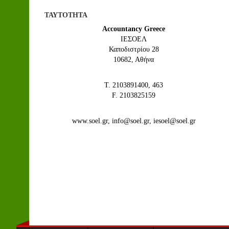
ΤΑΥΤΟΤΗΤΑ
Accountancy Greece
IEΣΟΕΛ
Καποδιστρίου 28
10682, Αθήνα
Τ. 2103891400, 463
F. 2103825159
www.soel.gr, info@soel.gr, iesoel@soel.gr