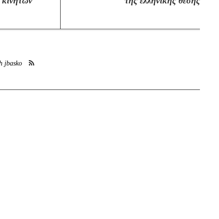
η κινητών
της ελληνικής θέσης
h jbasko