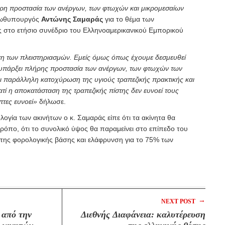
ήρη προστασία των ανέργων, των φτωχών και μικρομεσαίων
ρωθυπουργός
Αντώνης Σαμαράς
για το θέμα των
 στο ετήσιο συνέδριο του Ελληνοαμερικανικού Εμπορικού
η των πλειστηριασμών. Εμείς όμως όπως έχουμε δεσμευθεί
 υπάρξει πλήρης προστασία των ανέργων, των φτωχών των
ι παράλληλη κατοχύρωση της υγιούς τραπεζικής πρακτικής και
ιατί η αποκατάσταση της τραπεζικής πίστης δεν ευνοεί τους
πτες ευνοεί»
δήλωσε.
ογία των ακινήτων ο κ. Σαμαράς είπε ότι τα ακίνητα θα
ρόπο, ότι το συνολικό ύψος θα παραμείνει στο επίπεδο του
 της φορολογικής βάσης και ελάφρυνση για το 75% των
→
NEXT POST
 από την
Διεθνής Διαφάνεια: καλυτέρευση