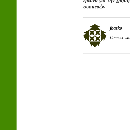
έρευνα για την χρήσ
συσκευών
jbasko
Connect wit