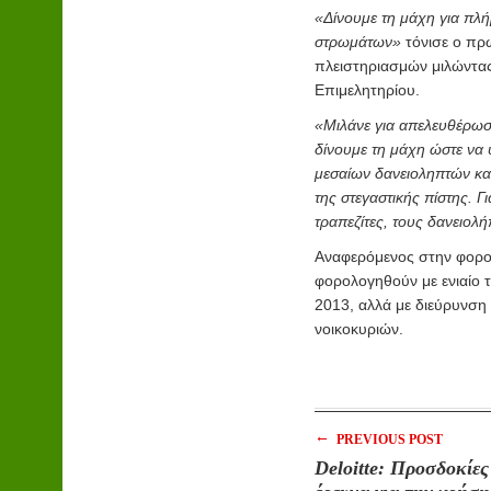
«Δίνουμε τη μάχη για πλ
στρωμάτων»
τόνισε ο π
πλειστηριασμών μιλώντας
Επιμελητηρίου.
«Μιλάνε για απελευθέρωσ
δίνουμε τη μάχη ώστε να
μεσαίων δανειοληπτών κα
της στεγαστικής πίστης. Γ
τραπεζίτες, τους δανειολή
Αναφερόμενος στην φορολ
φορολογηθούν με ενιαίο τ
2013, αλλά με διεύρυνση
νοικοκυριών.
←
PREVIOUS POST
Deloitte: Προσδοκίες