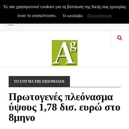
To site χρησιμοποιεί cookies για τη βελτίωση της δικής σας εμπειρίας
όταν το επισκέπτεστε.
Περισσότερα
Το κατάλαβα
Menu
ΤΟ ΣΤΙΓΜΑ ΤΗΣ ΕΒΔΟΜΑΔΟΣ
Πρωτογενές πλεόνασμα
ύψους 1,78 δισ. ευρώ στο
8μηνο