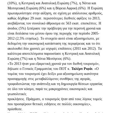
(10%), η Κεντρική και Ανατολική Ευρώπη (7%), η Νότια και
Μεσογειακή Ευρώπη (6%) και η Βόρεια Αφρική (6%). Η Ευρώπη
πρωταγωνίστησε στην αύξηση, σε σχέση με απόλυτους αριθμούς,
καθώς δέχθηκε 29 εκατ. περισσότερες διεθνείς αφίξεις το 2013,
ανεβάζοντας τον συνολικό άθροισμα σε 563 εκατ. επισκέπτες. Η
άνοδος (5%) ξεπέρασε την πρόβλεψη για την περσινή χρονιά και
είναι διπλάσια του μέσου όρου της περιοχής την περίοδο 2005-
2012 (2,5% ετησίως). Το στοιχείο αυτό είναι αξιοσημείωτο, με
δεδομένη την οικονομική κατάσταση της περιφέρειας και το ότι
ακολουθεί δύο χρονιές με ισχυρές επιδόσεις (2011 και 2012). Τα
καλύτερα αποτελέσματα παρουσίασε η Κεντρική και Ανατολική
Ευρώπη (7%) και η Νότια Μεσόγειος (6%).
«Το 2013 ήταν μια εξαιρετική χρονιά για τον διεθνή τουρισμό»,
δήλωσε ο Γενικός Γραμματέας του ΠΟΤ κ.
Ταλέμπ Ριφάι
. «Ο
τομέας του τουρισμού έχει δείξει μια αξιοσημείωτη ικανότητα
προσαρμογής στις μεταβαλλόμενες συνθήκες της αγοράς,
τροφοδοτώντας την ανάπτυξη και τη δημιουργία θέσεων εργασίας
σε όλο τον κόσμο, παρά τις μακροχρόνιες οικονομικές και
γεωπολιτικές
προκλήσεις. Πράγματι, ο τουρισμός ήταν από τους λίγους τομείς
που προσφέρουν θετικές ειδήσεις σε πολλές οικονομίες»,
πρόσθεσε.