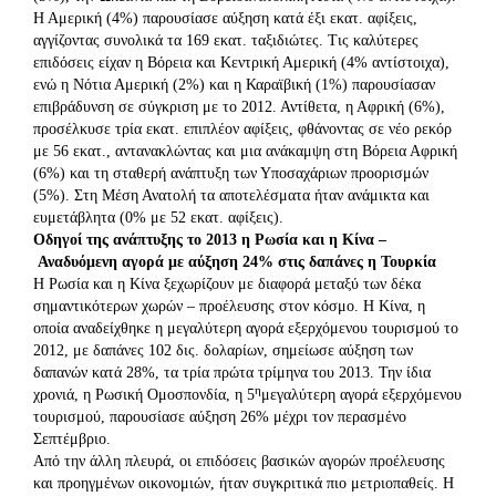
Η Αμερική (4%) παρουσίασε αύξηση κατά έξι εκατ. αφίξεις,
αγγίζοντας συνολικά τα 169 εκατ. ταξιδιώτες. Τις καλύτερες
επιδόσεις είχαν η Βόρεια και Κεντρική Αμερική (4% αντίστοιχα),
ενώ η Νότια Αμερική (2%) και η Καραϊβική (1%) παρουσίασαν
επιβράδυνση σε σύγκριση με το 2012. Αντίθετα, η Αφρική (6%),
προσέλκυσε τρία εκατ. επιπλέον αφίξεις, φθάνοντας σε νέο ρεκόρ
με 56 εκατ., αντανακλώντας και μια ανάκαμψη στη Βόρεια Αφρική
(6%) και τη σταθερή ανάπτυξη των Υποσαχάριων προορισμών
(5%). Στη Μέση Ανατολή τα αποτελέσματα ήταν ανάμικτα και
ευμετάβλητα (0% με 52 εκατ. αφίξεις).
Οδηγοί της ανάπτυξης το 2013 η Ρωσία και η Κίνα –
Αναδυόμενη αγορά με αύξηση 24% στις δαπάνες η Τουρκία
Η Ρωσία και η Κίνα ξεχωρίζουν με διαφορά μεταξύ των δέκα
σημαντικότερων χωρών – προέλευσης στον κόσμο. Η Κίνα, η
οποία αναδείχθηκε η μεγαλύτερη αγορά εξερχόμενου τουρισμού το
2012, με δαπάνες 102 δις. δολαρίων, σημείωσε αύξηση των
δαπανών κατά 28%, τα τρία πρώτα τρίμηνα του 2013. Την ίδια
η
χρονιά, η Ρωσική Ομοσπονδία, η 5
μεγαλύτερη αγορά εξερχόμενου
τουρισμού, παρουσίασε αύξηση 26% μέχρι τον περασμένο
Σεπτέμβριο.
Από την άλλη πλευρά, οι επιδόσεις βασικών αγορών προέλευσης
και προηγμένων οικονομιών, ήταν συγκριτικά πιο μετριοπαθείς. Η