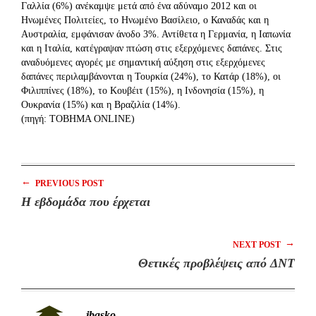
Γαλλία (6%) ανέκαμψε μετά από ένα αδύναμο 2012 και οι
Ηνωμένες Πολιτείες, το Ηνωμένο Βασίλειο, ο Καναδάς και η
Αυστραλία, εμφάνισαν άνοδο 3%. Αντίθετα η Γερμανία, η Ιαπωνία
και η Ιταλία, κατέγραψαν πτώση στις εξερχόμενες δαπάνες. Στις
αναδυόμενες αγορές με σημαντική αύξηση στις εξερχόμενες
δαπάνες περιλαμβάνονται η Τουρκία (24%), το Κατάρ (18%), οι
Φιλιππίνες (18%), το Κουβέιτ (15%), η Ινδονησία (15%), η
Ουκρανία (15%) και η Βραζιλία (14%).
(πηγή: TOBHMA ONLINE)
←
PREVIOUS POST
Η εβδομάδα που έρχεται
→
NEXT POST
Θετικές προβλέψεις από ΔΝΤ
jbasko