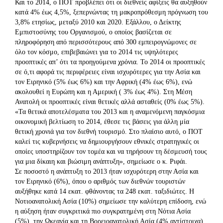
Και το 2014, ο ΠΟΤ προβλέπει ότι οι διεθνείς αφίξεις θα αυξηθούν
κατά 4% έως 4,5%, ξεπερνώντας τη μακροπρόθεσμη πρόγνωση του
3,8% ετησίως, μεταξύ 2010 και 2020. Εξάλλου, ο Δείκτης
Εμπιστοσύνης του Οργανισμού, ο οποίος βασίζεται σε
πληροφόρηση από περισσότερους από 300 εμπειρογνώμονες σε
όλο τον κόσμο, επιβεβαιώνει για το 2014 τις υψηλότερες
προοπτικές απ’ ότι τα προηγούμενα χρόνια. Το 2014 οι προοπτικές
σε ό,τι αφορά τις περιφέρειες είναι ισχυρότερες για την Ασία και
τον Ειρηνικό (5% έως 6%) και την Αφρική (4% έως 6%), ενώ
ακολουθεί η Ευρώπη και η Αμερική ( 3% έως 4%). Στη Μέση
Ανατολή οι προοπτικές είναι θετικές αλλά ασταθείς (0% έως 5%).
«Τα θετικά αποτελέσματα του 2013 και η αναμενόμενη παγκόσμια
οικονομική βελτίωση το 2014, έθεσε τις βάσεις για άλλη μία
θετική χρονιά για τον διεθνή τουρισμό. Στο πλαίσιο αυτό, ο ΠΟΤ
καλεί τις κυβερνήσεις να δημιουργήσουν εθνικές στρατηγικές οι
οποίες υποστηρίζουν τον τομέα και να τηρήσουν τη δέσμευσή τους
για μια δίκαιη και βιώσιμη ανάπτυξη», σημείωσε ο κ. Ριφάι.
Σε ποσοστό η ανάπτυξη το 2013 ήταν ισχυρότερη στην Ασία και
τον Ειρηνικό (6%), όπου ο αριθμός των διεθνών τουριστών
αυξήθηκε κατά 14 εκατ. φθάνοντας τα 248 εκατ. ταξιδιώτες. Η
Νοτιοανατολική Ασία (10%) σημείωσε την καλύτερη επίδοση, ενώ
η αύξηση ήταν συγκριτικά πιο συγκρατημένη στη Νότια Ασία
(5%), την Ωκεανία και τη Βορειοανατολική Ασία (4% αντίστοιχα).