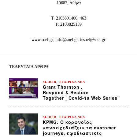
10682, Αθήνα
Τ. 2103891400, 463
F. 2103825159
www.soel.gr, info@soel.gr, iesoel@soel.gr
ΤΕΛΕΥΤΑΙΑ ΆΡΘΡΑ
,
SLIDER
ΕΤΑΙΡΙΚΑ ΝΕΑ
Grant Thornton ,
Respond & Restore
Together | Covid-19 Web Series”
,
SLIDER
ΕΤΑΙΡΙΚΑ ΝΕΑ
KPMG: Ο κορωνοϊός
«ανασχεδιάζει» τα customer
journeys, εφοδιαστικές