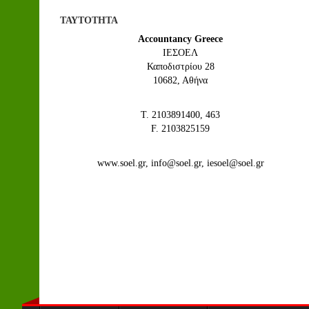
ΤΑΥΤΟΤΗΤΑ
Accountancy Greece
IEΣΟΕΛ
Καποδιστρίου 28
10682, Αθήνα
Τ. 2103891400, 463
F. 2103825159
www.soel.gr, info@soel.gr, iesoel@soel.gr