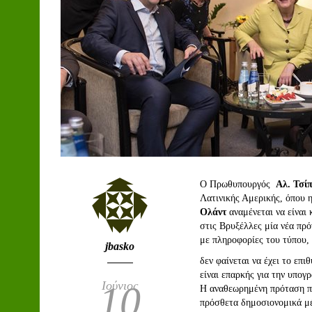
O Πρωθυπουργός
Αλ. Τσ
Λατινικής Αμερικής, όπου 
Ολάντ
αναμένεται να είναι
στις Βρυξέλλες μία νέα πρ
με πληροφορίες του τύπου,
jbasko
δεν φαίνεται να έχει το επ
είναι επαρκής για την υπογ
Ιούνιος
10
Η αναθεωρημένη πρόταση π
πρόσθετα δημοσιονομικά μέ