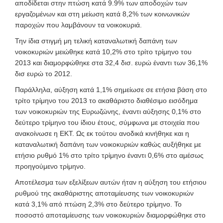
αποδίδεται στην πτώση κατά 9.9% των αποδοχών των
εργαζομένων και στη μείωση κατά 8,2% των κοινωνικών
παροχών που λαμβάνουν τα νοικοκυριά.
Την ίδια στιγμή μη τελική καταναλωτική δαπάνη των
νοικοκυριών μειώθηκε κατά 10,2% στο τρίτο τρίμηνο του
2013 και διαμορφώθηκε στα 32,4 δισ. ευρώ έναντι των 36,1%
δισ ευρώ το 2012.
Παράλληλα, αύξηση κατά 1,1% σημείωσε σε ετήσια βάση στο
τρίτο τρίμηνο του 2013 το ακαθάριστο διαθέσιμο εισόδημα
των νοικοκυριών της Ευρωζώνης, έναντι αύξησης 0,1% στο
δεύτερο τρίμηνο του ίδιου έτους, σύμφωνα με στοιχεία που
ανακοίνωσε η ΕΚΤ. Ως εκ τούτου ανοδικά κινήθηκε και η
καταναλωτική δαπάνη των νοικοκυριών καθώς αυξήθηκε με
ετήσιο ρυθμό 1% στο τρίτο τρίμηνο έναντι 0,6% στο αμέσως
προηγούμενο τρίμηνο.
Αποτέλεσμα των εξελίξεων αυτών ήταν η αύξηση του ετήσιου
ρυθμού της ακαθάριστης αποταμίευσης των νοικοκυριών
κατά 3,1% από πτώση 2,3% στο δεύτερο τρίμηνο. Το
ποσοστό αποταμίευσης των νοικοκυριών διαμορφώθηκε στο