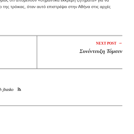
όμως ότι απομένουν «σημαντικά εκκρεμή ζητήματα» για να
ο της τρόικας, όταν αυτό επιστρέψει στην Αθήνα στις αρχές
→
NEXT POST
Συνέντευξη Τόμσεν
h jbasko