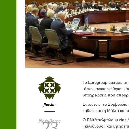
Το Eurogroup εξέτασε τα
-όπως ανακοινώθηκε- κά
υποχρεώσεις που απορρέ
Εντούτοις, το Συμβούλιο 
jbasko
καθώς και τη Μάλτα και τ
Ο Γ.Ντάισελμπλουμ είπε 
Νοέμβριος
23
«κινδύνους» και ζήτησε