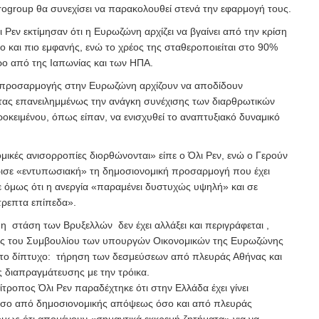
ogroup θα συνεχίσει να παρακολουθεί στενά την εφαρμογή τους.
ι Ρεν εκτίμησαν ότι η Ευρωζώνη αρχίζει να βγαίνει από την κρίση
λο και πιο εμφανής, ενώ το χρέος της σταθεροποιείται στο 90%
ερο από της Ιαπωνίας και των ΗΠΑ.
 προσαρμογής στην Ευρωζώνη αρχίζουν να αποδίδουν
ντας επανειλημμένως την ανάγκη συνέχισης των διαρθρωτικών
οκειμένου, όπως είπαν, να ενισχυθεί το αναπτυξιακό δυναμικό
μικές ανισορροπίες διορθώνονται» είπε ο Όλι Ρεν, ενώ ο Γερούν
ισε «εντυπωσιακή» τη δημοσιονομική προσαρμογή που έχει
ε όμως ότι η ανεργία «παραμένει δυστυχώς υψηλή» και σε
τρεπτα επίπεδα».
 στάση των Βρυξελλών δεν έχει αλλάξει και περιγράφεται ,
ς του Συμβουλίου των υπουργών Οικονομικών της Ευρωζώνης
το δίπτυχο: τήρηση των δεσμεύσεων από πλευράς Αθήνας και
διαπραγμάτευσης με την τρόικα.
τροπος Όλι Ρεν παραδέχτηκε ότι στην Ελλάδα έχει γίνει
σο από δημοσιονομικής απόψεως όσο και από πλευράς