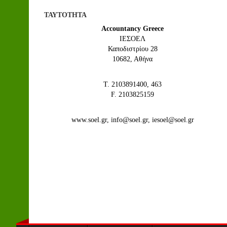
ΤΑΥΤΟΤΗΤΑ
Accountancy Greece
IEΣΟΕΛ
Καποδιστρίου 28
10682, Αθήνα
Τ. 2103891400, 463
F. 2103825159
www.soel.gr, info@soel.gr, iesoel@soel.gr