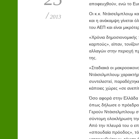
αποφευχθούν, ενώ το Eur
/
Οι κ.κ. Ντάισελμπλουμ κα
2013
και η ανάκαμψη γίνεται ό
του ΑΕΠ και είναι μικρότ
«Χρόνια δημοσιονομικής
καρπούς», είπαν, τονίζο
αλλαγών στην περιοχή πρ
της.
«Σταδιακά οι μακροοικονο
Ντάισελμπλουμ χαρακτήρ
συντελεστεί, παραδέχτηκ
κάποιες χώρες «σε ανεπί
Όσο αφορά στην Ελλάδα η
όπως δήλωσε ο πρόεδρο
Γερούν Ντάισελμπλουμ σ
σύντομη ολοκλήρωση της 
Από την πλευρά του ο επί
«σπουδαία πρόοδος», τό