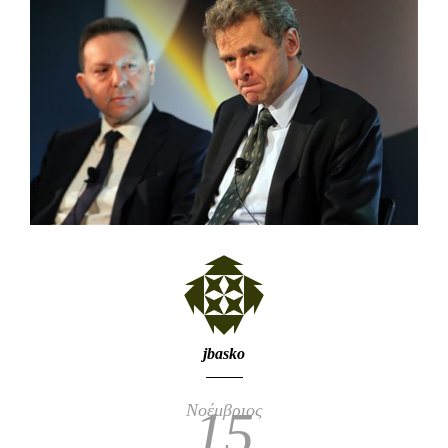
jbasko
Νοέμβριος
15