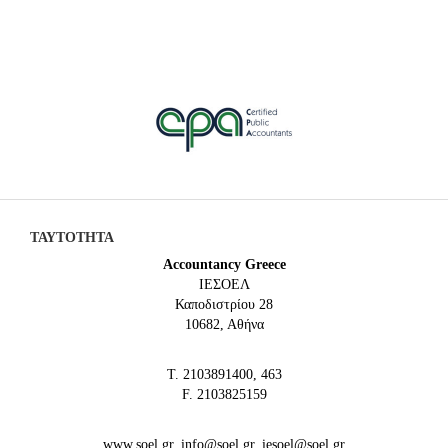
ΤΑΥΤΟΤΗΤΑ
Accountancy Greece
IEΣΟΕΛ
Καποδιστρίου 28
10682, Αθήνα
Τ. 2103891400, 463
F. 2103825159
www.soel.gr, info@soel.gr, iesoel@soel.gr