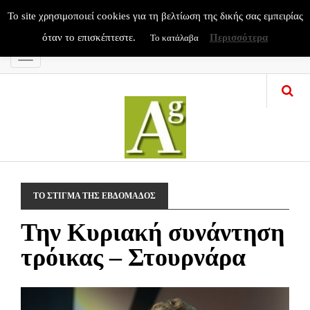
To site χρησιμοποιεί cookies για τη βελτίωση της δικής σας εμπειρίας
όταν το επισκέπτεστε.
Περισσότερα
Το κατάλαβα
Menu
ΤΟ ΣΤΙΓΜΑ ΤΗΣ ΕΒΔΟΜΑΔΟΣ
Την Κυριακή συνάντηση
τρόικας – Στουρνάρα