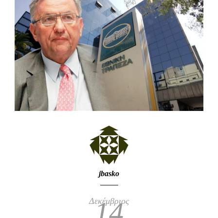
jbasko
Δεκέμβριος
14