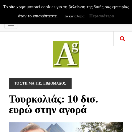
To site χρησιμοποιεί cookies για τη βελτίωση της δικής σας εμπειρίας
όταν το επισκέπτεστε.
Περισσότερα
Το κατάλαβα
Menu
ΤΟ ΣΤΙΓΜΑ ΤΗΣ ΕΒΔΟΜΑΔΟΣ
Τουρκολιάς: 10 δισ.
ευρώ στην αγορά