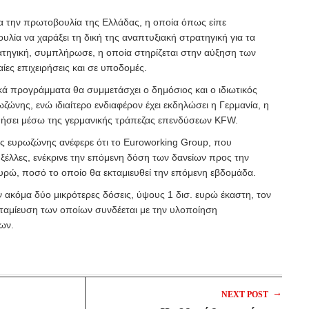
α την πρωτοβουλία της Ελλάδας, η οποία όπως είπε
λία να χαράξει τη δική της αναπτυξιακή στρατηγική για τα
ατηγική, συμπλήρωσε, η οποία στηρίζεται στην αύξηση των
ες επιχειρήσεις και σε υποδομές.
κά προγράμματα θα συμμετάσχει ο δημόσιος και ο ιδιωτικός
ωζώνης, ενώ ιδιαίτερο ενδιαφέρον έχει εκδηλώσει η Γερμανία, η
θήσει μέσω της γερμανικής τράπεζας επενδύσεων KFW.
ης ευρωζώνης ανέφερε ότι το Euroworking Group, που
ξέλλες, ενέκρινε την επόμενη δόση των δανείων προς την
ευρώ, ποσό το οποίο θα εκταμιευθεί την επόμενη εβδομάδα.
 ακόμα δύο μικρότερες δόσεις, ύψους 1 δισ. ευρώ έκαστη, τον
 εκταμίευση των οποίων συνδέεται με την υλοποίηση
ων.
→
NEXT POST