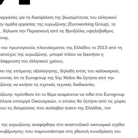
 διεργασίες για τη διασφάλιση της βιωσιμότητας του ελληνικού
την ομάδα εργασίας της ευρωζώνης (Εuroworking Group), το
υ, δήλωσε την Παρασκευή από τις Βρυξέλλες υψηλόβαθμος
ώνης.
η του πρωτογενούς πλεονάσματος της Ελλάδος το 2013 από τη
ματούχος της ευρωζώνης, μπορεί πλέον να ξεκινήσει η
ελάφρυνση του ελληνικού χρέους.
ιο της επόμενης αξιολόγησης, δηλαδή εντός του καλοκαιριού,
νοντας ότι το Eurogroup της 5ης Μαΐου θα ζητήσει από την
νης να κινήσει τις σχετικές τεχνικές διαδικασίες.
ζώνης πρόσθεσε ότι το θέμα αναμένεται να τεθεί στο Eurogroup
λληνα υπουργό Oικονομικών, ο οποίος θα ζητήσει από τις χώρες
υν τις δεσμεύσεις που ανέλαβαν έναντι της Ελλάδας, τον
 της ευρωζώνης αναφέρθηκε στο αναπτυξιακό οικονομικό σχέδιο
 κυβέρνησης που παρουσιάστηκε στη χθεσινή συνεδρίαση του