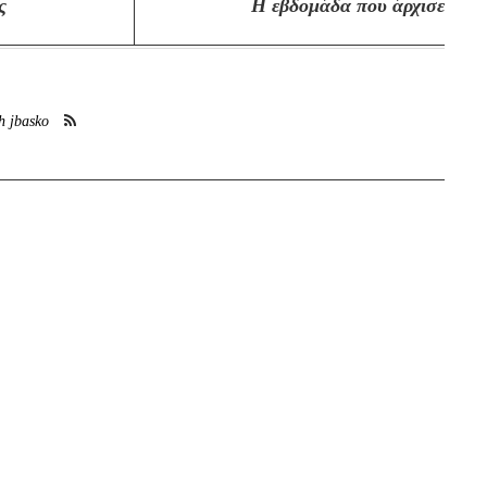
ς
H εβδομάδα που άρχισε
h jbasko