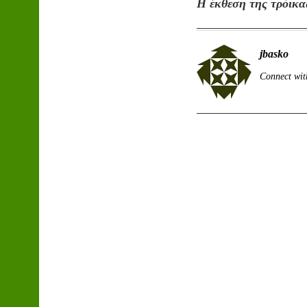
H έκθεση της τρόικα
jbasko
Connect wit