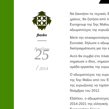
Να ξεκινήσει τις τεχνικές
χρέους, θα ζητήσει από 
Eurogroup της 5ης Μαΐο
αξιωματούχος της ευρωζ
jbasko
Μετά την επικαιροποίησ
Eurostat, δήλωσε ο αξιω
Απρίλιος
διαπραγμάτευση για την 
25
Αυτό θα συμβεί στο πλαίσ
σημείωσε ο ίδιος, σημειώ
/
ομάδα εργασίας της ευρωζώ
2014
Ο αξιωματούχος της ευρω
της 5ης Μαΐου από τον Έ
της ευρωζώνης να τηρήσο
Νοέμβριο του 2012.
Εξάλλου, ο αξιωματούχος
2014-2021 της ελληνικής