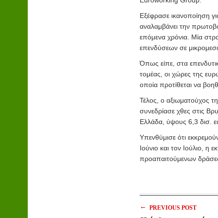
Euroworking Group.
Εξέφρασε ικανοποίηση γι
αναλαμβάνει την πρωτοβου
επόμενα χρόνια. Μία στρ
επενδύσεων σε μικρομεσαί
Όπως είπε, στα επενδυτι
τομέας, οι χώρες της ευρ
οποία προτίθεται να βοη
Τέλος, ο αξιωματούχος τ
συνεδρίασε χθες στις Βρυ
Ελλάδα, ύψους 6,3 δισ. 
Υπενθύμισε ότι εκκρεμούν
Ιούνιο και τον Ιούλιο, η
προαπαιτούμενων δράσε
←
PREVIOUS POST