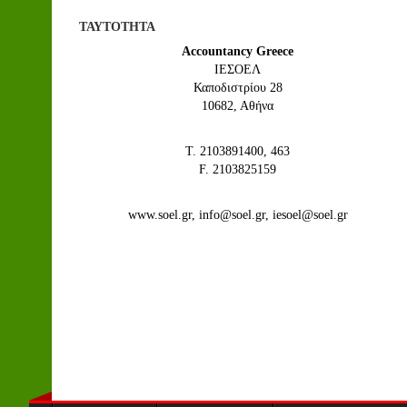
ΤΑΥΤΟΤΗΤΑ
Accountancy Greece
IEΣΟΕΛ
Καποδιστρίου 28
10682, Αθήνα
Τ. 2103891400, 463
F. 2103825159
www.soel.gr, info@soel.gr, iesoel@soel.gr