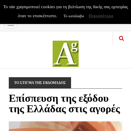
To site χρησιμοποιεί cookies για τη βελτίωση της δικής σας εμπειρίας
όταν το επισκέπτεστε.
Περισσότερα
Το κατάλαβα
Menu
ΤΟ ΣΤΙΓΜΑ ΤΗΣ ΕΒΔΟΜΑΔΟΣ
Eπίσπευση της εξόδου
της Ελλάδας στις αγορές