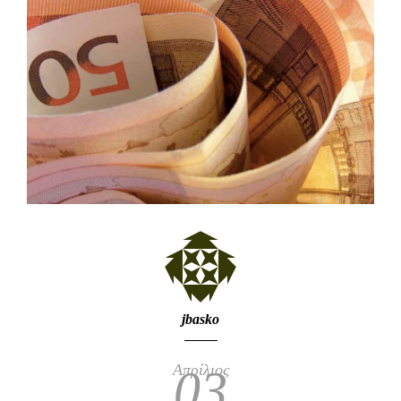
jbasko
Απρίλιος
03