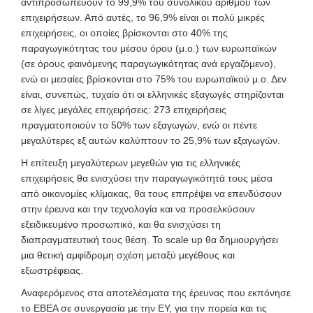
αντιπροσωπεύουν το 99,9% του συνολικού αριθμού των
επιχειρήσεων. Από αυτές, το 96,9% είναι οι πολύ μικρές
επιχειρήσεις, οι οποίες βρίσκονται στο 40% της
παραγωγικότητας του μέσου όρου (μ.ο.) των ευρωπαϊκών
(σε όρους φαινόμενης παραγωγικότητας ανά εργαζόμενο),
ενώ οι μεσαίες βρίσκονται στο 75% του ευρωπαϊκού μ.ο. Δεν
είναι, συνεπώς, τυχαίο ότι οι ελληνικές εξαγωγές στηρίζονται
σε λίγες μεγάλες επιχειρήσεις: 273 επιχειρήσεις
πραγματοποιούν το 50% των εξαγωγών, ενώ οι πέντε
μεγαλύτερες εξ αυτών καλύπτουν το 25,9% των εξαγωγών.
Η επίτευξη μεγαλύτερων μεγεθών για τις ελληνικές
επιχειρήσεις θα ενισχύσει την παραγωγικότητά τους μέσα
από οικονομίες κλίμακας, θα τους επιτρέψει να επενδύσουν
στην έρευνα και την τεχνολογία και να προσελκύσουν
εξειδικευμένο προσωπικό, και θα ενισχύσει τη
διαπραγματευτική τους θέση. Το scale up θα δημιουργήσει
μια θετική αμφίδρομη σχέση μεταξύ μεγέθους και
εξωστρέφειας.
Αναφερόμενος στα αποτελέσματα της έρευνας που εκπόνησε
το ΕΒΕΑ σε συνεργασία με την EY, για την πορεία και τις