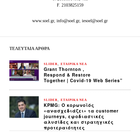
F. 2103825159
www.soel.gr, info@soel.gr, iesoel@soel.gr
ΤΕΛΕΥΤΑΙΑ ΆΡΘΡΑ
,
SLIDER
ΕΤΑΙΡΙΚΑ ΝΕΑ
Grant Thornton ,
Respond & Restore
Together | Covid-19 Web Series”
,
SLIDER
ΕΤΑΙΡΙΚΑ ΝΕΑ
KPMG: Ο κορωνοϊός
«ανασχεδιάζει» τα customer
journeys, εφοδιαστικές
αλυσίδες και στρατηγικές
προτεραιότητες