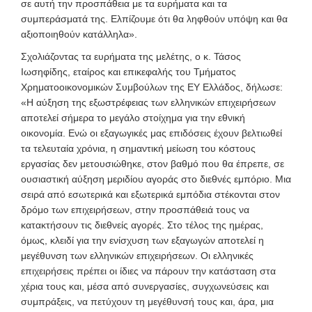
σε αυτή την προσπάθεια με τα ευρήματα και τα
συμπεράσματά της. Ελπίζουμε ότι θα ληφθούν υπόψη και θα
αξιοποιηθούν κατάλληλα».
Σχολιάζοντας τα ευρήματα της μελέτης, ο κ. Τάσος
Ιωσηφίδης, εταίρος και επικεφαλής του Τμήματος
Χρηματοοικονομικών Συμβούλων της ΕΥ Ελλάδος, δήλωσε:
«Η αύξηση της εξωστρέφειας των ελληνικών επιχειρήσεων
αποτελεί σήμερα το μεγάλο στοίχημα για την εθνική
οικονομία. Ενώ οι εξαγωγικές μας επιδόσεις έχουν βελτιωθεί
τα τελευταία χρόνια, η σημαντική μείωση του κόστους
εργασίας δεν μετουσιώθηκε, στον βαθμό που θα έπρεπε, σε
ουσιαστική αύξηση μεριδίου αγοράς στο διεθνές εμπόριο. Μια
σειρά από εσωτερικά και εξωτερικά εμπόδια στέκονται στον
δρόμο των επιχειρήσεων, στην προσπάθειά τους να
κατακτήσουν τις διεθνείς αγορές. Στο τέλος της ημέρας,
όμως, κλειδί για την ενίσχυση των εξαγωγών αποτελεί η
μεγέθυνση των ελληνικών επιχειρήσεων. Οι ελληνικές
επιχειρήσεις πρέπει οι ίδιες να πάρουν την κατάσταση στα
χέρια τους και, μέσα από συνεργασίες, συγχωνεύσεις και
συμπράξεις, να πετύχουν τη μεγέθυνσή τους και, άρα, μια