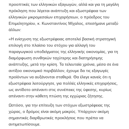
προοπτικές των ελληνικών εξαγωγών, αλλά και για τη μεγάλη
πρόκληση που λέγεται ανάπτυξη και εξωστρέφεια των
ελληνικών μικρομεσαίων επιχειρήσεων, ο πρόεδρος του
Επιμελητηρίου, κ. Κωνσταντίνος Μίχαλος, επεσήμανε μεταξύ
άλλων:
«Η ενίσχυση της εξωστρέφειας αποτελεί βασική στρατηγική
επιλογή στο πλαίσιο του στόχου για αλλαγή του
παραγωγικού υποδείγματος της ελληνικής οικονομίας, για τη
διαμόρφωση συνθηκών ταχύτερης και διατηρήσιμης
ανάπτυξης, μετά την κρίση. Τα τελευταία χρόνια, μέσα σε ένα
αντίξοο οικονομικό περιβάλλον, έχουμε δει τις εξαγωγές
προϊόντων να αυξάνονται σταθερά. Θα έλεγε κανείς ότι η
εξωστρέφεια λειτούργησε, για πολλές ελληνικές επιχειρήσεις,
ως αντίδοτο απέναντι στις συνέπειες της ύφεσης, κυρίως
απέναντι στην κάθετη πτώση της εγχώριας ζήτησης.
Ωστόσο, για την επίτευξη των στόχων εξωστρέφειας της
χώρας, ο δρόμος είναι ακόμη μακρύς. Υπάρχουν ακόμη
σημαντικές διαρθρωτικές προκλήσεις που πρέπει να
αντιμετωπίσουμε.