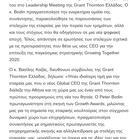
του στο Leadership Meeting της Grant Thornton Ελλάδας. Ο
κ. Bodin πραγματοποίησε την εναρκτήρια ομιλία της
συνάντησης, παρακολούθησε τις παρουσιάσεις των
στελεχών της εταιρείας για την πορεία των τμημάτων, αλλά
και τους στόχους που θα οδηγήσουν σε μια νέα ψηφιακή
εποχή. Τέλος, απάντησε σε ερωτήσεις των στελεχών σχετικά
με τις προτεραιότητες που θέτει ως νέος CEO για την
επίτευξη της παγκόσμιας στρατηγικής Growing Together
2020.
Ο κ. Βασίλης Καζάς, διευθύνων σύμβουλος της Grant
Thornton Ελλάδας, δήλωσε: «Ήταν ιδιαίτερη τιμή για την
εταιρεία μας που ο νέος Global CEO της Grant Thornton
διάλεξε την Αθήνα και τη χώρα μας ως έναν από τους
πρώτους προορισμούς στη νέα του θητεία. Ο Peter Bodin
πρωταγωνίστησε στη σκηνή των Growth Awards, μιλώντας
μας για τη σημασία της εταιρικής κουλτούρας στον σύγχρονο
δυναμικό χώρο των επιχειρήσεων, πραγματοποίησε
συναντήσεις με σημαντικούς πρωταγωνιστές της
επιχειρηματικής σκηνής και αλληλεπίδρασε με στελέχη της
εταιρείας μας, μοιράζοντας το όραμα και τις ιδέες του για τον