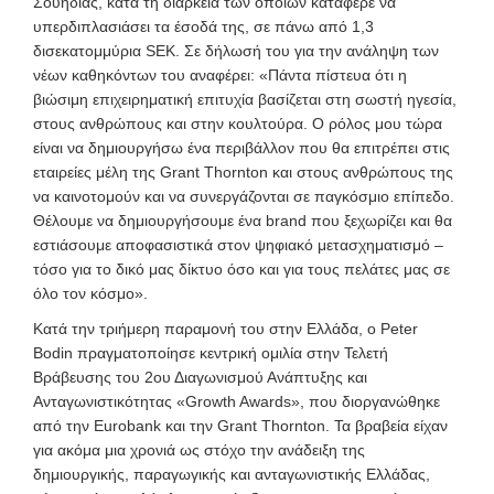
Σουηδίας, κατά τη διάρκεια των οποίων κατάφερε να
υπερδιπλασιάσει τα έσοδά της, σε πάνω από 1,3
δισεκατομμύρια SEK. Σε δήλωσή του για την ανάληψη των
νέων καθηκόντων του αναφέρει: «Πάντα πίστευα ότι η
βιώσιμη επιχειρηματική επιτυχία βασίζεται στη σωστή ηγεσία,
στους ανθρώπους και στην κουλτούρα. Ο ρόλος μου τώρα
είναι να δημιουργήσω ένα περιβάλλον που θα επιτρέπει στις
εταιρείες μέλη της Grant Thornton και στους ανθρώπους της
να καινοτομούν και να συνεργάζονται σε παγκόσμιο επίπεδο.
Θέλουμε να δημιουργήσουμε ένα brand που ξεχωρίζει και θα
εστιάσουμε αποφασιστικά στον ψηφιακό μετασχηματισμό –
τόσο για το δικό μας δίκτυο όσο και για τους πελάτες μας σε
όλο τον κόσμο».
Κατά την τριήμερη παραμονή του στην Ελλάδα, ο Peter
Bodin πραγματοποίησε κεντρική ομιλία στην Τελετή
Βράβευσης του 2ου Διαγωνισμού Ανάπτυξης και
Ανταγωνιστικότητας «Growth Awards», που διοργανώθηκε
από την Eurobank και την Grant Thornton. Τα βραβεία είχαν
για ακόμα μια χρονιά ως στόχο την ανάδειξη της
δημιουργικής, παραγωγικής και ανταγωνιστικής Ελλάδας,