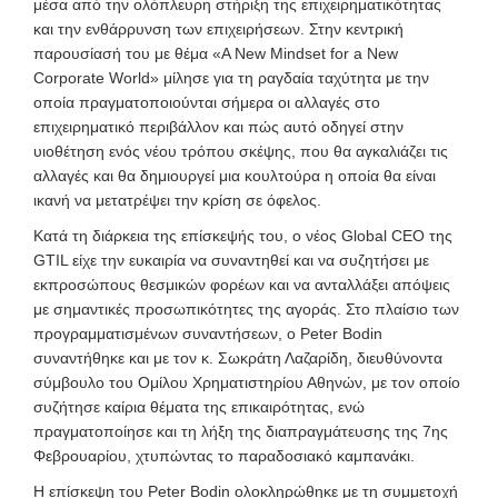
μέσα από την ολόπλευρη στήριξη της επιχειρηματικότητας
και την ενθάρρυνση των επιχειρήσεων. Στην κεντρική
παρουσίασή του με θέμα «A New Mindset for a New
Corporate World» μίλησε για τη ραγδαία ταχύτητα με την
οποία πραγματοποιούνται σήμερα οι αλλαγές στο
επιχειρηματικό περιβάλλον και πώς αυτό οδηγεί στην
υιοθέτηση ενός νέου τρόπου σκέψης, που θα αγκαλιάζει τις
αλλαγές και θα δημιουργεί μια κουλτούρα η οποία θα είναι
ικανή να μετατρέψει την κρίση σε όφελος.
Κατά τη διάρκεια της επίσκεψής του, ο νέος Global CEO της
GTIL είχε την ευκαιρία να συναντηθεί και να συζητήσει με
εκπροσώπους θεσμικών φορέων και να ανταλλάξει απόψεις
με σημαντικές προσωπικότητες της αγοράς. Στο πλαίσιο των
προγραμματισμένων συναντήσεων, ο Peter Bodin
συναντήθηκε και με τον κ. Σωκράτη Λαζαρίδη, διευθύνοντα
σύμβουλο του Ομίλου Χρηματιστηρίου Αθηνών, με τον οποίο
συζήτησε καίρια θέματα της επικαιρότητας, ενώ
πραγματοποίησε και τη λήξη της διαπραγμάτευσης της 7ης
Φεβρουαρίου, χτυπώντας το παραδοσιακό καμπανάκι.
Η επίσκεψη του Peter Bodin ολοκληρώθηκε με τη συμμετοχή