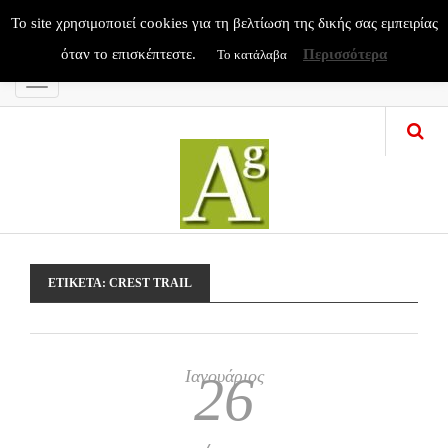
To site χρησιμοποιεί cookies για τη βελτίωση της δικής σας εμπειρίας
όταν το επισκέπτεστε.
Περισσότερα
Το κατάλαβα
Menu
ΕΤΙΚΈΤΑ:
CREST TRAIL
Ιανουάριος
26