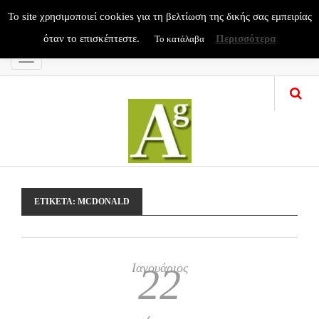
To site χρησιμοποιεί cookies για τη βελτίωση της δικής σας εμπειρίας
όταν το επισκέπτεστε.
Περισσότερα
Το κατάλαβα
Menu
ΕΤΙΚΈΤΑ:
MCDONALD
Ιανουάριος
22