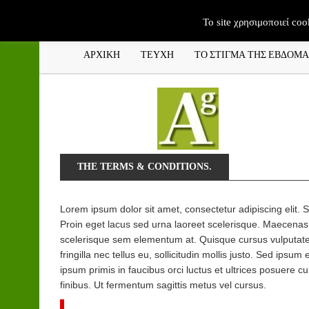
To site χρησιμοποιεί coo
ΑΡΧΙΚΗ
ΤΕΥΧΗ
ΤΟ ΣΤΙΓΜΑ ΤΗΣ ΕΒΔΟΜ
THE TERMS & CONDITIONS.
Lorem ipsum dolor sit amet, consectetur adipiscing elit. S
Proin eget lacus sed urna laoreet scelerisque. Maecenas 
scelerisque sem elementum at. Quisque cursus vulputate 
fringilla nec tellus eu, sollicitudin mollis justo. Sed ipsum 
ipsum primis in faucibus orci luctus et ultrices posuere cu
finibus. Ut fermentum sagittis metus vel cursus.