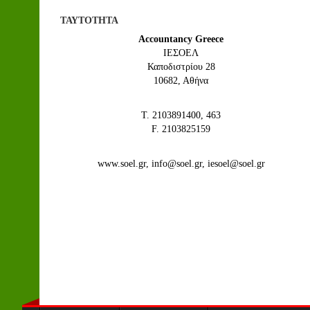
ΤΑΥΤΟΤΗΤΑ
Accountancy Greece
IEΣΟΕΛ
Καποδιστρίου 28
10682, Αθήνα
Τ. 2103891400, 463
F. 2103825159
www.soel.gr, info@soel.gr, iesoel@soel.gr