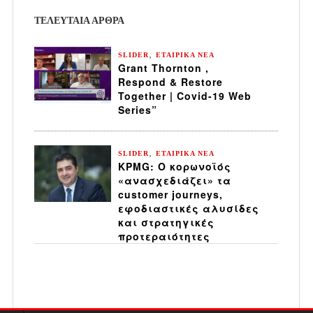
ΤΕΛΕΥΤΑΙΑ ΆΡΘΡΑ
,
SLIDER
ΕΤΑΙΡΙΚΑ ΝΕΑ
Grant Thornton ,
Respond & Restore
Together | Covid-19 Web
Series”
,
SLIDER
ΕΤΑΙΡΙΚΑ ΝΕΑ
KPMG: Ο κορωνοϊός
«ανασχεδιάζει» τα
customer journeys,
εφοδιαστικές αλυσίδες
και στρατηγικές
προτεραιότητες