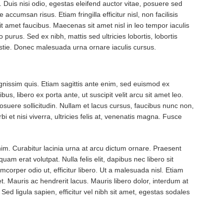
s. Duis nisi odio, egestas eleifend auctor vitae, posuere sed
accumsan risus. Etiam fringilla efficitur nisl, non facilisis
it amet faucibus. Maecenas sit amet nisl in leo tempor iaculis
purus. Sed ex nibh, mattis sed ultricies lobortis, lobortis
estie. Donec malesuada urna ornare iaculis cursus.
gnissim quis. Etiam sagittis ante enim, sed euismod ex
bus, libero ex porta ante, ut suscipit velit arcu sit amet leo.
suere sollicitudin. Nullam et lacus cursus, faucibus nunc non,
i et nisi viverra, ultricies felis at, venenatis magna. Fusce
nim. Curabitur lacinia urna at arcu dictum ornare. Praesent
uam erat volutpat. Nulla felis elit, dapibus nec libero sit
amcorper odio ut, efficitur libero. Ut a malesuada nisl. Etiam
et. Mauris ac hendrerit lacus. Mauris libero dolor, interdum at
Sed ligula sapien, efficitur vel nibh sit amet, egestas sodales