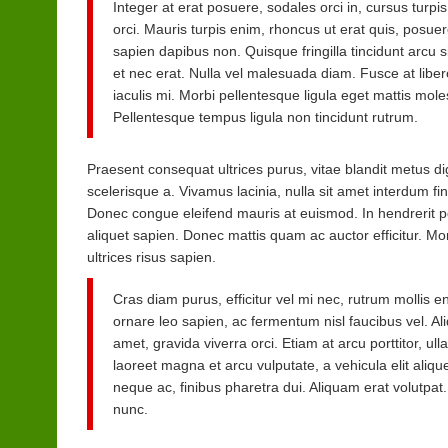
Integer at erat posuere, sodales orci in, cursus turpi
orci. Mauris turpis enim, rhoncus ut erat quis, posuere 
sapien dapibus non. Quisque fringilla tincidunt arcu s
et nec erat. Nulla vel malesuada diam. Fusce at libero 
iaculis mi. Morbi pellentesque ligula eget mattis mol
Pellentesque tempus ligula non tincidunt rutrum.
Praesent consequat ultrices purus, vitae blandit metus di
scelerisque a. Vivamus lacinia, nulla sit amet interdum fini
Donec congue eleifend mauris at euismod. In hendrerit po
aliquet sapien. Donec mattis quam ac auctor efficitur. Morb
ultrices risus sapien.
Cras diam purus, efficitur vel mi nec, rutrum mollis e
ornare leo sapien, ac fermentum nisl faucibus vel. Aliq
amet, gravida viverra orci. Etiam at arcu porttitor, ull
laoreet magna et arcu vulputate, a vehicula elit aliqu
neque ac, finibus pharetra dui. Aliquam erat volutpat. 
nunc.