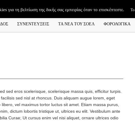
kies για τη βελτίωση της δικής σας εμπειρίας όταν το επισκέπτεστε.
Το
ΑΔΟΣ
ΣΥΝΕΝΤΕΥΞΕΙΣ
ΤΑ ΝΕΑ ΤΟΥ ΣΟΕΛ
ΦΟΡΟΛΟΓΙΚΑ
ed sed eros scelerisque, scelerisque massa quis, efficitur turpis.
facilisis sed nisl at rhoncus. Duis aliquam augue lorem, eget
libero, vel maximus tortor luctus sit amet. Etiam massa purus,
enim, dictum lobortis tristique ut, ultrices eu elit. Vestibulum ante
bilia Curae; Ut cursus enim vel nisi aliquet, ornare ultrices odio