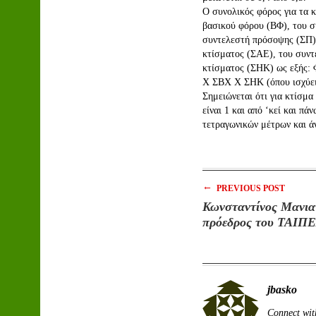
Ο συνολικός φόρος για τα κ
βασικού φόρου (ΒΦ), του σ
συντελεστή πρόσοψης (ΣΠ) 
κτίσματος (ΣΑΕ), του συντ
κτίσματος (ΣΗΚ) ως εξής:
Χ ΣΒΧ Χ ΣΗΚ (όπου ισχύει
Σημειώνεται ότι για κτίσμ
είναι 1 και από ‘κεί και πά
τετραγωνικών μέτρων και ά
←
PREVIOUS POST
Κωνσταντίνος Μανια
πρόεδρος του ΤΑΙΠ
jbasko
Connect wit