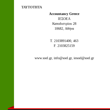
ΤΑΥΤΟΤΗΤΑ
Accountancy Greece
IEΣΟΕΛ
Καποδιστρίου 28
10682, Αθήνα
Τ. 2103891400, 463
F. 2103825159
www.soel.gr, info@soel.gr, iesoel@soel.gr