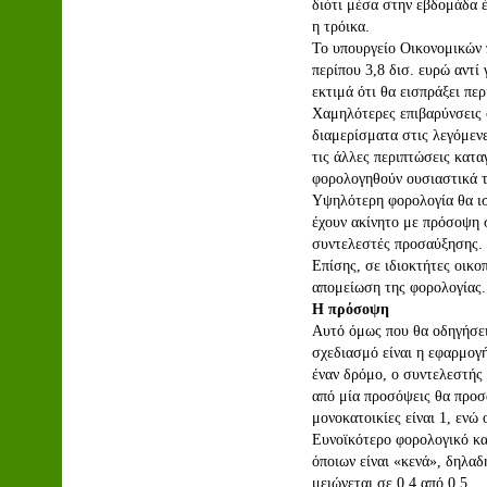
διότι μέσα στην εβδομάδα 
η τρόικα.
Το υπουργείο Οικονομικών 
περίπου 3,8 δισ. ευρώ αντί 
εκτιμά ότι θα εισπράξει περ
Χαμηλότερες επιβαρύνσεις 
διαμερίσματα στις λεγόμενε
τις άλλες περιπτώσεις κατα
φορολογηθούν ουσιαστικά τ
Υψηλότερη φορολογία θα ισχ
έχουν ακίνητο με πρόσοψη σ
συντελεστές προσαύξησης.
Επίσης, σε ιδιοκτήτες οικο
απομείωση της φορολογίας.
Η πρόσοψη
Αυτό όμως που θα οδηγήσει
σχεδιασμό είναι η εφαρμογή
έναν δρόμο, ο συντελεστής 
από μία προσόψεις θα προσ
μονοκατοικίες είναι 1, ενώ
Ευνοϊκότερο φορολογικό κα
όποιων είναι «κενά», δηλα
μειώνεται σε 0,4 από 0,5.