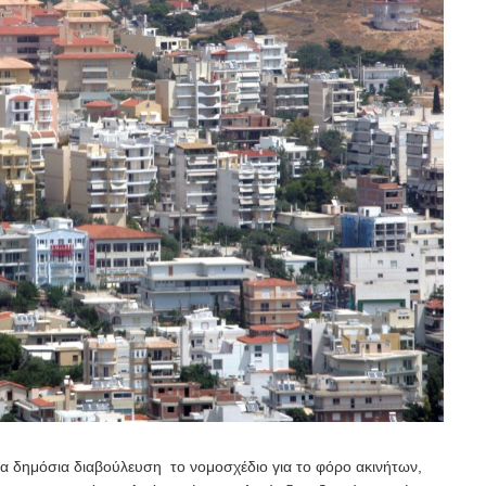
ια δημόσια διαβούλευση το νομοσχέδιο για το φόρο ακινήτων,