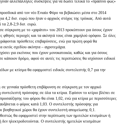
έγιναν αλλεπάλληλες συσκέψεις για να δώσει τελικά το «πράσινο φως»
προσδοκά από τον νέο Ενιαίο Φόρο να βεβαιώσει μέσα στο 2014
για 4,2 δισ. ευρώ που ήταν ο αρχικός στόχος της τρόικας. Από αυτά
ί τα 2,8-2,9 δισ. ευρώ.
σε σύγκριση με το «χαράτσι» του 2013 προκύπτουν για όσους έχουν
ς φθηνές περιοχές και τα ακίνητά τους είναι χαμηλού ορόφου. Σε όλες
γράφονται πρόσθετες επιβαρύνσεις, ενώ για πρώτη φορά θα
α εκτός σχεδίου ακίνητα – αγροτεμάχια.
ύσει για εκείνους που έχουν μονοκατοικία, καθώς και για όσους
ε κάποιον δρόμο, αφού σε αυτές τις περιπτώσεις θα ισχύσουν ειδικοί
πέδων με κτίσμα θα εφαρμοστεί ειδικός συντελεστής 0,7 για την
 σε γενναία πρόσθετη επιβάρυνση σε σύγκριση με τον αρχικό
 συντελεστή πρόσοψης σε όλα τα κτίρια. Εφόσον το κτίριο βλέπει σε
προσαύξησης του φόρου θα είναι 1,02, ενώ για κτίρια με περισσότερες
αυξάνεται ο φόρος κατά 1,03. Ο συντελεστής πρόσοψης για
 οι βοηθητικοί χώροι θα έχουν συντελεστή απομείωσης 0,1.
θεστώς θα εφαρμοστεί στην περίπτωση των ημιτελών κτισμάτων ή
δή δεν ηλεκτροδοτούνται. Ο συντελεστής ημιτελών κτισμάτων