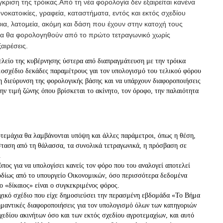
γκριση της τρόικας.Από τη νέα φορολογία δεν εξαιρείται κανένα
νοκατοικίες, γραφεία, καταστήματα, εντός και εκτός σχεδίου
ια, λατομεία, ακόμη και δάση που έχουν στην κατοχή τους
α θα φορολογηθούν από το πρώτο τετραγωνικό χωρίς
αιρέσεις.
ελείο της κυβέρνησης ύστερα από διαπραγμάτευση με την τρόικα
οσχέδιο δεκάδες παραμέτρους γαι τον υπολογισμό του τελικού φόρου
η διεύρυνση της φορολογικής βάσης και να υπάρχουν διαφοροποιήσεις
την τιμή ζώνης όπου βρίσκεται το ακίνητο, τον όροφο, την παλαιότητα
οτεμάχια θα λαμβάνονται υπόψη και άλλες παράμετροι, όπως η θέση,
όσταση από τη θάλασσα, τα συνολικά τετραγωνικά, η πρόσβαση σε
.
πος για να υπολογίσει κανείς τον φόρο που του αναλογεί αποτελεί
οδίως από το υπουργείο Οικονομικών, όσο περισσότερα δεδομένα
 «δίκαιος» είναι ο συγκεκριμένος φόρος.
χικό σχέδιο που είχε δημοσιεύσει την περασμένη εβδομάδα «Το Βήμα
μαντικές διαφοροποιήσεις για τον υπολογισμό όλων των κατηγοριών
χεδίου ακινήτων όσο και των εκτός σχεδίου αγροτεμαχίων, και αυτό