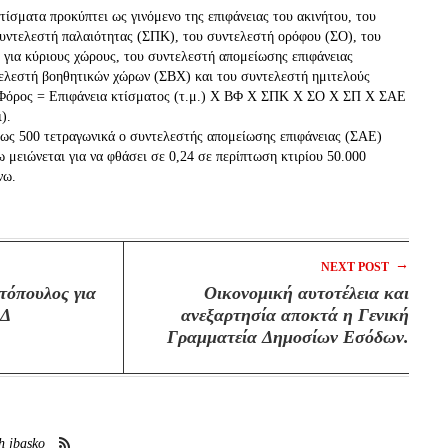
τίσματα προκύπτει ως γινόμενο της επιφάνειας του ακινήτου, του
υντελεστή παλαιότητας (ΣΠΚ), του συντελεστή ορόφου (ΣΟ), του
για κύριους χώρους, του συντελεστή απομείωσης επιφάνειας
ελεστή βοηθητικών χώρων (ΣΒΧ) και του συντελεστή ημιτελούς
 Φόρος = Επιφάνεια κτίσματος (τ.μ.) Χ ΒΦ Χ ΣΠΚ Χ ΣΟ Χ ΣΠ Χ ΣΑΕ
).
α ως 500 τετραγωνικά ο συντελεστής απομείωσης επιφάνειας (ΣΑΕ)
νω μειώνεται για να φθάσει σε 0,24 σε περίπτωση κτιρίου 50.000
νω.
→
NEXT POST
τόπουλος για
Οικονομική αυτοτέλεια και
ΕΔ
ανεξαρτησία αποκτά η Γενική
Γραμματεία Δημοσίων Εσόδων.
h jbasko