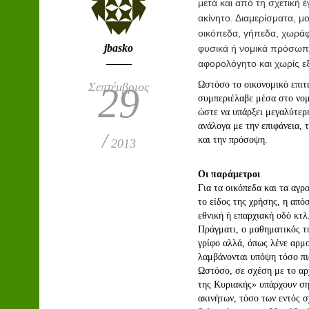
μετά και από τη σχετική έ
ακίνητο. Διαμερίσματα, μο
οικόπεδα, γήπεδα, χωράφ
jbasko
φυσικά ή νομικά πρόσωπ
αφορολόγητο και χωρίς εξ
Ωστόσο το οικονομικό επιτ
Σεπτέμβριος
29
συμπεριέλαβε μέσα στο νομ
ώστε να υπάρξει μεγαλύτερ
ανάλογα με την επιφάνεια, 
/
και την πρόσοψη.
2013
Oι παράμετροι
Για τα οικόπεδα και τα αγρ
το είδος της χρήσης, η απ
εθνική ή επαρχιακή οδό κτλ
Πράγματι, ο μαθηματικός τύ
γρίφο αλλά, όπως λένε αρμ
λαμβάνονται υπόψη τόσο πιο
Ωστόσο, σε σχέση με το αρ
της Κυριακής» υπάρχουν ση
ακινήτων, τόσο των εντός σ