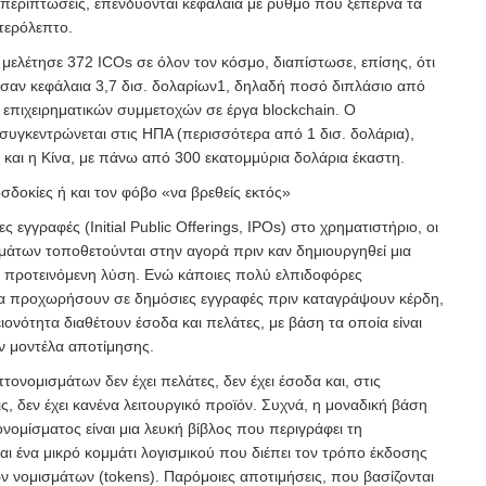
ς περιπτώσεις, επενδύονται κεφάλαια με ρυθμό που ξεπερνά τα
τερόλεπτο.
 μελέτησε 372 ICOs σε όλον τον κόσμο, διαπίστωσε, επίσης, ότι
αν κεφάλαια 3,7 δισ. δολαρίων
1
, δηλαδή ποσό διπλάσιο από
 επιχειρηματικών συμμετοχών σε έργα blockchain. Ο
συγκεντρώνεται στις ΗΠΑ (περισσότερα από 1 δισ. δολάρια),
και η Κίνα, με πάνω από 300 εκατομμύρια δολάρια έκαστη.
δοκίες ή και τον φόβο «να βρεθείς εκτός»
ες εγγραφές (Initial Public Offerings, IPOs) στο χρηματιστήριο, οι
άτων τοποθετούνται στην αγορά πριν καν δημιουργηθεί μια
 προτεινόμενη λύση. Ενώ κάποιες πολύ ελπιδοφόρες
να προχωρήσουν σε δημόσιες εγγραφές πριν καταγράψουν κέρδη,
ιονότητα διαθέτουν έσοδα και πελάτες, με βάση τα οποία είναι
ν μοντέλα αποτίμησης.
νομισμάτων δεν έχει πελάτες, δεν έχει έσοδα και, στις
, δεν έχει κανένα λειτουργικό προϊόν. Συχνά, η μοναδική βάση
ομίσματος είναι μια λευκή βίβλος που περιγράφει τη
αι ένα μικρό κομμάτι λογισμικού που διέπει τον τρόπο έκδοσης
κών νομισμάτων (tokens). Παρόμοιες αποτιμήσεις, που βασίζονται