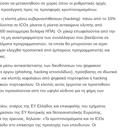
σαν να μετακινηθούν σε χώρες όπου οι ρυθμιστικές αρχές
ή προσέγγιση προς τις προσφορές κρυπτονομισμάτων.
αι η κλοπή μέσω κυβερνοεπιθέσεων (hacking): πάνω από το 10%
ονται σε ICOs χάνεται ή γίνεται αντικείμενο κλοπής από
 400 εκατομμύρια δολάρια ΗΠΑ). Οι χάκερ επωφελούνται από την
 τη μη αναστρεψιμότητα των συναλλαγών που βασίζονται σε
φάλματα προγραμματιστών, τα οποία θα μπορούσαν να είχαν
ίχαν ελεγχθεί προσεκτικά από έμπειρους προγραμματιστές και
ας.
αι μέσω αντικατάστασης των διευθύνσεων του ψηφιακού
 έργου (phishing, hacking ιστοσελίδων), πρόσβασης σε ιδιωτικά
 και κλοπής κεφαλαίων από ψηφιακά πορτοφόλια ή hacking
ακών πορτοφολιών. Οι κλοπές αυτές έρχονται να προστεθούν
που προκαλούνται από τον υψηλό κίνδυνο για τη φήμη των
ίου, εταίρος της ΕΥ Ελλάδος και επικεφαλής του τμήματος
εσιών της ΕΥ Κεντρικής και Νοτιοανατολικής Ευρώπης,
α της έρευνας, δηλώνει: «Τα κρυπτονομίσματα και τα ICOs
ρίοδο στο επίκεντρο της προσοχής των επενδυτών. Οι