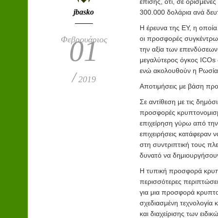
επίσης, ότι, σε ορισμένε
jbasko
300.000 δολάρια ανά δευ
Η έρευνα της ΕΥ, η οποία
Φεβρουάριος
οι προσφορές συγκέντρωσ
01
την αξία των επενδύσεων
μεγαλύτερος όγκος ICOs 
ενώ ακολουθούν η Ρωσία 
/
2019
Αποτιμήσεις με βάση προσ
Σε αντίθεση με τις δημόσι
προσφορές κρυπτονομισμ
επιχείρηση γύρω από την
επιχειρήσεις κατάφεραν 
στη συντριπτική τους πλε
δυνατό να δημιουργήσου
Η τυπική προσφορά κρυπτο
περισσότερες περιπτώσεις
για μια προσφορά κρυπτον
σχεδιασμένη τεχνολογία κ
και διαχείρισης των ειδι