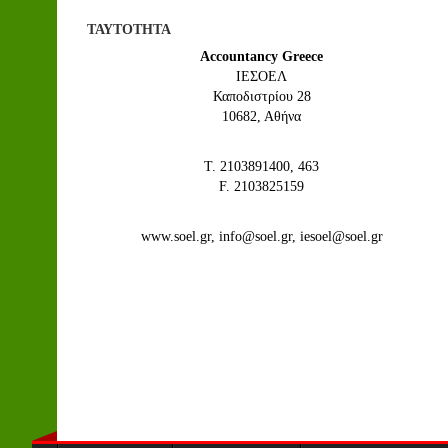
ΤΑΥΤΟΤΗΤΑ
Accountancy Greece
IEΣΟΕΛ
Καποδιστρίου 28
10682, Αθήνα
Τ. 2103891400, 463
F. 2103825159
www.soel.gr, info@soel.gr, iesoel@soel.gr