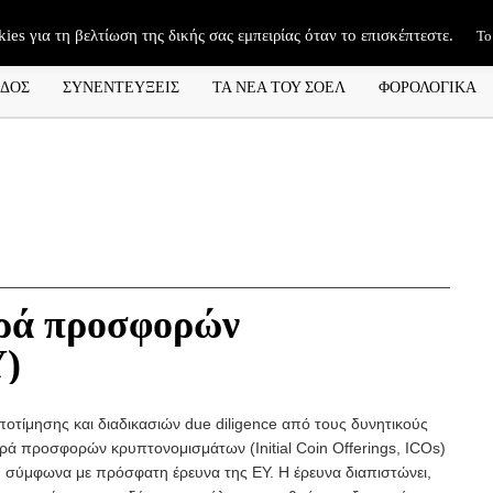
kies για τη βελτίωση της δικής σας εμπειρίας όταν το επισκέπτεστε.
Το
ΑΔΟΣ
ΣΥΝΕΝΤΕΥΞΕΙΣ
ΤΑ ΝΕΑ ΤΟΥ ΣΟΕΛ
ΦΟΡΟΛΟΓΙΚΑ
ορά προσφορών
Υ)
ποτίμησης και διαδικασιών due diligence από τους δυνητικούς
ορά προσφορών κρυπτονομισμάτων (Initial Coin Offerings, ICOs)
, σύμφωνα με πρόσφατη έρευνα της ΕΥ. Η έρευνα διαπιστώνει,