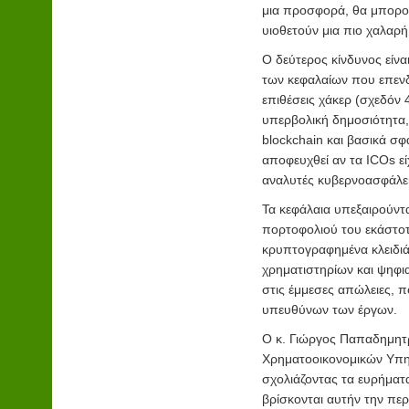
μια προσφορά, θα μπορού
υιοθετούν μια πιο χαλαρ
Ο δεύτερος κίνδυνος είν
των κεφαλαίων που επενδύ
επιθέσεις χάκερ (σχεδόν
υπερβολική δημοσιότητα,
blockchain και βασικά σ
αποφευχθεί αν τα ICOs ε
αναλυτές κυβερνοασφάλει
Τα κεφάλαια υπεξαιρούντ
πορτοφολιού του εκάστοτε
κρυπτογραφημένα κλειδιά
χρηματιστηρίων και ψηφι
στις έμμεσες απώλειες, 
υπευθύνων των έργων.
Ο κ. Γιώργος Παπαδημητρ
Χρηματοοικονομικών Υπηρ
σχολιάζοντας τα ευρήματ
βρίσκονται αυτήν την πε