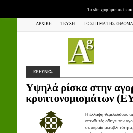
To site χρησιμοποιεί coo
ΑΡΧΙΚΗ
ΤΕΥΧΗ
ΤΟ ΣΤΙΓΜΑ ΤΗΣ ΕΒΔΟΜ
ΕΡΕΥΝΕΣ
Υψηλά ρίσκα στην αγ
κρυπτονομισμάτων (Ε
Η
έλλειψη θεμελιώδους α
επενδυτές οδηγεί την αγ
σε ακραία μεταβλητότητα