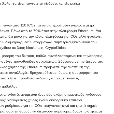
 βίβλο, θα είναι πάντοτε επικίνδυνες και εξαιρετικά
ς, πάνω από 110 ICOs, τα οποία έχουν συγκεντρώσει μέχρι
αλαίων. Πάνω από το 70% ήταν στην πλατφόρμα Ethereum, ένα
ειται όχι μόνο για την κύρια πλατφόρμα για ICOs αλλά φιλοξενεί,
λων διαμοιραζόμενων εφαρμογών, συμπεριλαμβανομένου του
νιδιού σε βάση blockchain, CryptoKitties.
υμφόρηση του δικτύου, καθώς συναλλασσόμενοι και επιχειρήσεις
ορισμένες χρονοθυρίδες συναλλαγών. Σύμφωνα με την έρευνα της
ικός χάρτης της Ethereum προβλέπει την ανάπτυξη της
ότερες συναλλαγές. Βραχυπρόθεσμα, όμως, η συμφόρηση του
αποτελέσει πρόσθετο κίνδυνο για τους επενδυτές.
 περιβάλλον
 οι επενδυτές αντιμετωπίζουν δύο ακόμη σημαντικούς κινδύνους.
κός: διαφορετικές χώρες έχουν διαφορετικά επίπεδα
ών ρυθμίσεων για τα ICOs, αφήνοντας κενά και τρωτά σημεία
μα, όσοι επιθυμούν να διεξάγουν παράνομες δραστηριότητες με