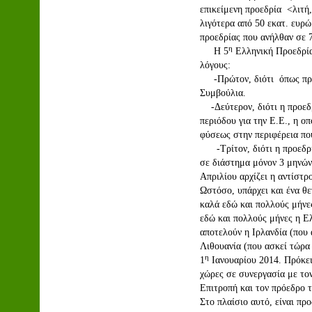
επικείμενη προεδρία <λιτή,
λιγότερα από 50 εκατ. ευρώ
προεδρίας που ανήλθαν σε 7
η
Η 5
Ελληνική Προεδρία 
λόγους:
-Πρώτον, διότι όπως προα
Συμβούλια.
-Δεύτερον, διότι η προεδρί
περιόδου για την Ε.Ε., η ο
φύσεως στην περιφέρεια που
-Τρίτον, διότι η προεδρία
σε διάστημα μόνον 3 μηνών 
Απριλίου αρχίζει η αντίστρ
Ωστόσο, υπάρχει και ένα θε
καλά εδώ και πολλούς μήνες
εδώ και πολλούς μήνες η Ε
αποτελούν η Ιρλανδία (που 
Λιθουανία (που ασκεί τώρα
η
1
Ιανουαρίου 2014. Πρόκει
χώρες σε συνεργασία με τ
Επιτροπή και τον πρόεδρο 
Στο πλαίσιο αυτό, είναι πρ