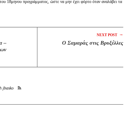
 του 18μηνου προγράμματος, ώστε να μην έχει φόρτο όταν αναλάβει τα
→
NEXT POST
α –
O Σαμαράς στις Βρυξέλλες
των
h jbasko