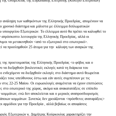
η της Ολομέλειας της Ευρωπαϊκής Επιτροπής (Κολέγιο Επιτρόπων)
ην ανάληψη των καθηκόντων της Ελληνικής Προεδρίας, απομένουν να
μο χρονικό διάστημα και μάλιστα με έλλειμμα διπλωματικών
υ υπουργείου Εξωτερικών. Το έλλειμμα αυτό θα πρέπει να καλυφθεί το
ν απρόσκοπτο λειτουργία της Ελληνικής Προεδρίας, αλλά οι
θυμοι να μετακινηθούν <από το εξωτερικό στο εσωτερικό>.
ί να προσληφθούν 25 άτομα για την κάλυψη των αναγκών της
ς της προετοιμασίας της Ελληνικής Προεδρίας <ο φόβος και ο
ο να διεξαχθούν βουλευτικές εκλογές κατά τη διάρκεια του
ο ενδεχόμενο να διεξαχθούν εκλογές στο διάστημα αυτό θεωρείται
μάζει τους υπεύθυνους έστω και εάν αυτές συμπέσουν με τις
ν στις 22-25 Μαίου. Οι ευρωεκλογές αναμένεται να έχουν επιπτώσεις
ίες στο εσωτερικό της χώρας, ακόμα και ανακατατάξεις σε επίπεδο
 κομμάτων, ενώ δεν αποκλείεται και ο μερικός αναπροσδιορισμός
άποιων κομμάτων. Συνεπώς δεν χρειάζονται <πρόσθετες αναταράξεις>
 οι αρμόδιοι για την Προεδρία , αλλά βεβαίως οι αποφάσεις
ργός Εξωτερικών κ. Δημήτρης Κούρκουλας χαρακτηρίζει την