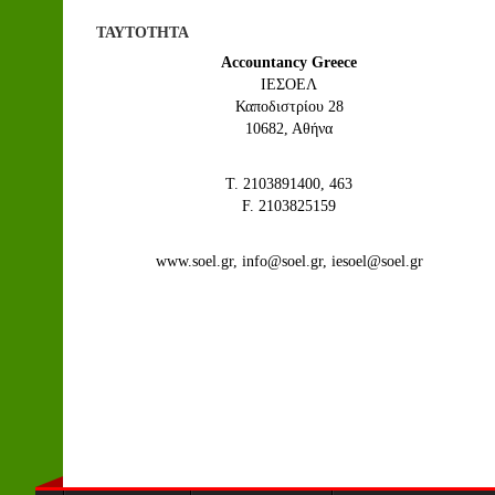
ΤΑΥΤΟΤΗΤΑ
Accountancy Greece
IEΣΟΕΛ
Καποδιστρίου 28
10682, Αθήνα
Τ. 2103891400, 463
F. 2103825159
www.soel.gr, info@soel.gr, iesoel@soel.gr