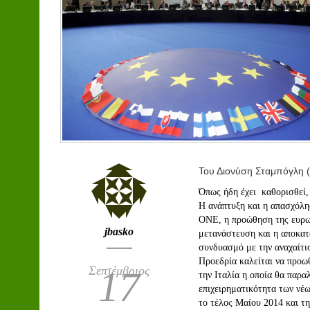
Του Διονύση Σταμπόγλη 
Όπως ήδη έχει καθορισθεί, 
Η ανάπτυξη και η απασχόλη
ΟΝΕ, η προώθηση της ευρωπ
jbasko
μετανάστευση και η αποκατ
συνδυασμό με την αναχαίτι
Προεδρία καλείται να προωθ
Σεπτέμβριος
17
την Ιταλία η οποία θα παρα
επιχειρηματικότητα των νέ
το τέλος Μαίου 2014 και τ