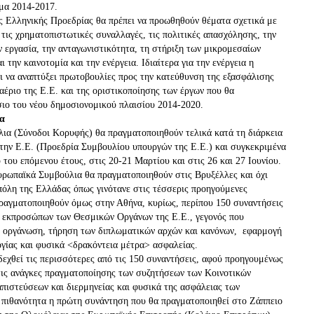
ημα 2014-2017.
ης Ελληνικής Προεδρίας θα πρέπει να προωθηθούν θέματα σχετικά με
 τις χρηματοπιστωτικές συναλλαγές, τις πολιτικές απασχόλησης, την
ν εργασία, την ανταγωνιστικότητα, τη στήριξη των μικρομεσαίων
ι την καινοτομία και την ενέργεια. Ιδιαίτερα για την ενέργεια η
ι να αναπτύξει πρωτοβουλίες προς την κατεύθυνση της εξασφάλισης
έριο της Ε.Ε. και της οριστικοποίησης των έργων που θα
ιο του νέου δημοσιονομικού πλαισίου 2014-2020.
α
ια (Σύνοδοι Κορυφής) θα πραγματοποιηθούν τελικά κατά τη διάρκεια
την Ε.Ε. (Προεδρία Συμβουλίου υπουργών της Ε.Ε.) και συγκεκριμένα
 του επόμενου έτους, στις 20-21 Μαρτίου και στις 26 και 27 Ιουνίου.
υρωπαϊκά Συμβούλια θα πραγματοποιηθούν στις Βρυξέλλες και όχι
πόλη της Ελλάδας όπως γινότανε στις τέσσερις προηγούμενες
ραγματοποιηθούν όμως στην Αθήνα, κυρίως, περίπου 150 συναντήσεις
ι εκπροσώπων των Θεσμικών Οργάνων της Ε.Ε., γεγονός που
ή οργάνωση, τήρηση των διπλωματικών αρχών και κανόνων, εφαρμογή
γίας και φυσικά <δρακόντεια μέτρα> ασφαλείας.
εχθεί τις περισσότερες από τις 150 συναντήσεις, αφού προηγουμένως
τις ανάγκες πραγματοποίησης των συζητήσεων των Κοινοτικών
απιστεύσεων και διερμηνείας και φυσικά της ασφάλειας των
πιθανότητα η πρώτη συνάντηση που θα πραγματοποιηθεί στο Ζάππειο