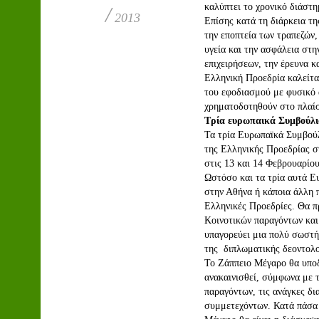
καλύπτει το χρονικό διάστ
/
2013
Επίσης κατά τη διάρκεια τ
την εποπτεία των τραπεζών,
υγεία και την ασφάλεια στη
επιχειρήσεων, την έρευνα κα
Ελληνική Προεδρία καλείτα
του εφοδιασμού με φυσικό α
χρηματοδοτηθούν στο πλαίσ
Τρία ευρωπαικά Συμβούλι
Τα τρία Ευρωπαϊκά Συμβούλ
της Ελληνικής Προεδρίας σ
στις 13 και 14 Φεβρουαρίου
Ωστόσο και τα τρία αυτά Ε
στην Αθήνα ή κάποια άλλη 
Ελληνικές Προεδρίες. Θα π
Κοινοτικών παραγόντων κα
υπαγορεύει μια πολύ σωστ
της διπλωματικής δεοντολο
Το Ζάππειο Μέγαρο θα υποδ
ανακαινισθεί, σύμφωνα με 
παραγόντων, τις ανάγκες δι
συμμετεχόντων. Κατά πάσα 