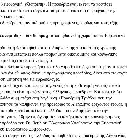
 λειτουργική, αξιοπρεπή>. Η προεδρία αναμένεται να κοστίσει
 και το ποσό αυτό συγκρίνεται με τις δαπάνες της προηγούμενης
5 εκατ. ευρώ.
διαφέρει σημαντικά από τις προηγούμενες, κυρίως για τους εξής
ναφέρθηκε, δεν θα πραγματοποιηθούν στη χώρα μας τα Ευρωπαϊκά
α αυτή θα ασκηθεί κατά τη διάρκεια της πιο κρίσιμης χρονικής
ποία αντιμετωπίζει πολλά προβλήματα οικονομικής και κοινωνικής
 μαστίζεται από την ανεργία.
 καλείται να προωθήσει το όλο νομοθετικό έργο που της αντιστοιχεί
και όχι έξι όπως έγινε με προηγούμενες προεδρίες, διότι από τις αρχές
οφη μέτρηση για τις ευρωεκλογές.
τικό στοιχείο και αφορά το γεγονός ότι η κυβέρνηση γνωρίζει πολύ
 ποια θα είναι η ατζέντα της Ελληνικής Προεδρίας. Και τούτο διότι
λλάδα συμμετέχει στη λεγόμενη <Προεδρική Τριάδα> που την
άσκησε τα καθήκοντα της προεδρίας το Α΄εξάμηνο τρέχοντος έτους), η
 τα καθήκοντα αυτά) και η Ελλάδα που αναλαμβάνει από την
ται για το 18μηνο πρόγραμμα που κατήρτισαν οι προαναφερόμενες
ον πρόεδρο του Συμβουλίου Εξωτερικών Υποθέσεων, την Ευρωπαϊκή
του Ευρωπαϊκού Συμβουλίου.
ος το συμφέρον της Ελλάδας να βοηθήσει την προεδρία της Λιθουανίας