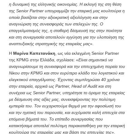
η δυναμική της ελληνικής οικονομίας. Η εκλογή της στη θέση
της
Senior
Partner
υπογραμμίζει την εταιρική μας κουλτούρα η
οποία βασίζεται στην αξιοκρατική αξιολόγηση και στην
αναγνώριση της συνεισφοράς των στελεχών της. Ο
επαγγελματισμός της, η σταθερή δέσμευσή της στην ποιότητα
και στη συνεργασία αποτελούν εγγύηση για την υλοποίηση της
αναπτυξιακής στρατηγικής της εταιρείας μας
».
Η
Μαρίνα Καπετανάκη
, ως νέα εκλεγμένη Senior Partner
της KPMG στην Ελλάδα, σχολίασε: «
Είναι σημαντικό να
αναγνωρίσουμε τη συνεισφορά και την επιτυχημένη πορεία του
Νίκου στην
KPMG
και στον ευρύτερο κλάδο του λογιστικού και
ελεγκτικού επαγγέλματος. Έχοντας συμπληρώσει 40 χρόνια
στην εταιρεία, αρχικά ως
Partner
,
Head
of
Audit
και στη
συνέχεια ως
Senior
Partner
, υπηρέτησε το όραμα της εταιρείας
με δέσμευση στις αξίες μας, συνεισφέροντας την πολύτιμη
εμπειρία του. Τον ευχαριστούμε θερμά για την αφοσίωσή του
και την ηγετική του παρουσία, και ευχόμαστε καλή επιτυχία στα
επόμενα βήματά του. Το επίπεδο συνεργασίας που
κατακτήσαμε αποτελεί πολύτιμη παρακαταθήκη για την εταιρική
κουλτούρα της εταιρείας μας και βάση της επιτυχίας της
».