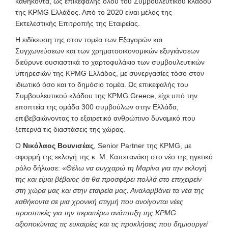
καθήκοντα, ως επικεφαλής όλου του Συμβουλευτικού κλάδου
της KPMG Ελλάδος. Από το 2020 είναι μέλος της
Εκτελεστικής Επιτροπής της Εταιρείας.
Η ειδίκευση της στον τομέα των Εξαγορών και
Συγχωνεύσεων και των χρηματοοικονομικών εξυγιάνσεων
διεύρυνε ουσιαστικά το χαρτοφυλάκιο των συμβουλευτικών
υπηρεσιών της KPMG Ελλάδος, με συνεργασίες τόσο στον
ιδιωτικό όσο και το δημόσιο τομέα. Ως επικεφαλής του
Συμβουλευτικού κλάδου της KPMG Greece, είχε υπό την
εποπτεία της ομάδα 300 συμβούλων στην Ελλάδα,
επιβεβαιώνοντας το εξαιρετικό ανθρώπινο δυναμικό που
ξεπερνά τις διαστάσεις της χώρας.
Ο
Νικόλαος Βουνισέας
, Senior Partner της KPMG, με
αφορμή της εκλογή της κ. Μ. Καπετανάκη στο νέο της ηγετικό
ρόλο δήλωσε: «
Θέλω να συγχαρώ τη Μαρίνα για την εκλογή
της και είμαι βέβαιος ότι θα προσφέρει πολλά στο επιχειρείν
στη χώρα μας και στην εταιρεία μας. Αναλαμβάνει τα νέα της
καθήκοντα σε μια χρονική στιγμή που ανοίγονται νέες
προοπτικές για την περαιτέρω ανάπτυξη της
KPMG
αξιοποιώντας τις ευκαιρίες και τις προκλήσεις που δημιουργεί