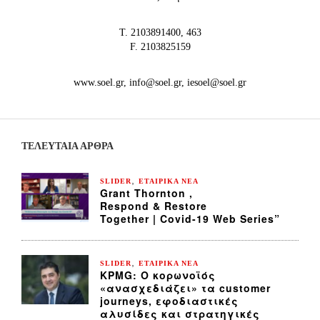
Τ. 2103891400, 463
F. 2103825159
www.soel.gr, info@soel.gr, iesoel@soel.gr
ΤΕΛΕΥΤΑΙΑ ΆΡΘΡΑ
,
SLIDER
ΕΤΑΙΡΙΚΑ ΝΕΑ
Grant Thornton ,
Respond & Restore
Together | Covid-19 Web Series”
,
SLIDER
ΕΤΑΙΡΙΚΑ ΝΕΑ
KPMG: Ο κορωνοϊός
«ανασχεδιάζει» τα customer
journeys, εφοδιαστικές
αλυσίδες και στρατηγικές