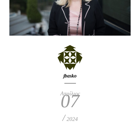
jbasko
Απρίλιος
07
/
2024