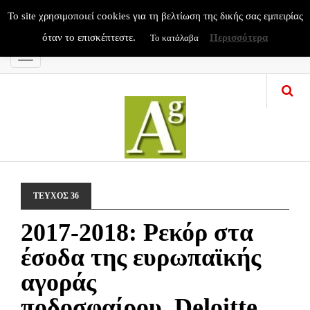
To site χρησιμοποιεί cookies για τη βελτίωση της δικής σας εμπειρίας
όταν το επισκέπτεστε.
Περισσότερα
Το κατάλαβα
Menu
ΤΕΥΧΟΣ 36
2017-2018: Ρεκόρ στα
έσοδα της ευρωπαϊκής
αγοράς
ποδοσφαίρου. Deloitte