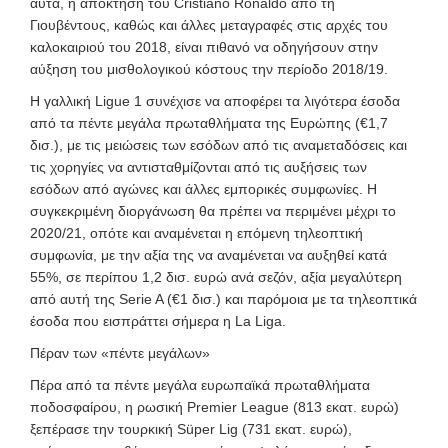
αυτά, η απόκτηση του Cristiano Ronaldo από τη
Γιουβέντους, καθώς και άλλες μεταγραφές στις αρχές του
καλοκαιριού του 2018, είναι πιθανό να οδηγήσουν στην
αύξηση του μισθολογικού κόστους την περίοδο 2018/19.
Η γαλλική Ligue 1 συνέχισε να αποφέρει τα λιγότερα έσοδα
από τα πέντε μεγάλα πρωταθλήματα της Ευρώπης (€1,7
δισ.), με τις μειώσεις των εσόδων από τις αναμεταδόσεις και
τις χορηγίες να αντισταθμίζονται από τις αυξήσεις των
εσόδων από αγώνες και άλλες εμπορικές συμφωνίες. Η
συγκεκριμένη διοργάνωση θα πρέπει
να περιμένει μέχρι το
2020/21, οπότε και αναμένεται η επόμενη τηλεοπτική
συμφωνία, με την αξία της να αναμένεται να αυξηθεί κατά
55%, σε περίπου 1,2 δισ. ευρώ ανά σεζόν, αξία μεγαλύτερη
από αυτή της Serie A (€1 δισ.) και παρόμοια με τα τηλεοπτικά
έσοδα που εισπράττει σήμερα η La Liga.
Πέραν των «πέντε μεγάλων»
Πέρα από τα πέντε μεγάλα ευρωπαϊκά πρωταθλήματα
ποδοσφαίρου, η ρωσική Premier League (813 εκατ. ευρώ)
ξεπέρασε την τουρκική Süper
Lig (731 εκατ. ευρώ),