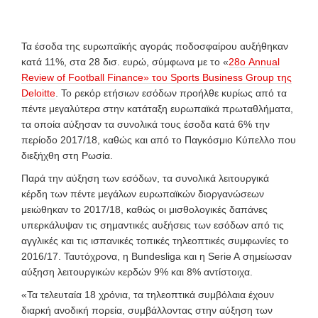
Τ
α έσοδα της ευρωπαϊκής αγοράς ποδοσφαίρου αυξήθηκαν
κατά 11%, στα 28 δισ. ευρώ, σύμφωνα με το «
28ο Annual
Review of
Football Finance» του Sports Business Group της
Deloitte
. To ρεκόρ ετήσιων εσόδων προήλθε κυρίως από τα
πέντε μεγαλύτερα στην κατάταξη ευρωπαϊκά πρωταθλήματα,
τα οποία αύξησαν τα
συνολικά τους έσοδα κατά 6% την
περίοδο 2017/18, καθώς και από το Παγκόσμιο Κύπελλο που
διεξήχθη στη Ρωσία.
Παρά την αύξηση των εσόδων, τα συνολικά λειτουργικά
κέρδη των πέντε μεγάλων ευρωπαϊκών διοργανώσεων
μειώθηκαν το 2017/18, καθώς οι μισθολογικές δαπάνες
υπερκάλυψαν τις σημαντικές αυξήσεις των εσόδων από τις
αγγλικές και τις ισπανικές τοπικές τηλεοπτικές συμφωνίες το
2016/17. Ταυτόχρονα, η Bundesliga και η Serie A
σημείωσαν
αύξηση λειτουργικών κερδών 9% και 8% αντίστοιχα.
«Τα τελευταία 18 χρόνια, τα τηλεοπτικά συμβόλαια έχουν
διαρκή ανοδική πορεία, συμβάλλοντας στην αύξηση των