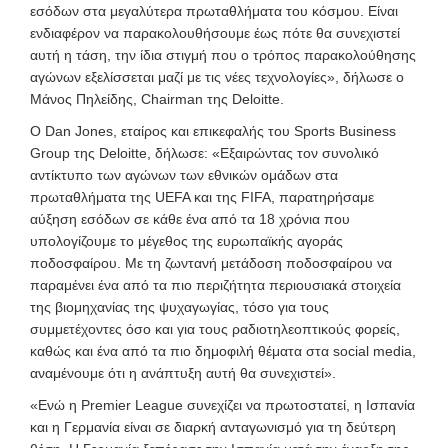
εσόδων στα μεγαλύτερα πρωταθλήματα του κόσμου. Είναι
ενδιαφέρον να παρακολουθήσουμε έως πότε θα συνεχιστεί
αυτή η τάση, την ίδια στιγμή που ο τρόπος παρακολούθησης
αγώνων εξελίσσεται μαζί με τις νέες τεχνολογίες», δήλωσε ο
Μάνος Πηλείδης, Chairman της Deloitte.
Ο Dan Jones, εταίρος και επικεφαλής του Sports Business
Group της Deloitte, δήλωσε: «Εξαιρώντας τον συνολικό
αντίκτυπο των αγώνων των εθνικών ομάδων στα
πρωταθλήματα της UEFA και της FIFA, παρατηρήσαμε
αύξηση εσόδων σε κάθε ένα από τα 18 χρόνια που
υπολογίζουμε το μέγεθος της ευρωπαϊκής αγοράς
ποδοσφαίρου. Με τη ζωντανή μετάδοση ποδοσφαίρου να
παραμένει ένα από τα πιο περιζήτητα περιουσιακά στοιχεία
της βιομηχανίας της ψυχαγωγίας, τόσο για τους
συμμετέχοντες όσο και για τους ραδιοτηλεοπτικούς φορείς,
καθώς και ένα από τα πιο δημοφιλή θέματα στα social media,
αναμένουμε ότι η ανάπτυξη αυτή θα συνεχιστεί».
«Ενώ η Premier
League συνεχίζει να πρωτοστατεί, η Ισπανία
και η Γερμανία είναι σε διαρκή ανταγωνισμό για τη δεύτερη