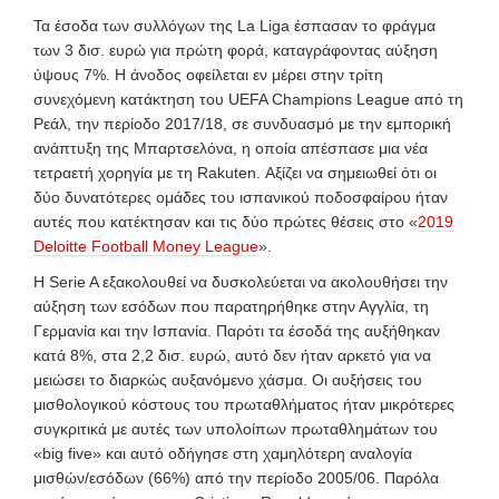
Τα έσοδα των συλλόγων της La Liga έσπασαν το φράγμα
των 3 δισ. ευρώ για πρώτη φορά, καταγράφοντας αύξηση
ύψους 7%. Η άνοδος οφείλεται εν μέρει στην τρίτη
συνεχόμενη κατάκτηση του UEFA Champions League από τη
Ρεάλ, την περίοδο 2017/18, σε συνδυασμό με την εμπορική
ανάπτυξη της Μπαρτσελόνα, η οποία
απέσπασε μια νέα
τετραετή χορηγία με τη Rakuten. Αξίζει να σημειωθεί ότι οι
δύο δυνατότερες ομάδες του ισπανικού ποδοσφαίρου ήταν
αυτές που κατέκτησαν και τις δύο πρώτες θέσεις στο «
2019
Deloitte Football Money League
».
Η Serie A εξακολουθεί να δυσκολεύεται να ακολουθήσει την
αύξηση των εσόδων που παρατηρήθηκε στην Αγγλία, τη
Γερμανία και την Ισπανία. Παρότι τα έσοδά της αυξήθηκαν
κατά 8%, στα 2,2 δισ. ευρώ, αυτό δεν ήταν αρκετό για να
μειώσει το διαρκώς αυξανόμενο χάσμα. Οι αυξήσεις του
μισθολογικού κόστους του πρωταθλήματος ήταν μικρότερες
συγκριτικά με αυτές των υπολοίπων πρωταθλημάτων του
«big
five» και αυτό οδήγησε στη χαμηλότερη αναλογία
μισθών/εσόδων (66%) από την περίοδο 2005/06. Παρόλα