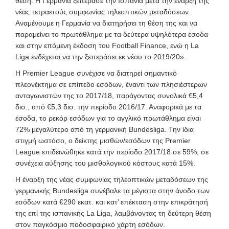
θέση. Η Γερμανία ξεπέρασε την Ισπανία μετά την έναρξη της
νέας τετραετούς συμφωνίας τηλεοπτικών μεταδόσεων.
Αναμένουμε η Γερμανία να διατηρήσει τη θέση της και να
παραμείνει το πρωτάθλημα με τα δεύτερα υψηλότερα έσοδα
και στην επόμενη έκδοση του Football Finance, ενώ η La
Liga ενδέχεται να την ξεπεράσει εκ νέου το 2019/20».
Η Premier League συνέχισε να διατηρεί σημαντικό
πλεονέκτημα σε επίπεδο εσόδων
, έναντι των πλησιέστερων
ανταγωνιστών της το 2017/18, παράγοντας συνολικά €5,4
δισ., από €5,3 δισ. την περίοδο 2016/17. Αναφορικά με τα
έσοδα, το ρεκόρ εσόδων για το αγγλικό πρωτάθλημα είναι
72% μεγαλύτερο από τη γερμανική Bundesliga. Την ίδια
στιγμή ωστόσο, ο δείκτης μισθών/εσόδων της Premier
League επιδεινώθηκε κατά την περίοδο 2017/18 σε 59%, σε
συνέχεια αύξησης του μισθολογικού κόστους κατά 15%.
Η έναρξη της νέας συμφωνίας τηλεοπτικών μεταδόσεων της
γερμανικής Bundesliga συνέβαλε τα μέγιστα στην άνοδο των
εσόδων κατά €290 εκατ. και κατ’ επέκταση στην επικράτησή
της επί της ισπανικής La Liga, λαμβάνοντας τη δεύτερη θέση
στον παγκόσμιο ποδοσφαιρικό χάρτη εσόδων.