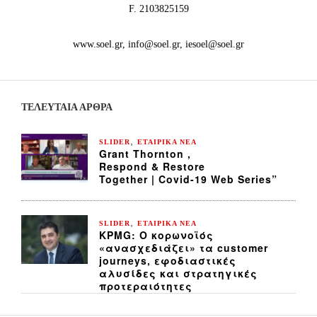
F. 2103825159
www.soel.gr, info@soel.gr, iesoel@soel.gr
ΤΕΛΕΥΤΑΙΑ ΆΡΘΡΑ
,
SLIDER
ΕΤΑΙΡΙΚΑ ΝΕΑ
Grant Thornton ,
Respond & Restore
Together | Covid-19 Web Series”
,
SLIDER
ΕΤΑΙΡΙΚΑ ΝΕΑ
KPMG: Ο κορωνοϊός
«ανασχεδιάζει» τα customer
journeys, εφοδιαστικές
αλυσίδες και στρατηγικές
προτεραιότητες