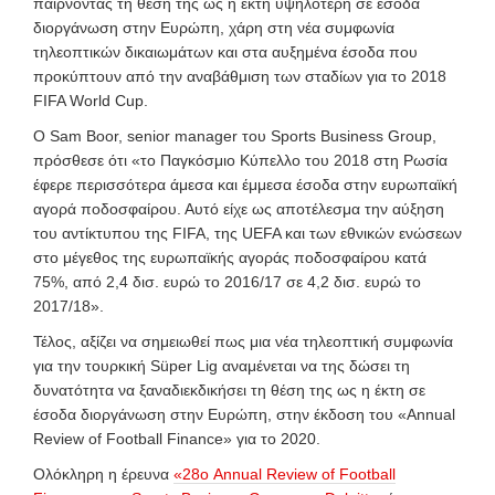
παίρνοντας τη θέση της ως η έκτη υψηλότερη σε έσοδα
διοργάνωση στην Ευρώπη, χάρη στη νέα συμφωνία
τηλεοπτικών δικαιωμάτων και στα αυξημένα έσοδα που
προκύπτουν από την αναβάθμιση των σταδίων για το 2018
FIFA World Cup.
Ο Sam Boor, senior manager του Sports Business Group,
πρόσθεσε ότι «το Παγκόσμιο Κύπελλο του 2018 στη Ρωσία
έφερε περισσότερα άμεσα και έμμεσα έσοδα στην ευρωπαϊκή
αγορά ποδοσφαίρου. Αυτό είχε ως αποτέλεσμα την αύξηση
του αντίκτυπου της FIFA, της UEFA και των εθνικών ενώσεων
στο μέγεθος της ευρωπαϊκής αγοράς ποδοσφαίρου κατά
75%, από 2,4
δισ. ευρώ το 2016/17 σε 4,2 δισ. ευρώ το
2017/18».
Τέλος, αξίζει να σημειωθεί πως μια νέα τηλεοπτική συμφωνία
για την τουρκική Süper Lig αναμένεται να της δώσει τη
δυνατότητα να ξαναδιεκδικήσει τη θέση της ως η έκτη σε
έσοδα διοργάνωση στην Ευρώπη, στην έκδοση του «Annual
Review of Football Finance» για το 2020.
Ολόκληρη η έρευνα
«
28ο Annual Review of Football