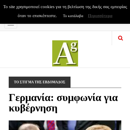
To site χρησιμοποιεί cookies για τη βελτίωση της δικής σας εμπειρίας
όταν το επισκέπτεστε.
Περισσότερα
Το κατάλαβα
Menu
ΤΟ ΣΤΙΓΜΑ ΤΗΣ ΕΒΔΟΜΑΔΟΣ
Γερμανία: συμφωνία για
κυβέρνηση