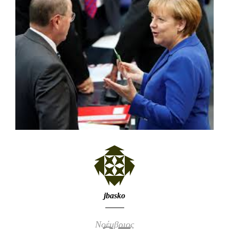
jbasko
Νοέμβριος