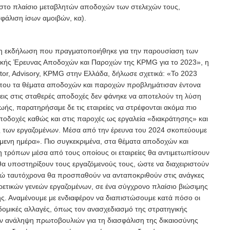
 στο πλαίσιο μεταβλητών αποδοχών των στελεχών τους,
σφάλιση ίσων αμοιβών, κα).
 εκδήλωση που πραγματοποιήθηκε για την παρουσίαση των
ικής Έρευνας Αποδοχών και Παροχών της KPMG για το 2023», η
ctor, Advisory, KPMG στην Ελλάδα, δήλωσε σχετικά: «Το 2023
όπου τα θέματα αποδοχών και παροχών προβλημάτισαν έντονα
ήσεις στις σταθερές αποδοχές δεν φάνηκε να αποτελούν τη λύση
ωής, παρατηρήσαμε δε τις εταιρείες να στρέφονται ακόμα πιο
αποδοχές καθώς και στις παροχές ως εργαλεία «διακράτησης» και
ς των εργαζομένων. Μέσα από την έρευνα του 2024 σκοπεύουμε
μενη ημέρα». Πιο συγκεκριμένα, στα θέματα αποδοχών και
 τρόπων μέσα από τους οποίους οι εταιρείες θα αντιμετωπίσουν
θα υποστηρίξουν τους εργαζόμενούς τους, ώστε να διαχειριστούν
νώ ταυτόχρονα θα προσπαθούν να ανταποκριθούν στις ανάγκες
ορετικών γενεών εργαζομένων, σε ένα σύγχρονο πλαίσιο βιώσιμης
ης. Αναμένουμε με ενδιαφέρον να διαπιστώσουμε κατά πόσο οι
 δομικές αλλαγές, όπως τον ανασχεδιασμό της στρατηγικής
ν ανάληψη πρωτοβουλιών για τη διασφάλιση της δικαιοσύνης