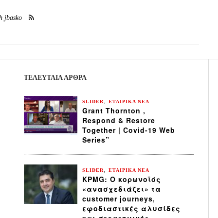
h jbasko
ΤΕΛΕΥΤΑΙΑ ΆΡΘΡΑ
,
SLIDER
ΕΤΑΙΡΙΚΑ ΝΕΑ
Grant Thornton ,
Respond & Restore
Together | Covid-19 Web
Series”
,
SLIDER
ΕΤΑΙΡΙΚΑ ΝΕΑ
KPMG: Ο κορωνοϊός
«ανασχεδιάζει» τα
customer journeys,
εφοδιαστικές αλυσίδες