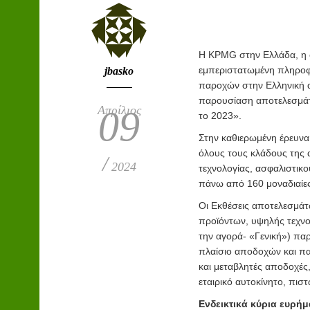
Η KPMG στην Ελλάδα, η 
εμπεριστατωμένη πληροφό
jbasko
παροχών στην Ελληνική 
παρουσίαση αποτελεσμάτ
Απρίλιος
09
το 2023».
Στην καθιερωμένη έρευνα 
όλους τους κλάδους της 
/
2024
τεχνολογίας, ασφαλιστικο
πάνω από 160 μοναδιαίες
Οι Εκθέσεις αποτελεσμάτ
προϊόντων, υψηλής τεχνολ
την αγορά- «Γενική») πα
πλαίσιο αποδοχών και πα
και μεταβλητές αποδοχές
εταιρικό αυτοκίνητο, πιστω
Ενδεικτικά κύρια ευρήμ