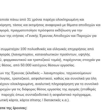
οποία πάνω από 31 χρόνια παρέχει ολοκληρωμένη και
ρηση, τάσεις και εκτιμήσεις αναφορικά με θέματα αποδοχών και
αγορά, πραγματοποίησε πρόσφατα εκδήλωση για την
ων της ετήσιας «Γενικής Έρευνας Αποδοχών και Παροχών για
συμμετείχαν 100 πολυεθνικές και ελληνικές επιχειρήσεις από
αγοράς (λιανεμπορίου, καταναλωτικών προϊόντων, υψηλής
ύ, φαρμακευτικού και τραπεζικού τομέα), παρέχοντας στοιχεία για
 θέσεις, από 50.000 κατόχους θέσεων εργασίας.
ων της Έρευνας (κλαδικές – λιανεμπορίου, ταχυκινούμενων
ογίας, τραπεζικού, ασφαλιστικού, καθώς και συνολικά για όλη
ρέχουν ολοκληρωμένη, αναλυτική πληροφόρηση για το συνολικό
ροχών για τις διάφορες θέσεις εργασίας της αγοράς (σταθερές
, παροχές όπως συνταξιοδοτικό ή ασφαλιστικό πρόγραμμα,
τική κάρτα, κάρτα σίτισης / διατακτικές κ.α.).
ατα της έρευνας: