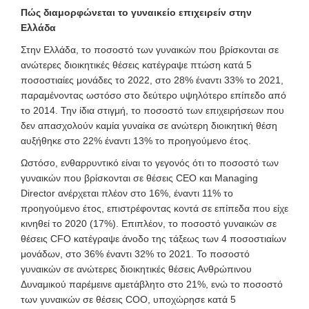
Πώς διαμορφώνεται το γυναικείο επιχειρείν στην
Ελλάδα
Στην Ελλάδα, το ποσοστό των γυναικών που βρίσκονται σε
ανώτερες διοικητικές θέσεις κατέγραψε πτώση κατά 5
ποσοστιαίες μονάδες το 2022, στο 28% έναντι 33% το 2021,
παραμένοντας ωστόσο στο δεύτερο υψηλότερο επίπεδο από
το 2014. Την ίδια στιγμή, το ποσοστό των επιχειρήσεων που
δεν απασχολούν καμία γυναίκα σε ανώτερη διοικητική θέση
αυξήθηκε στο 22% έναντι 13% το προηγούμενο έτος.
Ωστόσο, ενθαρρυντικό είναι το γεγονός ότι το ποσοστό των
γυναικών που βρίσκονται σε θέσεις CEO και Managing
Director ανέρχεται πλέον στο 16%, έναντι 11% το
προηγούμενο έτος, επιστρέφοντας κοντά σε επίπεδα που είχε
κινηθεί το 2020 (17%). Επιπλέον, το ποσοστό γυναικών σε
θέσεις CFO κατέγραψε άνοδο της τάξεως των 4 ποσοστιαίων
μονάδων, στο 36% έναντι 32% το 2021. Το ποσοστό
γυναικών σε ανώτερες διοικητικές θέσεις Ανθρώπινου
Δυναμικού παρέμεινε αμετάβλητο στο 21%, ενώ το ποσοστό
των γυναικών σε θέσεις COO, υποχώρησε κατά 5