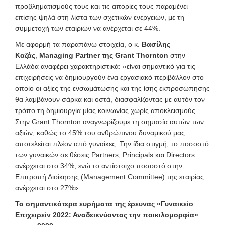
προβληματισμούς τους και τις απορίες τους παραμένει
επίσης ψηλά στη λίστα των σχετικών ενεργειών, με τη
συμμετοχή των εταιριών να ανέρχεται σε 44%.
Με αφορμή τα παραπάνω στοιχεία, ο κ.
Βασίλης
Καζάς
,
Managing Partner της Grant Thornton
στην
Ελλάδα αναφέρει χαρακτηριστικά: «είναι σημαντικό για τις
επιχειρήσεις να δημιουργούν ένα εργασιακό περιβάλλον στο
οποίο οι αξίες της ενσωμάτωσης και της ίσης εκπροσώπησης
θα λαμβάνουν σάρκα και οστά, διασφαλίζοντας με αυτόν τον
τρόπο τη δημιουργία μίας κοινωνίας χωρίς αποκλεισμούς.
Στην Grant Thornton αναγνωρίζουμε τη σημασία αυτών των
αξιών, καθώς το 45% του ανθρώπινου δυναμικού μας
αποτελείται πλέον από γυναίκες. Την ίδια στιγμή, το ποσοστό
των γυναικών σε θέσεις Partners, Principals και Directors
ανέρχεται στο 34%, ενώ το αντίστοιχο ποσοστό στην
Επιτροπή Διοίκησης (Management Committee) της εταιρίας
ανέρχεται στο 27%».
Τα σημαντικότερα ευρήματα της έρευνας «Γυναικείο
Επιχειρείν 2022: Αναδεικνύοντας την ποικιλομορφία»