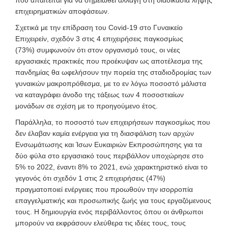
που απαιτείται για να σημειωθεί αλλαγή στη διαδικασία λήψης
επιχειρηματικών αποφάσεων.
Σχετικά με την επίδραση του Covid-19 στο Γυναικείο
Επιχειρείν, σχεδόν 3 στις 4 επιχειρήσεις παγκοσμίως
(73%) συμφωνούν ότι στον οργανισμό τους, οι νέες
εργασιακές πρακτικές που προέκυψαν ως αποτέλεσμα της
πανδημίας θα ωφελήσουν την πορεία της σταδιοδρομίας των
γυναικών μακροπρόθεσμα, με το εν λόγω ποσοστό μάλιστα
να καταγράφει άνοδο της τάξεως των 4 ποσοστιαίων
μονάδων σε σχέση με το προηγούμενο έτος.
Παράλληλα, το ποσοστό των επιχειρήσεων παγκοσμίως που
δεν έλαβαν καμία ενέργεια για τη διασφάλιση των αρχών
Ενσωμάτωσης και Ίσων Ευκαιριών Εκπροσώπησης για τα
δύο φύλα στο εργασιακό τους περιβάλλον υποχώρησε στο
5% το 2022, έναντι 8% το 2021, ενώ χαρακτηριστικό είναι το
γεγονός ότι σχεδόν 1 στις 2 επιχειρήσεις (47%)
πραγματοποιεί ενέργειες που προωθούν την ισορροπία
επαγγελματικής και προσωπικής ζωής για τους εργαζόμενους
τους. Η δημιουργία ενός περιβάλλοντος όπου οι άνθρωποι
μπορούν να εκφράσουν ελεύθερα τις ιδέες τους, τους