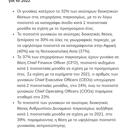
για το 2022
Οι γυναίκες κατέχουν το 32% των ανώτερων διοικητικών
θέσεων στις επιχειρήσεις παγκοσμίως, με το εν λόγω
ποσοστό να καταγράφει άνοδο κατά 1 ποσοστιαία
μονάδα σε σχέση με το προηγούμενο έτος.
Το ποσοστό γυναικών σε ανώτερες διοικητικές θέσεις
ξεπέρασε το 30% σε όλες τις γεωγραφικές περιοχές, με
τα υψηλότερα ποσοστά να καταγράφονται στην Αφρική
(40%) και τη Νοτιοανατολική Ασία (37%).
Το 37% των επιχειρήσεων παγκοσμίως έχουν γυναίκα σε
θέση Chief Finance Officer (CFO), ποσοστό αυξημένο
κατά 1 ποσοστιαία μονάδα σε σχέση με το προηγούμενο
έτος. Σε σχέση με τα ευρήματα του 2021, ο αριθμός των
γυναικών Chief Executive Officers (CEOs) υποχώρησε
κατά 2 ποσοστιαίες μονάδες, στο 24%, ενώ το ποσοστό
γυναικών Chief Operating Officers (COOs) παρέμεινε
σταθερό στο 23%.
Το ποσοστό των γυναικών σε ανώτερες διοικητικές
θέσεις Ανθρωπίνου Δυναμικού παγκοσμίως αυξήθηκε
κατά 1 ποσοστιαία μονάδα σε σχέση με το 2021, στο
39%, παραμένοντας η θέση με το υψηλότερο ποσοστό
γυναικείας εκπροσώπησης.