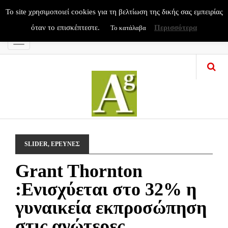
To site χρησιμοποιεί cookies για τη βελτίωση της δικής σας εμπειρίας
όταν το επισκέπτεστε.
Περισσότερα
Το κατάλαβα
Menu
SLIDER
,
ΕΡΕΥΝΕΣ
Grant Thornton
:Ενισχύεται στο 32% η
γυναικεία εκπροσώπηση
στις ανώτερες