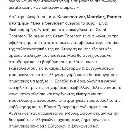
αγορά και να πρωταγωνιστήσουμε σε μεγάλες συναλλαγές
μεταξύ ελληνικών και ξένων εταιριών.»
Από την πλευρά του,
ο κ. Κωνσταντίνος Μασέλης,
Partner
στο τμήμα “Deals
Services
”
ανέφερε τα εξής: «Είναι
ιδιαίτερη τιμή η ένταξή μου στην οικογένεια της Grant
Thornton. Το brand της Grant Thornton είναι συνώνυμο της
υψηλότερης ποιότητας υπηρεσιών συμβουλευτικής, εξαιτίας
της πελατοκεντρικής της κουλτούρας και της εξαιρετικής
ομάδας στελεχών που διαθέτει. Μαζί θα συνεχίσουμε να
στηρίζουμε και να βοηθάμε τους πελάτες μας να
εκμεταλλευτούν τις ευκαιρίες Εξαγορών & Συγχωνεύσεων
που ανοίγονται στην ελληνική αγορά και να δημιουργήσουν
σημαντικές υπεραξίες. Η Ελλάδα έχει δρομολογήσει ενεργά
ένα φιλικό προς τις επιχειρήσεις περιβάλλον, βελτιώνοντας το
κανονιστικό πλαίσιο και παρέχοντας κίνητρα για την
προσέλκυση επενδύσεων. Οι στρατηγικές πρωτοβουλίες της
κυβέρνησης και το Εθνικό Πρόγραμμα Ανάκαμψης και
Ανθεκτικότητας αναμένεται να ενδυναμώσουν σημαντικά την
δυναμική των ελληνικών επιχειρήσεων, δημιουργώντας
σημαντικές ευκαιρίες Εξαγορών & Συγχωνεύσεων,