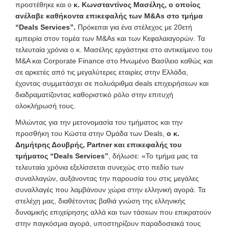
προστέθηκε και ο
κ. Κωνσταντίνος Μασέλης, o οποίος
ανέλαβε καθήκοντα επικεφαλής των Μ&Α
s
στο τμήμα
“Deals
Services
”.
Πρόκειται για ένα στέλεχος με 20ετή
εμπειρία στον τομέα των M&As και των Κεφαλαιαγορών. Τα
τελευταία χρόνια ο κ. Μασέλης εργάστηκε στο αντικείμενο του
Μ&Α και Corporate Finance στο Ηνωμένο Βασίλειο καθώς και
σε αρκετές από τις μεγαλύτερες εταιρίες στην Ελλάδα,
έχοντας συμμετάσχει σε πολυάριθμα deals επιχειρήσεων και
διαδραματίζοντας καθοριστικό ρόλο στην επιτυχή
ολοκλήρωσή τους.
Μιλώντας για την μετονομασία του τμήματος και την
προσθήκη του Κώστα στην Ομάδα των Deals,
ο κ.
Δημήτρης Δουβρής, Partner και επικεφαλής του
τμήματος “Deals
Services
”
, δήλωσε: «Το τμήμα μας τα
τελευταία χρόνια εξελίσσεται συνεχώς στο πεδίο των
συναλλαγών, αυξάνοντας την παρουσία του στις μεγάλες
συναλλαγές που λαμβάνουν χώρα στην ελληνική αγορά. Τα
στελέχη μας, διαθέτοντας βαθιά γνώση της ελληνικής
δυναμικής επιχείρησης αλλά και των τάσεων που επικρατούν
στην παγκόσμια αγορά, υποστηρίζουν παραδοσιακά τους