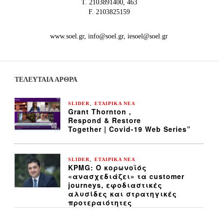
Τ. 2103891400, 463
F. 2103825159
www.soel.gr, info@soel.gr, iesoel@soel.gr
ΤΕΛΕΥΤΑΙΑ ΆΡΘΡΑ
,
SLIDER
ΕΤΑΙΡΙΚΑ ΝΕΑ
Grant Thornton ,
Respond & Restore
Together | Covid-19 Web Series”
,
SLIDER
ΕΤΑΙΡΙΚΑ ΝΕΑ
KPMG: Ο κορωνοϊός
«ανασχεδιάζει» τα customer
journeys, εφοδιαστικές
αλυσίδες και στρατηγικές
προτεραιότητες