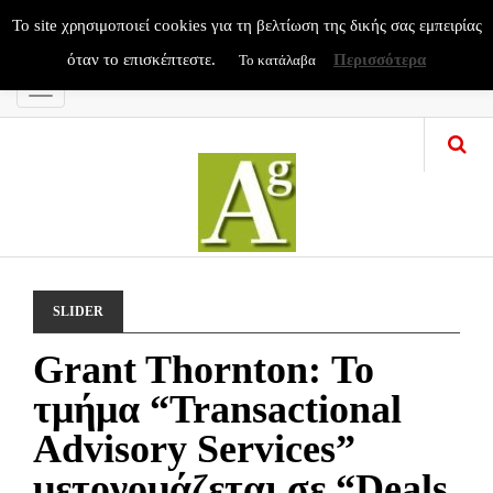
To site χρησιμοποιεί cookies για τη βελτίωση της δικής σας εμπειρίας
όταν το επισκέπτεστε.
Περισσότερα
Το κατάλαβα
Menu
SLIDER
Grant Thornton: Το
τμήμα “Transactional
Advisory Services”
μετονομάζεται σε “Deals