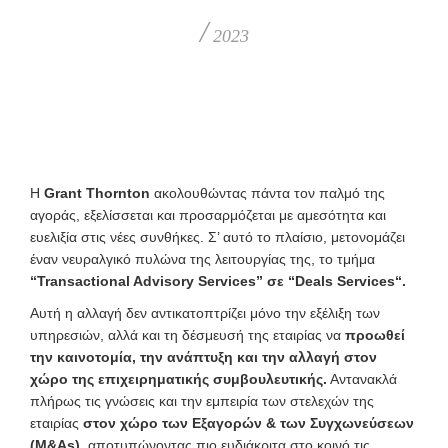
/
2023
Η
Grant Thornton
ακολουθώντας πάντα τον παλμό της
αγοράς, εξελίσσεται και προσαρμόζεται με αμεσότητα και
ευελιξία στις νέες συνθήκες. Σ’ αυτό το πλαίσιο, μετονομάζει
έναν νευραλγικό πυλώνα της λειτουργίας της, το τμήμα
“Transactional Advisory Services” σε “Deals
Services
“.
Αυτή η αλλαγή δεν αντικατοπτρίζει μόνο την εξέλιξη των
υπηρεσιών, αλλά και τη δέσμευσή της εταιρίας να
προωθεί
την καινοτομία, την ανάπτυξη και την αλλαγή στον
χώρο της επιχειρηματικής συμβουλευτικής.
Αντανακλά
πλήρως τις γνώσεις και την εμπειρία των στελεχών της
εταιρίας
στον χώρο των Εξαγορών
& των Συγχωνεύσεων
(M&As)
, αποτυπώνοντας πιο ευδιάκριτα στο κοινό τις