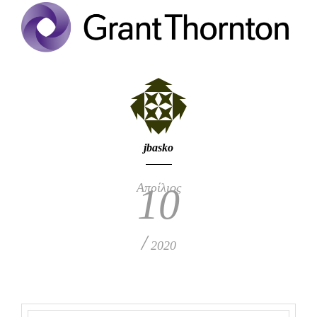
jbasko
Απρίλιος
10
/
2020