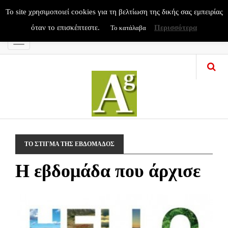
To site χρησιμοποιεί cookies για τη βελτίωση της δικής σας εμπειρίας
όταν το επισκέπτεστε.
Περισσότερα
Το κατάλαβα
Menu
ΤΟ ΣΤΙΓΜΑ ΤΗΣ ΕΒΔΟΜΑΔΟΣ
H εβδομάδα που άρχισε