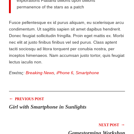
explorations Flatland billions upon billions
permanence of the stars as a patch
Fusce pellentesque ex id purus aliquam, eu scelerisque arcu
condimentum. Ut sagittis sapien sit amet dapibus hendrerit.
Donec feugiat sollicitudin fringilla. Proin eget mattis ex. Morbi
nec elit at justo finibus finibus vel sed purus. Class aptent
taciti sociosqu ad litora torquent per conubia nostra, per
inceptos himenaeos. Nam accumsan justo tortor, quis feugiat
lectus iaculis non.
Ετικέτες:
Breaking News
,
iPhone 6
,
Smartphone
←
PREVIOUS POST
Girl with Smartphone in Sunlights
→
NEXT POST
Gamestorming Workshop