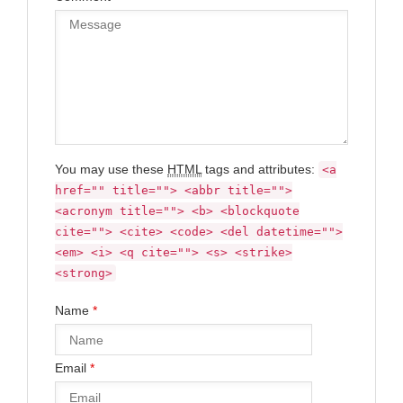
You may use these
HTML
tags and attributes:
<a
href="" title=""> <abbr title="">
<acronym title=""> <b> <blockquote
cite=""> <cite> <code> <del datetime="">
<em> <i> <q cite=""> <s> <strike>
<strong>
Name
*
Email
*