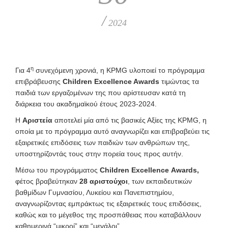
/
2024
η
Για 4
συνεχόμενη χρονιά, η KPMG υλοποιεί το πρόγραμμα
επιβράβευσης
Children Excellence Awards
τιμώντας τα
παιδιά των εργαζομένων της που αρίστευσαν κατά τη
διάρκεια του ακαδημαϊκού έτους 2023-2024.
Η
Αριστεία
αποτελεί μία από τις βασικές Αξίες της KPMG, η
οποία με το πρόγραμμα αυτό αναγνωρίζει και επιβραβεύει τις
εξαιρετικές επιδόσεις των παιδιών των ανθρώπων της,
υποστηρίζοντάς τους στην πορεία τους προς αυτήν.
Μέσω του προγράμματος
Children
Excellence
Awards
,
φέτος βραβεύτηκαν
28 αριστούχοι
, των εκπαιδευτικών
βαθμίδων Γυμνασίου, Λυκείου και Πανεπιστημίου,
αναγνωρίζοντας εμπράκτως τις εξαιρετικές τους επιδόσεις,
καθώς και το μέγεθος της προσπάθειας που καταβάλλουν
καθημερινά “μικροί” και “μεγάλοι”.