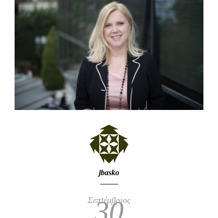
jbasko
Σεπτέμβριος
30