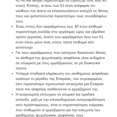
41-50 και ακόμα περισσότερο σε σχέση με τους έως 40
ετών). Επίσης, οι άνω των 51 ετών ανέφεραν ότι
νιώθουν πιο άνετα να επικοινωνήσουν ανοιχτά τις θέσεις
τους και εμπιστεύονται περισσότερο τους συναδέλφους
τους
Ένας στους δύο εργαζόμενους έως 40 ετών επιθυμεί
περισσότερη ευελιξία στις εργάσιμες ώρες και υβριδικό
τρόπο εργασίας, έναντι των εργαζομένων άνω των 51
ετών όπου μόνο ένας στους πέντε επιθυμεί κάτι
αντίστοιχο
Για τους εργαζόμενους που κατέχουν διοικητικές θέσεις,
το αίσθημα της ψυχολογικής ασφάλειας είναι αυξημένο
σε σύγκριση με τους εργαζόμενους σε μη διοικητικά
πόστα
Υπάρχει σταδιακή κλιμάκωση του αισθήματος ασφάλειας
ανάλογα το μέγεθος της Εταιρείας, πιο συγκεκριμένα,
όσο περισσότερο προσωπικό απασχολεί μια Εταιρεία
τόσο πιο ασφαλείς αισθάνονται οι εργαζόμενοί της
Η αναγνώριση επιτυχιών σε ατομικό και ομαδικό
επίπεδο, μαζί με την εποικοδομητική ανατροφοδότηση
από προϊσταμένους, είναι οι σημαντικότερες ενέργειες
που επιθυμούν οι εργαζόμενοι για την ενίσχυση του
αισθήματος ψυχολογικής ασφάλειάς τους