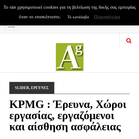
To site χρησιμοποιεί cookies για τη βελτίωση της δικής σας εμπειρίας
όταν το επισκέπτεστε.
Περισσότερα
Το κατάλαβα
Menu
SLIDER
,
ΕΡΕΥΝΕΣ
KPMG : Έρευνα, Χώροι
εργασίας, εργαζόμενοι
και αίσθηση ασφάλειας