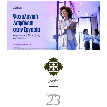
jbasko
Απρίλιος
23