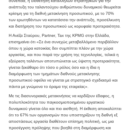
συνέπεια, η υιοθέτηση κατάλληλων στρατηγικών για την
ανάπτυξη του ταλαντούχου ανθρώπινου δυναμικού θεωρείται
κρίσιμη για τη διεθνή μετακίνηση προσωπικού, με το 70%
των ερωτηθέντων να κατατάσσει την ανάπτυξη, προσέλκυση
και διατήρηση του προσωπικού ως κορυφαία προτεραιότητα.
Η Ανέζα Σταύρου, Partner, Tax της KPMG στην Ελλάδα,
επισημαίνει ότι «Σε ένα συνεχώς μεταβαλλόμενο περιβάλλον
όπου η χώρα κατοικίας δεν συμπίπτει πλέον με την χώρα
εργασίας, και που παρά την χρήση της τεχνολογίας, τελικά η
εξεύρεση ταλέντων αποτυπώνεται ως ύψιστη προτεραιότητα,
γίνεται ξεκάθαρο ότι τόσο ο ρόλος όσο και η ίδια η
διαμόρφωση των τμημάτων διεθνούς μετακίνησης
προσωπικού οφείλει να γίνεται με στρατηγικό σχεδιασμό και
πάντα με γνώμονα το όραμα της εταιρείας».
Με τις διασυνοριακές μετακινήσεις να κερδίζουν έδαφος, η
πολυπλοκότητα του παγκοσμιοποιημένου εργατικού
δυναμικού γίνεται όλο και πιο αισθητή. Η έκθεση αποκαλύπτει
ότι το 67% των οργανισμών που υποστηρίζουν τη διεθνή εξ
αποστάσεως εργασία διαθέτουν επίσημη πολιτική, ως μια
προσέγγιση πρόληψης που βοηθά στη διαμόρφωση και