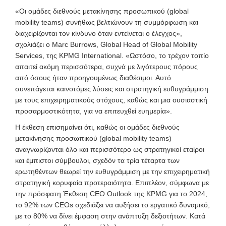
«Οι ομάδες διεθνούς μετακίνησης προσωπικού (global
mobility teams) συνήθως βελτιώνουν τη συμμόρφωση και
διαχειρίζονται τον κίνδυνο όταν εντείνεται ο έλεγχος»,
σχολιάζει ο Marc Burrows, Global Head of Global Mobility
Services, της KPMG International. «Ωστόσο, το τρέχον τοπίο
απαιτεί ακόμη περισσότερα, συχνά με λιγότερους πόρους
από όσους ήταν προηγουμένως διαθέσιμοι. Αυτό
συνεπάγεται καινοτόμες λύσεις και στρατηγική ευθυγράμμιση
με τους επιχειρηματικούς στόχους, καθώς και μια ουσιαστική
προσαρμοστικότητα, για να επιτευχθεί ευημερία».
Η έκθεση επισημαίνει ότι, καθώς οι ομάδες διεθνούς
μετακίνησης προσωπικού (global mobility teams)
αναγνωρίζονται όλο και περισσότερο ως στρατηγικοί εταίροι
και έμπιστοι σύμβουλοι, σχεδόν τα τρία τέταρτα των
ερωτηθέντων θεωρεί την ευθυγράμμιση με την επιχειρηματική
στρατηγική κορυφαία προτεραιότητα. Επιπλέον, σύμφωνα με
την πρόσφατη Έκθεση CEO Outlook της KPMG για το 2024,
το 92% των CEOs σχεδιάζει να αυξήσει το εργατικό δυναμικό,
με το 80% να δίνει έμφαση στην ανάπτυξη δεξιοτήτων. Κατά