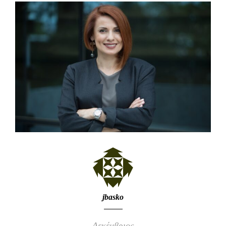
jbasko
Δεκέμβριος