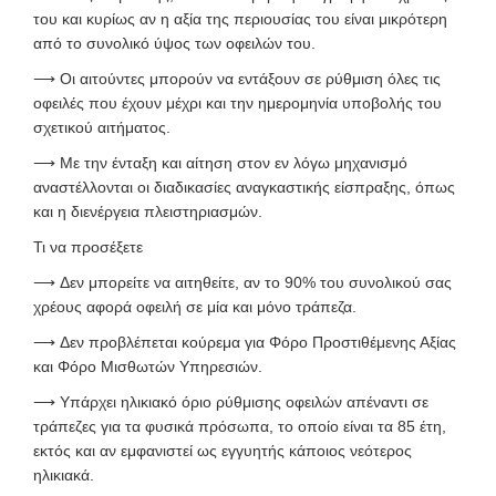
του και κυρίως αν η αξία της περιουσίας του είναι μικρότερη
από το συνολικό ύψος των οφειλών του.
⟶
Οι αιτούντες μπορούν να εντάξουν σε ρύθμιση όλες τις
οφειλές που έχουν μέχρι και την ημερομηνία υποβολής του
σχετικού αιτήματος.
⟶
Με την ένταξη και αίτηση στον εν λόγω μηχανισμό
αναστέλλονται οι διαδικασίες αναγκαστικής είσπραξης, όπως
και η διενέργεια πλειστηριασμών.
Τι να προσέξετε
⟶
Δεν μπορείτε να αιτηθείτε, αν το 90% του συνολικού σας
χρέους αφορά οφειλή σε μία και μόνο τράπεζα.
⟶
Δεν προβλέπεται κούρεμα για Φόρο Προστιθέμενης Αξίας
και Φόρο Μισθωτών Υπηρεσιών.
⟶
Υπάρχει ηλικιακό όριο ρύθμισης οφειλών απέναντι σε
τράπεζες για τα φυσικά πρόσωπα, το οποίο είναι τα 85 έτη,
εκτός και αν εμφανιστεί ως εγγυητής κάποιος νεότερος
ηλικιακά.