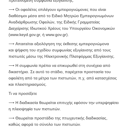
προτεινόμενη συμφωνία εξυγίανσης.
⟶
Οι οφειλέτες επιλέγουν εμπειρογνώμονες που είναι
διαθέσιμοι μέσα από το Ειδικό Μητρώο Εμπειρογνωμόνων
Αναδιάρθρωσης Οφειλών, της Ειδικής Γραμματείας
Διαχείρισης Ιδιωτικού Χρέους του Υπουργείου Οικονομικών
(www.keyd.gov.gr, ή www.gov.gr).
⟶
Απαιτείται αξιολόγηση της έκθεσης εμπειρογνώμονα
και ψήφιση του σχεδίου συμφωνίας εξυγίανσης από τους
πιστωτές μέσω της Ηλεκτρονικής Πλατφόρμας Εξυγίανσης.
⟶
Η συμφωνία πρέπει να επικυρωθεί στη συνέχεια από
δικαστήριο. Σε αυτό το στάδιο, παρέχεται προστασία του
οφειλέτη από τα μέτρα των πιστωτών, π.χ. από κατασχέσεις
και πλειστηριασμούς.
Τι να προσέξετε
⟶
Η διαδικασία θεωρείται επιτυχής εφόσον την υπερψηφίσει
η πλειοψηφία των πιστωτών.
⟶
Θεωρείται προστάδιο της
πτωχευτικής διαδικασίας,
καθώς αφορά το σύνολο των πιστωτών.