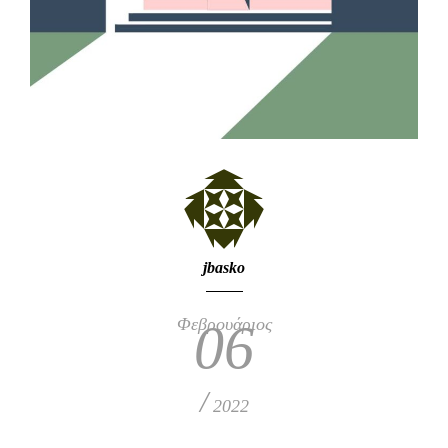
jbasko
Φεβρουάριος
06
/
2022