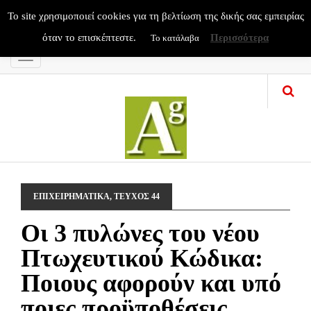
To site χρησιμοποιεί cookies για τη βελτίωση της δικής σας εμπειρίας
όταν το επισκέπτεστε.
Περισσότερα
Το κατάλαβα
Menu
ΕΠΙΧΕΙΡΗΜΑΤΙΚΑ
,
ΤΕΥΧΟΣ 44
Οι 3 πυλώνες του νέου
Πτωχευτικού Κώδικα:
Ποιους αφορούν και υπό
ποιες προϋποθέσεις