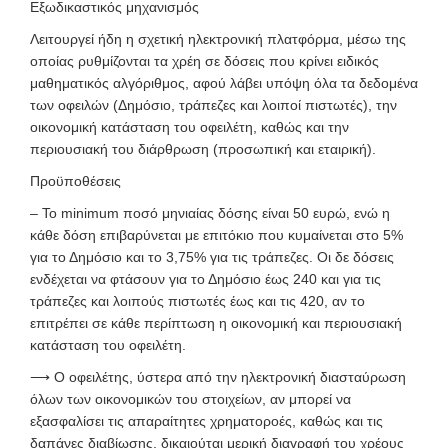
Εξωδικαστικός μηχανισμός
Λ
ειτουργεί ήδη η σχετική ηλεκτρονική πλατφόρμα, μέσω της
οποίας ρυθμίζονται τα χρέη σε δόσεις που κρίνει ειδικός
μαθηματικός αλγόριθμος, αφού λάβει υπόψη όλα τα δεδομένα
των οφειλών (Δημόσιο, τράπεζες και λοιποί πιστωτές), την
οικονομική κατάσταση του οφειλέτη, καθώς και την
περιουσιακή του διάρθρωση (προσωπική και εταιρική).
Προϋποθέσεις
– Το minimum ποσό μηνιαίας δόσης είναι 50 ευρώ, ενώ η
κάθε δόση επιβαρύνεται με επιτόκιο που κυμαίνεται στο 5%
για το Δημόσιο και το 3,75% για τις τράπεζες. Οι δε δόσεις
ενδέχεται να φτάσουν για το Δημόσιο έως 240 και για τις
τράπεζες και λοιπούς πιστωτές έως και τις 420, αν το
επιτρέπει σε κάθε περίπτωση η οικονομική και περιουσιακή
κατάσταση του οφειλέτη.
⟶
Ο οφειλέτης, ύστερα από την ηλεκτρονική διασταύρωση
όλων των οικονομικών του στοιχείων, αν μπορεί να
εξασφαλίσει τις απαραίτητες χρηματοροές, καθώς και τις
δαπάνες διαβίωσης, δικαιούται μερική διαγραφή του χρέους