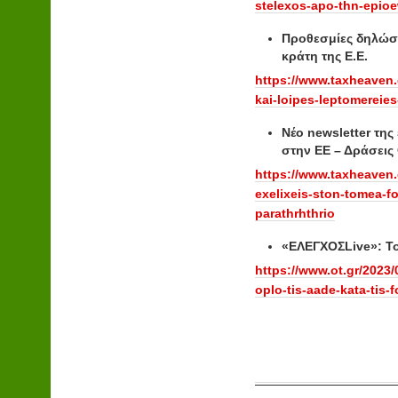
stelexos-apo-thn-epio
Προθεσμίες δηλώσε
κράτη της Ε.Ε.
https://www.taxheaven
kai-loipes-leptomereies
Νέο newsletter της
στην ΕΕ – Δράσει
https://www.taxheaven.
exelixeis-ston-tomea-f
parathrhthrio
«ΕΛΕΓΧΟΣLive»: Το
https://www.ot.gr/2023/
oplo-tis-aade-kata-tis-f