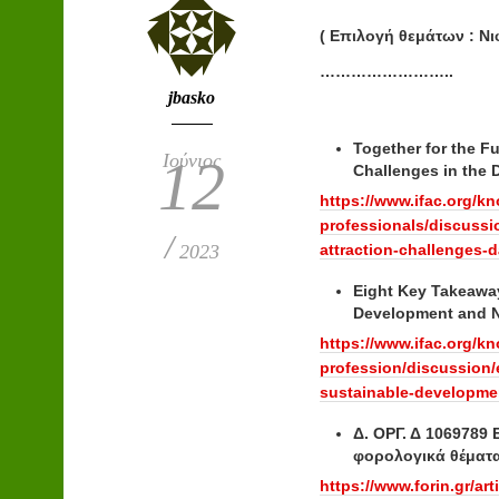
( Επιλογή θεμάτων : Ν
……………………..
jbasko
Together for the Fu
Ιούνιος
12
Challenges in the 
https://www.ifac.org/k
professionals/discussio
/
2023
attraction-challenges-
Eight Key Takeaway
Development and Ne
https://www.ifac.org/
profession/discussion/
sustainable-developme
Δ. ΟΡΓ. Δ 1069789
φορολογικά θέματα
https://www.forin.gr/ar