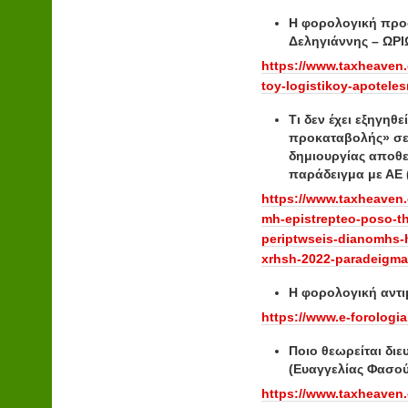
Η φορολογική προ
Δεληγιάννης – ΩΡΙ
https://www.taxheaven.
toy-logistikoy-apotele
Τι δεν έχει εξηγηθ
προκαταβολής» σε 
δημιουργίας αποθε
παράδειγμα με ΑΕ 
https://www.taxheaven.
mh-epistrepteo-poso-th
periptwseis-dianomhs-
xrhsh-2022-paradeigma
Η φορολογική αντι
https://www.e-forologi
Ποιο θεωρείται δι
(Ευαγγελίας Φασού
https://www.taxheaven.g