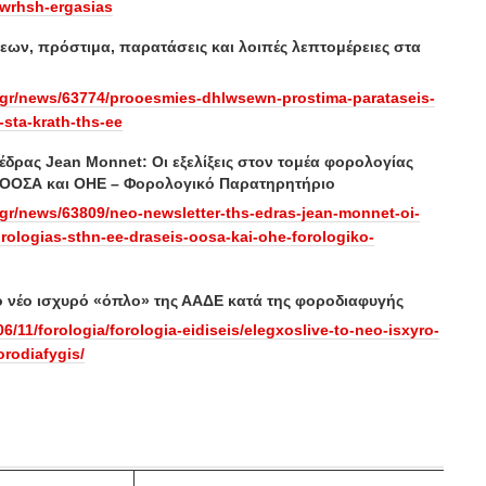
ewrhsh-ergasias
ων, πρόστιμα, παρατάσεις και λοιπές λεπτομέρειες στα
.gr/news/63774/prooesmies-dhlwsewn-prostima-parataseis-
-sta-krath-ths-ee
 έδρας Jean Monnet: Οι εξελίξεις στον τομέα φορολογίας
ς ΟΟΣΑ και ΟΗΕ – Φορολογικό Παρατηρητήριο
gr/news/63809/neo-newsletter-ths-edras-jean-monnet-oi-
orologias-sthn-ee-draseis-oosa-kai-ohe-forologiko-
 νέο ισχυρό «όπλο» της ΑΑΔΕ κατά της φοροδιαφυγής
06/11/forologia/forologia-eidiseis/elegxoslive-to-neo-isxyro-
orodiafygis/