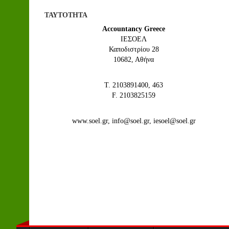
ΤΑΥΤΟΤΗΤΑ
Accountancy Greece
IEΣΟΕΛ
Καποδιστρίου 28
10682, Αθήνα
Τ. 2103891400, 463
F. 2103825159
www.soel.gr, info@soel.gr, iesoel@soel.gr