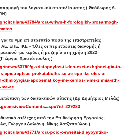
σαρμογή του λογιστικού αποτελέσματος ( Θεόδωρος Δ.
ΩΝ)
gr/circulars/43784/arora-wriwn-h-forologikh-prosarmogh-
smatos
εί για το «μη επιστρεπτέο ποσό της επιστρεπτέας
ΑΕ, ΕΠΕ, ΙΚΕ – Όλες οι περιπτώσεις διανομής ή
ματικού -με κέρδος ή με ζημία στη χρήση 2022-
(Γιώργος Χριστόπουλος )
gr/news/63790/g-xristopoylos-ti-den-exei-exhghoei-gia-to-
s-epistrepteas-prokatabolhs-se-ae-epe-ike-oles-oi-
h-dhmioyrgias-apooematikoy-me-kerdos-h-me-zhmia-sth-
-me-ae
μετώπιση των διατακτικών σίτισης (Δρ.Δημήτριος Μελάς)
a.gr/cms/viewContents.aspx?id=229223
ευθυντικό στέλεχος από την Επιθεώρηση Εργασίας;
λα, Γιώργου Δαλιάνη, Νίκης Χατζοπούλου )
r/circulars/43771/arora-poio-oewreitai-dieyoyntiko-