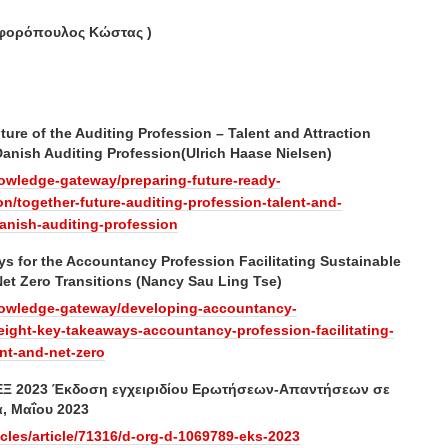
ιφορόπουλος Κώστας )
ture of the Auditing Profession – Talent and Attraction
Danish Auditing Profession(Ulrich Haase Nielsen)
nowledge-gateway/preparing-future-ready-
n/together-future-auditing-profession-talent-and-
danish-auditing-profession
s for the Accountancy Profession Facilitating Sustainable
t Zero Transitions (Nancy Sau Ling Tse)
knowledge-gateway/developing-accountancy-
eight-key-takeaways-accountancy-profession-facilitating-
nt-and-net-zero
 ΕΞ 2023 Έκδοση εγχειριδίου Ερωτήσεων-Απαντήσεων σε
, Μαΐου 2023
ticles/article/71316/d-org-d-1069789-eks-2023