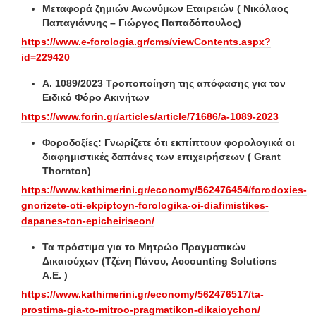
Μεταφορά ζημιών Ανωνύμων Εταιρειών ( Νικόλαος
Παπαγιάννης – Γιώργος Παπαδόπουλος)
https://www.e-forologia.gr/cms/viewContents.aspx?
id=229420
Α. 1089/2023 Τροποποίηση της απόφασης για τον
Ειδικό Φόρο Ακινήτων
https://www.forin.gr/articles/article/71686/a-1089-2023
Φοροδοξίες: Γνωρίζετε ότι εκπίπτουν φορολογικά οι
διαφημιστικές δαπάνες των επιχειρήσεων ( Grant
Thornton)
https://www.kathimerini.gr/economy/562476454/forodoxies-
gnorizete-oti-ekpiptoyn-forologika-oi-diafimistikes-
dapanes-ton-epicheiriseon/
Τα πρόστιμα για το Μητρώο Πραγματικών
Δικαιούχων (Τζένη Πάνου, Accounting Solutions
A.E. )
https://www.kathimerini.gr/economy/562476517/ta-
prostima-gia-to-mitroo-pragmatikon-dikaioychon/