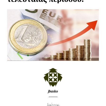
jbasko
Ιούνιος