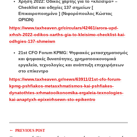
Χρήση 2022: Οδικός χάρτης για το «κλείσιμο» –
Checklist και οδηγίες 137 σημείων [
Επικαιροποιημένο ] (Νιφορόπουλος Κώστας
ΩΡΙΩΝ)
https://www.taxheaven.gr/circulars/42461/arora-upd-
xrhsh-2022-odikos-xarths-gia-to-kleisimo-checklist-kai-
odhgies-137-shmeiwn
21st CFO Forum KPMG: Ψηφιακός μετασχηματισμός
και ψηφιακές δυνατότητες, χρηματοοικονομικά
εργαλεία, τεχνολογίες και ανάπτυξη επιχειρήσεων
στο επίκεντρο
https://www.taxheaven.gr/news/63911/21st-cfo-forum-
kpmg-pshfiakos-metasxhmatismos-kai-pshfiakes-
dynatothtes-xrhmatooikonomika-ergaleia-texnologies-
kai-anaptyxh-epixeirhsewn-sto-epikentro
←
PREVIOUS POST