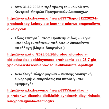
Από 31.12.2023 η πρόσβαση του κοινού στο
Κεντρικό Μητρώο Πραγματικών Δικαιούχων
https://www.taxheaven.gr/news/63973/apo-31122023-h-
prosbash-toy-koinoy-sto-kentriko-mhtrwo-pragmatikwn-
dikaioyxwn
Τέλος επιτηδεύματος: Προθεσμία έως 28/7 για
υποβολή ενστάσεων από όσους δικαιούνται
απαλλαγή (Μαρία Βουργάνα )
https://www.ot.gr/2023/06/26/forologia/forologia-
eidiseis/telos-epitideymatos-prothesmia-eos-28-7-gia-
ypovoli-enstaseon-apo-osous-dikaiountai-apallagi/
Ανταλλαγή πληροφοριών – Διεθνής Διοικητική
Συνδρομή: Διευκρινίσεις και υποδείγματα
εφαρμογής
https://www.taxheaven.gr/news/63955/antallagh-
plhroforiwn-dieonhs-dioikhtikh-syndromh-dieykriniseis-
kai-ypodeigmata-efarmoghs