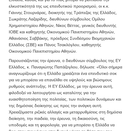
ελκυστικότητά της ως επενδυτικού προορισμού, οι κ.κ.
Γιάννης Στουρνάρας, διοικητής της Τράπεζας της Ελλάδος,
Σωκράτης Λαζαρίδης, διευθύνων σύμβουλος Ομίλου
Χρηματιστηρίου Αθηνών, Νίκος Βέττας, γενικός διευθυντής
ΙΟΒΕ και καθηγητής Οικονομικού Πανεπιστημίου Αθηνών,
Αθανάσιος Σαββάκης, πρόεδρος Συνδέσμου Βιομηχανιών
Ελλάδος (ΣΒΕ) και Πάνος Τσακλόγλου, καθηγητής
Οικονομικού Πανεπιστημίου Αθηνών.
Παρουσιάζοντας την έρευνα, ο διευθύνων σύμβουλος της ΕΥ
Ελλάδος, κ. Παναγιώτης Παπάζογλου, δήλωσε: «Όλοι σήμερα
αναγνωρίζουμε ότι η Ελλάδα χρειάζεται ένα επενδυτικό σοκ
για να μπορέσει να επανέλθει σε υψηλούς και βιώσιμους
ρυθμούς ανάπτυξης. Η ΕΥ Ελλάδος, με την έρευνα αυτή,
φιλοδοξεί να λειτουργήσει ως καταλύτης για την
ευαισθητοποίηση της πολιτείας, των πολιτικών δυνάμεων και
της δημόσιας διοίκησης ως προς την ανάγκη αυτή.
Χρειαζόμαστε ριζικές αλλαγές και μεταρρυθμίσεις στη δημόσια
διοίκηση, την παιδεία, την έρευνα, τη δικαιοσύνη, τις
υποδομές και τη φορολογία, για να μπορέσει η Ελλάδα να