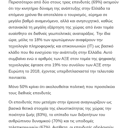
Περισσότεροι από δύο στους τρεις επενδυτές (69%) εκτιμούν
ότι την κινητήριο δύναμη της ανάπτυξης στην Ελλάδα τα
επόμενα χρόνια θα αποτελέσει ο τουρισμός, εύρημα σε
μεγάλο βαθμό αναμενόμενο, αλλά και ανησυχητικό, καθώς
αντανακλά τη μεγάλη εξάρτηση της χώρας από έναν τομέα
ευαίσθητο σε διεθνείς γεωπολιτικές αναταράξεις. Την ίδια
ώρα, μόλις το 18% των ερωτώμενων αναφέρουν την
τεχνολογία πληροφορικής και επικοινωνιών (ΙΤ) ως βασικό
κλάδο που θα ενισχύσει την ανάπτυξη στην Ελλάδα. Αυτό
συμβαίνει ενώ ο αριθμός των ΑΞΕ στον τομέα της ψηφιακής
τεχνολογίας έφτασε στο 19% του συνόλου των ΑΞΕ στην
Ευρώπη το 2018, έχοντας υπερδιπλασιαστεί την τελευταία
πενταετία.
Μόνο 50% κρίνει ότι ακολουθείται πολιτική που προσελκύει
τους διεθνείς επενδυτές
Οι επενδυτές που μετείχαν στην έρευνα αναγνωρίζουν ως
βασικά θετικά στοιχεία της ελκυστικότητας της χώρας την
ποιότητα ζωής (83%), το επίπεδο των δεξιοτήτων του
ανθρώπινου δυναμικού (70%) και τις υποδομές
τηλεπικοινωνιών (67%). Αντίθετα, οι επενδυτές αξιολογούν