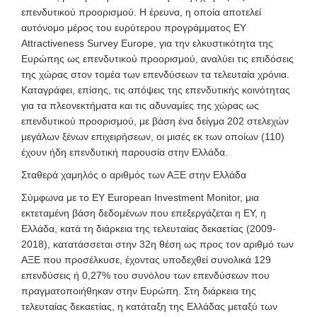
επενδυτικού προορισμού. Η έρευνα, η οποία αποτελεί
αυτόνομο μέρος του ευρύτερου προγράμματος EY
Attractiveness Survey Europe
, για την ελκυστικότητα της
Ευρώπης ως επενδυτικού προορισμού, αναλύει τις επιδόσεις
της χώρας στον τομέα των επενδύσεων τα τελευταία χρόνια.
Καταγράφει, επίσης, τις απόψεις της επενδυτικής κοινότητας
για τα πλεονεκτήματα και τις αδυναμίες της χώρας ως
επενδυτικού προορισμού, με βάση ένα δείγμα 202 στελεχών
μεγάλων ξένων επιχειρήσεων, οι μισές εκ των οποίων (110)
έχουν ήδη επενδυτική παρουσία στην Ελλάδα.
Σταθερά χαμηλός ο αριθμός των ΑΞΕ στην Ελλάδα
Σύμφωνα με το ΕΥ European Investment Monitor, μια
εκτεταμένη βάση δεδομένων που επεξεργάζεται η ΕΥ, η
Ελλάδα, κατά τη διάρκεια της τελευταίας δεκαετίας (2009-
2018), κατατάσσεται στην 32η θέση ως προς τον αριθμό των
ΑΞΕ που προσέλκυσε, έχοντας υποδεχθεί συνολικά 129
επενδύσεις ή 0,27% του συνόλου των επενδύσεων που
πραγματοποιήθηκαν στην Ευρώπη. Στη διάρκεια της
τελευταίας δεκαετίας, η κατάταξη της Ελλάδας μεταξύ των