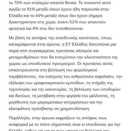
το 70% των στελεχών απαντά θετικά. Το ποσοστό αυτό
αγγίζει το 91% μεταξύ όσων έχουν ήδη παρουσία στην
Ελλάδα και το 44% μεταξύ όσων δεν έχουν σήμερα
δραστηριότητα στη χώρα, έναντι 51% που απαντούν
αρνητικά και 4% που δεν τοποθετούνται.
Με βάση τις απόψεις της επενδυτικής κοινότητας, όπως
καταγράφονται στην έρευνα, η ΕΥ Ελλάδος διατυπώνει μια
σειρά από συγκεκριμένες προτάσεις αλλαγών και
μεταρρυθμίσεων που θα ενισχύσουν την ελκυστικότητα της
χώρας ως επενδυτικού προορισμού. Οι προτάσεις αυτές
επικεντρώνονται στη βελτίωση του φορολογικού
περιβάλλοντος, την ενίσχυση του ανθρώπινου κεφαλαίου, την
εξάλειψη των γραφειοκρατικών εμποδίων, τη στήριξη της
τεχνολογίας και της καινοτομίας, τη βελτίωση των υποδομών
και δικτύων, τη μετάβαση στην εργασία του μέλλοντος, τη
μεγέθυνση των μικρομεσαίων επιχειρήσεων και την
εξασφάλιση πρόσβασης σε χρηματοδότηση.
Παράλληλα, στην έρευνα εκφράζουν τις απόψεις τους
αναφορικά με το πόσο σημαντικές είναι οι επενδύσεις για την
Ελλάδα, καθώς και για το πώς μπορεί να βελτιώσει την