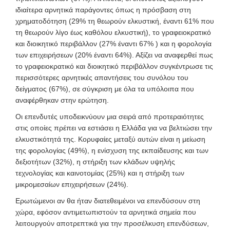
ιδιαίτερα αρνητικά παράγοντες όπως η πρόσβαση στη
χρηματοδότηση (29% τη θεωρούν ελκυστική, έναντι 61% που
τη θεωρούν λίγο έως καθόλου ελκυστική), το γραφειοκρατικό
και διοικητικό περιβάλλον (27% έναντι 67% ) και η φορολογία
των επιχειρήσεων (20% έναντι 64%). Αξίζει να αναφερθεί πως
το γραφειοκρατικό και διοικητικό περιβάλλον συγκέντρωσε τις
περισσότερες αρνητικές απαντήσεις του συνόλου του
δείγματος (67%), σε σύγκριση με όλα τα υπόλοιπα που
αναφέρθηκαν στην ερώτηση.
Οι επενδυτές υποδεικνύουν μια σειρά από προτεραιότητες
στις οποίες πρέπει να εστιάσει η Ελλάδα για να βελτιώσει την
ελκυστικότητά της. Κορυφαίες μεταξύ αυτών είναι η μείωση
της φορολογίας (49%), η ενίσχυση της εκπαίδευσης και των
δεξιοτήτων (32%), η στήριξη των κλάδων υψηλής
τεχνολογίας και καινοτομίας (25%) και η στήριξη των
μικρομεσαίων επιχειρήσεων (24%).
Ερωτώμενοι αν θα ήταν διατεθειμένοι να επενδύσουν στη
χώρα, εφόσον αντιμετωπιστούν τα αρνητικά σημεία που
λειτουργούν αποτρεπτικά για την προσέλκυση επενδύσεων,