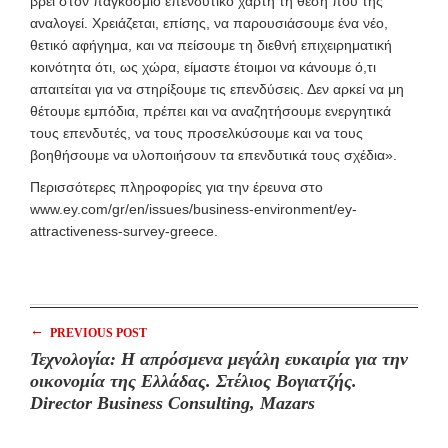
βρει στον παγκόσμιο επενδυτικό χάρτη τη θέση που της
αναλογεί. Χρειάζεται, επίσης, να παρουσιάσουμε ένα νέο,
θετικό αφήγημα, και να πείσουμε τη διεθνή επιχειρηματική
κοινότητα ότι, ως χώρα, είμαστε έτοιμοι να κάνουμε ό,τι
απαιτείται για να στηρίξουμε τις επενδύσεις. Δεν αρκεί να μη
θέτουμε εμπόδια, πρέπει και να αναζητήσουμε ενεργητικά
τους επενδυτές, να τους προσελκύσουμε και να τους
βοηθήσουμε να υλοποιήσουν τα επενδυτικά τους σχέδια».
Περισσότερες πληροφορίες για την έρευνα στο
www.ey.com/gr/en/issues/business-environment/ey-
attractiveness-survey-greece.
←
PREVIOUS POST
Τεχνολογία: Η απρόσμενα μεγάλη ευκαιρία για την
οικονομία της Ελλάδας. Στέλιος Βογιατζής.
Director Business Consulting, Mazars