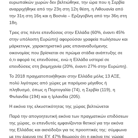
ευρωπαϊκών χωρών δεν βελτιώθηκε, την ώρα που η Σερβία
αναρριχήθηκε από την 23η στη 12η θέση, η Λιθουανία από
την 31η στη 16η και η Βοσνία – Ερζεγοβίνη από την 36η στη
18η.
Τρεις στις πέντε επενδύσεις στην Ελλάδα (60%, έναντι 45%
στην υπόλοιπη Ευρώπη) αφορούσαν γραφεία πωλήσεων και
μάρκετινγκ, χαρακτηριστικό μιας επαναναδυόμενης
οικονομίας που βρίσκεται σε πρώιμα στάδια ανάπτυξης σε
ό,τι αφορά τις επενδύσεις, ενώ η Ελλάδα υστερεί σε
επενδύσεις στη βιομηχανία (20%, έναντι 27% στην Ευρώπη).
Το 2018 πραγματοποιήθηκαν στην Ελλάδα μόλις 13 ΑΞΕ,
πολύ λιγότερες από χώρες με παρόμοιο μέγεθος ή
πληθυσμό, όπως η Πορτογαλία (74), η Σερβία (119), η
Φινλανδία (194) και η Ιρλανδία (205).
Η εικόνα της ελκυστικότητας της χώρας βελτιώνεται
Παρά την απογοητευτική εικόνα των πραγματικών επιδόσεων
της χώρας, οι επενδυτές εμφανίζονται θετικοί για την εικόνα
της Ελλάδας και αισιόδοξοι για τις προοπτικές της: σύμφωνα
με την έρευνα της ΕΥ, 47% θεωρούν ότι η εικόνα της χώρας