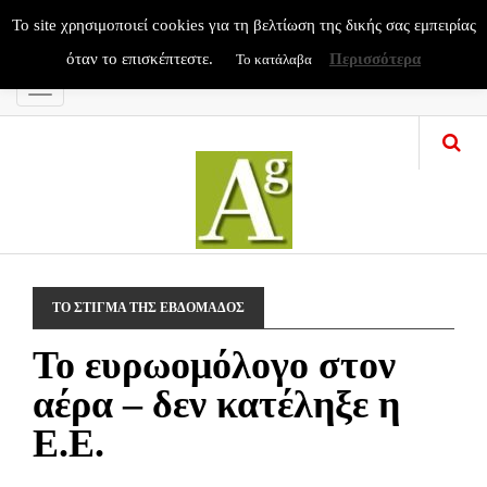
To site χρησιμοποιεί cookies για τη βελτίωση της δικής σας εμπειρίας
όταν το επισκέπτεστε.
Περισσότερα
Το κατάλαβα
Menu
ΤΟ ΣΤΙΓΜΑ ΤΗΣ ΕΒΔΟΜΑΔΟΣ
Το ευρωομόλογο στον
αέρα – δεν κατέληξε η
Ε.Ε.