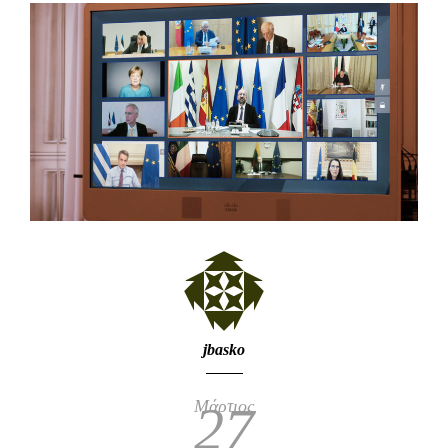
jbasko
Μάρτιος
27