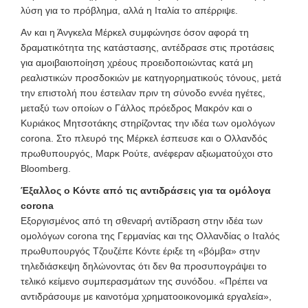
λύση για το πρόβλημα, αλλά η Ιταλία το απέρριψε.
Αν και η Άνγκελα Μέρκελ συμφώνησε όσον αφορά τη
δραματικότητα της κατάστασης, αντέδρασε στις προτάσεις
για αμοιβαιοποίηση χρέους προειδοποιώντας κατά μη
ρεαλιστικών προσδοκιών με κατηγορηματικούς τόνους, μετά
την επιστολή που έστειλαν πριν τη σύνοδο εννέα ηγέτες,
μεταξύ των οποίων ο Γάλλος πρόεδρος Μακρόν και ο
Κυριάκος Μητσοτάκης στηρίζοντας την ιδέα των ομολόγων
corona. Στο πλευρό της Μέρκελ έσπευσε και ο Ολλανδός
πρωθυπουργός, Μαρκ Ρούτε, ανέφεραν αξιωματούχοι στο
Bloomberg.
Έξαλλος
ο Κόντε από τις αντιδράσεις για τα ομόλογα
corona
Εξοργισμένος από τη σθεναρή αντίδραση στην ιδέα των
ομολόγων corona της Γερμανίας και της Ολλανδίας ο Ιταλός
πρωθυπουργός Τζουζέπε Κόντε έριξε τη «βόμβα» στην
τηλεδιάσκεψη δηλώνοντας ότι δεν θα προσυπογράψει το
τελικό κείμενο συμπερασμάτων της συνόδου. «Πρέπει να
αντιδράσουμε με καινοτόμα χρηματοοικονομικά εργαλεία»,