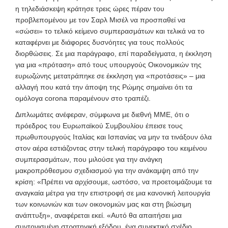
η τηλεδιάσκεψη κράτησε τρεις ώρες πέραν του
προβλεπομένου με τον Σαρλ Μισέλ να προσπαθεί να
«σώσει» το τελικό κείμενο συμπερασμάτων και τελικά να το
καταφέρνει με διάφορες δυσνόητες για τους πολλούς
διορθώσεις. Σε μια παράγραφο, επί παραδείγματα, η έκκληση
για μια «πρόταση» από τους υπουργούς Οικονομικών της
ευρωζώνης μετατράπηκε σε έκκληση για «προτάσεις» – μια
αλλαγή που κατά την άποψη της Ρώμης σημαίνει ότι τα
ομόλογα corona παραμένουν στο τραπέζι.
Διπλωμάτες ανέφεραν, σύμφωνα με διεθνή ΜΜΕ, ότι ο
πρόεδρος του Ευρωπαϊκού Συμβουλίου έπεισε τους
πρωθυπουργούς Ιταλίας και Ισπανίας να μην τα τινάξουν όλα
στον αέρα εστιάζοντας στην τελική παράγραφο του κειμένου
συμπερασμάτων, που μιλούσε για την ανάγκη
μακροπρόθεσμου σχεδιασμού για την ανάκαμψη από την
κρίση: «Πρέπει να αρχίσουμε, ωστόσο, να προετοιμάζουμε τα
αναγκαία μέτρα για την επιστροφή σε μια κανονική λειτουργία
των κοινωνιών και των οικονομιών μας και στη βιώσιμη
ανάπτυξη», αναφέρεται εκεί. «Αυτό θα απαιτήσει μια
συντονισμένη στρατηγική εξόδου, ένα συνεκτικό σχέδιο