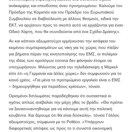
ανάκαμψης και επενδύσεις άνευ προηγουμένου. Καλούμε τον
Πρόεδρο της Κομισιόν και τον Πρόεδρο του Ευρωπαϊκού
Συμβουλίου σε διαβούλευση με άλλους θεσμούς, ειδικά την
ΕΚΤ, να αρχίσουν προς το σκοπό αυτό να εργάζονται για έναν
Οδικό Χάρτη, που θα συνοδεύεται από ένα Σχέδιο Δράσης».
Αν και κάποιοι αξιωματούχοι ερμήνευσαν την ασάφεια του
κειμένου συμπερασμάτων ως νίκη για τις χώρες που πίεζαν
για βήματα πέραν της κινητοποίησης του ΕΜΣ, οι πολέμιοι
της ιδέας των ομολόγων corona δεν φάνηκαν έτοιμοι να
υποχωρήσουν. Μιλώντας μετά την τηλεδιάσκεψη η Μέρκελ
είπε ότι «η Γερμανία και άλλες χώρες» δεν συμφωνούν για το
κοινό χρέος. «Για μένα το προτιμώμενο εργαλείο είναι ο ΕΜΣ
– δημιουργήθηκε για περιόδους κρίσεων», τόνισε.
Ορισμένοι διπλωμάτες παραδέχθηκαν ότι ουσιαστικά οι
ηγέτες απλώς ανέβαλαν την μάχη χθες το βράδυ. «Θα πρέπει
να ξανασυναντηθούμε για να κάνουμε αυτή την πολιτική
κουβέντα. Και ξέρουμε ότι θα είναι δύσκολη», τόνισε Γάλλος
αξιωματούχος, σύμφωνα με το Politico. «Υπάρχουν
διαφορετικές απόψεις ως προς το τι συνιστά οικονομική