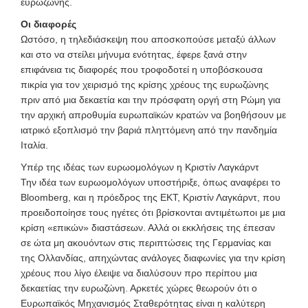
ευρωζώνης.
Οι διαφορές
Ωστόσο, η τηλεδιάσκεψη που αποσκοπούσε μεταξύ άλλων
και στο να στείλει μήνυμα ενότητας, έφερε ξανά στην
επιφάνεια τις διαφορές που τροφοδοτεί η υποβόσκουσα
πικρία για τον χειρισμό της κρίσης χρέους της ευρωζώνης
πριν από μια δεκαετία και την πρόσφατη οργή στη Ρώμη για
την αρχική απροθυμία ευρωπαϊκών κρατών να βοηθήσουν με
ιατρικό εξοπλισμό την βαριά πληττόμενη από την πανδημία
Ιταλία.
Υπέρ της ιδέας των ευρωομολόγων η Κριστίν Λαγκάρντ
Την ιδέα των ευρωομολόγων υποστήριξε, όπως αναφέρει το
Bloomberg, και η πρόεδρος της ΕΚΤ, Κριστίν Λαγκάρντ, που
προειδοποίησε τους ηγέτες ότι βρίσκονται αντιμέτωποι με μια
κρίση «επικών» διαστάσεων. Αλλά οι εκκλήσεις της έπεσαν
σε ώτα μη ακουόντων στις περιπτώσεις της Γερμανίας και
της Ολλανδίας, απηχώντας ανάλογες διαφωνίες για την κρίση
χρέους που λίγο έλειψε να διαλύσουν προ περίπου μια
δεκαετίας την ευρωζώνη. Αρκετές χώρες θεωρούν ότι ο
Ευρωπαϊκός Μηχανισμός Σταθερότητας είναι η καλύτερη