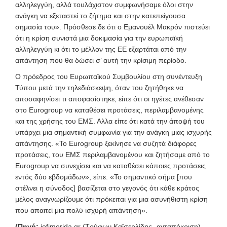
αλληλεγγύη, αλλά τουλάχιστον συμφωνήσαμε όλοι στην
ανάγκη να εξεταστεί το ζήτημα και στην κατεπείγουσα
σημασία του». Πρόσθεσε δε ότι ο Εμανουέλ Μακρόν πιστεύει
ότι η κρίση συνιστά μια δοκιμασία για την ευρωπαϊκή
αλληλεγγύη κι ότι το μέλλον της ΕΕ εξαρτάται από την
απάντηση που θα δώσει σ’ αυτή την κρίσιμη περίοδο.
Ο πρόεδρος του Ευρωπαϊκού Συμβουλίου στη συνέντευξη
Τύπου μετά την τηλεδιάσκεψη, όταν του ζητήθηκε να
αποσαφηνίσει τι αποφασίστηκε, είπε ότι οι ηγέτες ανέθεσαν
στο Eurogroup να καταθέσει προτάσεις, περιλαμβανομένης
και της χρήσης του ΕΜΣ. Αλλα είπε ότι κατά την άποψή του
υπάρχει μια σημαντική συμφωνία για την ανάγκη μιας ισχυρής
απάντησης. «Το Eurogroup ξεκίνησε να συζητά διάφορες
προτάσεις, του ΕΜΣ περιλαμβανομένου και ζητήσαμε από το
Eurogroup να συνεχίσει και να καταθέσει κάποιες προτάσεις
εντός δύο εβδομάδων», είπε. «Το σημαντικό σήμα [που
στέλνει η σύνοδος] βασίζεται στο γεγονός ότι κάθε κράτος
μέλος αναγνωρίζουμε ότι πρόκειται για μια ασυνήθιστη κρίση
που απαιτεί μια πολύ ισχυρή απάντηση».
(Πηγή:
iefimerida.gr (Τρύφων Καϊσερλίδης- ανταπόκριση)