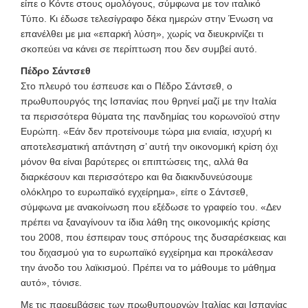
είπε ο Κόντε στους ομολόγους, σύμφωνα με τον ιταλικό
Τύπο. Κι έδωσε τελεσίγραφο δέκα ημερών στην Ένωση να
επανέλθει με μια «επαρκή λύση», χωρίς να διευκρινίζει τι
σκοπεύει να κάνει σε περίπτωση που δεν συμβεί αυτό.
Πέδρο Σάντσεθ
Στο πλευρό του έσπευσε και ο Πέδρο Σάντσεθ, ο
πρωθυπουργός της Ισπανίας που θρηνεί μαζί με την Ιταλία
τα περισσότερα θύματα της πανδημίας του κορωνοϊού στην
Ευρώπη. «Εάν δεν προτείνουμε τώρα μια ενιαία, ισχυρή κι
αποτελεσματική απάντηση σ’ αυτή την οικονομική κρίση όχι
μόνον θα είναι βαρύτερες οι επιπτώσεις της, αλλά θα
διαρκέσουν και περισσότερο και θα διακινδυνεύσουμε
ολόκληρο το ευρωπαϊκό εγχείρημα», είπε ο Σάντσεθ,
σύμφωνα με ανακοίνωση που εξέδωσε το γραφείο του. «Δεν
πρέπει να ξαναγίνουν τα ίδια λάθη της οικονομικής κρίσης
του 2008, που έσπειραν τους σπόρους της δυσαρέσκειας και
του διχασμού για το ευρωπαϊκό εγχείρημα και προκάλεσαν
την άνοδο του λαϊκισμού. Πρέπει να το μάθουμε το μάθημα
αυτό», τόνισε.
Με τις παρεμβάσεις των πρωθυπουργών Ιταλίας και Ισπανίας