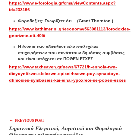
https://www.e-forologia.gr/cms/viewContents.aspx?
id=233196
Φοροδοξίες: Γνωρίζετε ότι… (Grant Thornton )
https://www.kathimerini.gr/economy/563081113/forodoxies-
gnorizete-oti-405/
Η έννοια των «διευθυντικών στελεχών»
επιχειρήσεων που συνάπτουν δημόσιες συμβάσεις
και είναι υπόχρεοι σε ΠΟΘΕΝ ΕΣΧΕΣ
https://www.taxheaven.gr/news/67721/h-ennoia-twn-
dieyoyntikwn-stelexwn-epixeirhsewn-poy-synaptoyn-
dhmosies-symbaseis-kai-einai-ypoxreoi-se-pooen-esxes
←
PREVIOUS POST
Σημαντικά Ελεγκτικά, Λογιστικά και Φορολογικά
Θέματα της τελευταίας περιόδου.