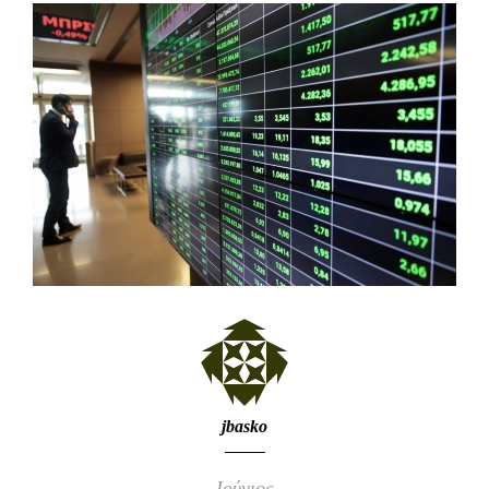
jbasko
Ιούνιος