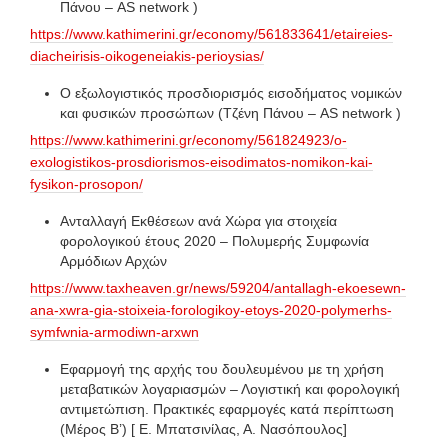
Πάνου – AS network )
https://www.kathimerini.gr/economy/561833641/etaireies-
diacheirisis-oikogeneiakis-perioysias/
Ο εξωλογιστικός προσδιορισμός εισοδήματος νομικών
και φυσικών προσώπων (Τζένη Πάνου – AS network )
https://www.kathimerini.gr/economy/561824923/o-
exologistikos-prosdiorismos-eisodimatos-nomikon-kai-
fysikon-prosopon/
Ανταλλαγή Εκθέσεων ανά Χώρα για στοιχεία
φορολογικού έτους 2020 – Πολυμερής Συμφωνία
Αρμόδιων Αρχών
https://www.taxheaven.gr/news/59204/antallagh-ekoesewn-
ana-xwra-gia-stoixeia-forologikoy-etoys-2020-polymerhs-
symfwnia-armodiwn-arxwn
Εφαρμογή της αρχής του δουλευμένου με τη χρήση
μεταβατικών λογαριασμών – Λογιστική και φορολογική
αντιμετώπιση. Πρακτικές εφαρμογές κατά περίπτωση
(Μέρος B’) [ Ε. Μπατσινίλας, Α. Νασόπουλος]