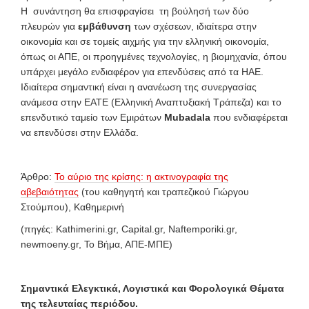
Η συνάντηση θα επισφραγίσει τη βούλησή των δύο
πλευρών για
εμβάθυνση
των σχέσεων, ιδιαίτερα στην
οικονομία και σε τομείς αιχμής για την ελληνική οικονομία,
όπως οι ΑΠΕ, οι προηγμένες τεχνολογίες, η βιομηχανία, όπου
υπάρχει μεγάλο ενδιαφέρον για επενδύσεις από τα ΗΑΕ.
Ιδιαίτερα σημαντική είναι η ανανέωση της συνεργασίας
ανάμεσα στην ΕΑΤΕ (Ελληνική Αναπτυξιακή Τράπεζα) και το
επενδυτικό ταμείο των Εμιράτων
Mubadala
που ενδιαφέρεται
να επενδύσει στην Ελλάδα.
Άρθρο:
Το αύριο της κρίσης: η ακτινογραφία της
αβεβαιότητας
(του καθηγητή και τραπεζικού Γιώργου
Στούμπου), Καθημερινή
(πηγές: Kathimerini.gr, Capital.gr, Naftemporiki.gr,
newmoeny.gr, To Βήμα, ΑΠΕ-ΜΠΕ)
Σημαντικά Ελεγκτικά, Λογιστικά και Φορολογικά Θέματα
της τελευταίας περιόδου.