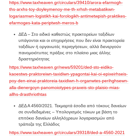
https://www.taxheaven.gr/circulars/39410/arora-efarmogh-
ths-arxhs-toy-doyleymenoy-me-th-xrhsh-metabatikwn-
logariasmwn-logistikh-kai-forologikh-antimetwpish-praktikes-
efarmoges-kata-periptwsh-meros-b
ΔΕΔ – Στο ειδικό καθεστώς πρακτορείων ταξιδίων
υπάγονται και οι επιχειρήσεις που δεν είναι πρακτορεία
ταξιδίων ή οργανωτές περιηγήσεων, αλλά διενεργούν
πανομοιότυπες πράξεις στο πλαίσιο μιας άλλης
δραστηριότητας
https://www.taxheaven.gr/news/59201/ded-sto-eidiko-
kaoestws-praktoreiwn-taxidiwn-ypagontai-kai-oi-epixeirhseis-
poy-den-einai-praktoreia-taxidiwn-h-organwtes-perihghsewn-
alla-dienergoyn-panomoiotypes-praxeis-sto-plaisio-mias-
allhs-drasthriothtas
ΔΕΔ Α 4560/2021. Τεκμαρτά έσοδα από τόκους δανείων
σε συνδεδεμένες – Υπολογισμός τόκων με βάση το
επιτόκιο δανείων αλληλόχρεων λογαριασμών από
τράπεζα της Ελλάδος
https://www.taxheaven.gr/circulars/39318/ded-a-4560-2021