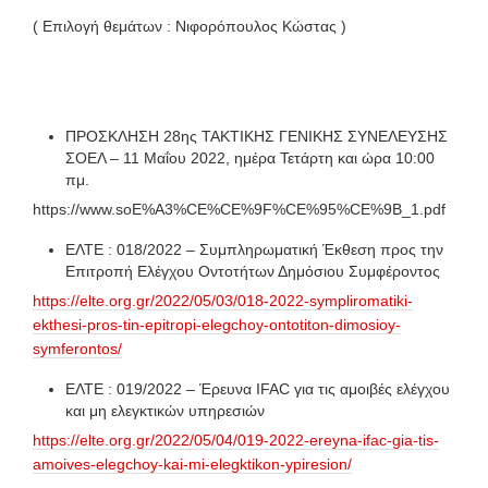
( Επιλογή θεμάτων : Νιφορόπουλος Κώστας )
ΠΡΟΣΚΛΗΣΗ 28ης ΤΑΚΤΙΚΗΣ ΓΕΝΙΚΗΣ ΣΥΝΕΛΕΥΣΗΣ
ΣΟΕΛ – 11 Μαΐου 2022, ημέρα Τετάρτη και ώρα 10:00
πμ.
https://www.soE%A3%CE%CE%9F%CE%95%CE%9B_1.pdf
ΕΛΤΕ : 018/2022 – Συμπληρωματική Έκθεση προς την
Επιτροπή Ελέγχου Οντοτήτων Δημόσιου Συμφέροντος
https://elte.org.gr/2022/05/03/018-2022-sympliromatiki-
ekthesi-pros-tin-epitropi-elegchoy-ontotiton-dimosioy-
symferontos/
ΕΛΤΕ : 019/2022 – Έρευνα IFAC για τις αμοιβές ελέγχου
και μη ελεγκτικών υπηρεσιών
https://elte.org.gr/2022/05/04/019-2022-ereyna-ifac-gia-tis-
amoives-elegchoy-kai-mi-elegktikon-ypiresion/