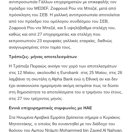
αντιπροσωπεία Γάλλων επιχειρηματιών με επικεφαλής τον
πρόεδρο του MEDEF, Ζοφρουά Ρου ντε Μπεζιέ, μετά από
πρόσκληση του ΣΕΒ. Η γαλλική αντιπροσωπεία αποτελείται
από τον πρόεδρο του ομόλογου συνδέσμου του ΣΕΒ,
Ζοφρουά Ρου ντε Μπεζιέ, και 5 υψηλόβαθμα στελέχη του,
καθώς και από 27 επιχειρηματίες και στελέχη που
εκπροσωπούν 23 κορυφαίες γαλλικές εταιρείες, διεθνώς
αναγνωρισμένες στον τομέα τους.
Τράπεζες- μήνας αποτελεσμάτων
Η Τράπεζα Πειραιώς ανοίγει τον χορό των αποτελεσμάτων
στις 12 Μαίου, ακολουθεί η Eurobank στις 25 Μαίου, στις 26
λαμβάνει τη σκυτάλη η Αlpha Bank ενώ η Εθνική αν και δεν
έχει ανακοινώσει ημερομηνία ακόμη εκτιμάται πως τα δώσει
στη δημοσιότητα τα αποτελέσματα του α τριμήνου του έτους,
στις 27 του τρέχοντος μηνός.
Εννιά επιχειρηματικές συμφωνίες με ΗΑΕ
Στα Ηνωμένα Αραβικά Εμιράτα βρίσκεται σήμερα ο Κυριάκος
Μητσοτάκης, ο οποίος θα συναντηθεί με τον διάδοχο του
θρόνου του Αμπου Ντάμπι Mohammed bin Zayed Al Nahyan.