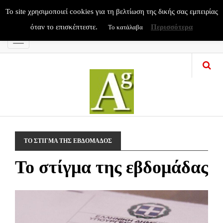
To site χρησιμοποιεί cookies για τη βελτίωση της δικής σας εμπειρίας
όταν το επισκέπτεστε.
Περισσότερα
Το κατάλαβα
Menu
ΤΟ ΣΤΙΓΜΑ ΤΗΣ ΕΒΔΟΜΑΔΟΣ
Το στίγμα της εβδομάδας