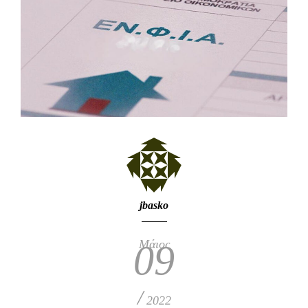
jbasko
Μάιος
09
/
2022