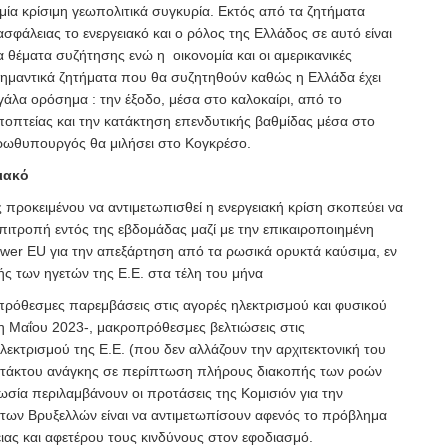
μία κρίσιμη γεωπολιτικά συγκυρία. Εκτός από τα ζητήματα
ασφάλειας το ενεργειακό και ο ρόλος της Ελλάδος σε αυτό είναι
 θέματα συζήτησης ενώ η οικονομία και οι αμερικανικές
 σημαντικά ζητήματα που θα συζητηθούν καθώς η Ελλάδα έχει
γάλα ορόσημα : την έξοδο, μέσα στο καλοκαίρι, από το
ποπτείας και την κατάκτηση επενδυτικής βαθμίδας μέσα στο
ρωθυπουργός θα μιλήσει στο Κογκρέσο.
ειακό
ς προκειμένου να αντιμετωπισθεί η ενεργειακή κρίση σκοπεύει να
πιτροπή εντός της εβδομάδας μαζί με την επικαιροποιημένη
wer EU για την απεξάρτηση από τα ρωσικά ορυκτά καύσιμα, εν
ς των ηγετών της Ε.Ε. στα τέλη του μήνα
πρόθεσμες παρεμβάσεις στις αγορές ηλεκτρισμού και φυσικού
1η Μαΐου 2023-, μακροπρόθεσμες βελτιώσεις στις
εκτρισμού της Ε.Ε. (που δεν αλλάζουν την αρχιτεκτονική του
εκτάκτου ανάγκης σε περίπτωση πλήρους διακοπής των ροών
ωσία περιλαμβάνουν οι προτάσεις της Κομισιόν για την
ς των Βρυξελλών είναι να αντιμετωπίσουν αφενός το πρόβλημα
ιας και αφετέρου τους κινδύνους στον εφοδιασμό.