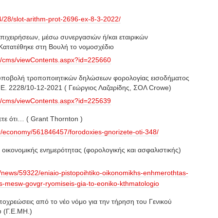
04/28/slot-arithm-prot-2696-ex-8-3-2022/
πιχειρήσεων, μέσω συνεργασιών ή/και εταιρικών
Κατατέθηκε στη Βουλή το νομοσχέδιο
gr/cms/viewContents.aspx?id=225660
υποβολή τροποποιητικών δηλώσεων φορολογίας εισοδήµατος
 Ε. 2228/10-12-2021 ( Γεώργιος Λαζαρίδης, ΣΟΛ Crowe)
gr/cms/viewContents.aspx?id=225639
τε ότι… ( Grant Thornton )
gr/economy/561846457/forodoxies-gnorizete-oti-348/
ό οικονομικής ενημερότητας (φορολογικής και ασφαλιστικής)
/news/59322/eniaio-pistopoihtiko-oikonomikhs-enhmerothtas-
khs-mesw-govgr-ryomiseis-gia-to-eoniko-kthmatologio
Υποχρεώσεις από το νέο νόμο για την τήρηση του Γενικού
 (Γ.Ε.ΜΗ.)