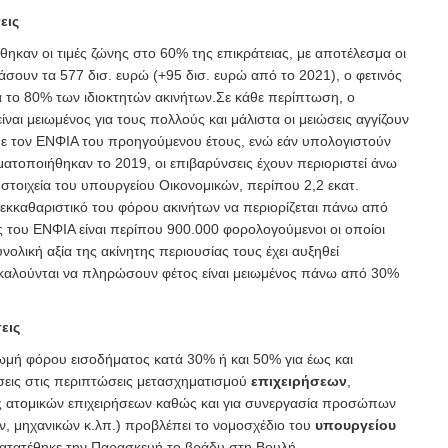
εις
θηκαν οι τιμές ζώνης στο 60% της επικράτειας, με αποτέλεσμα οι
άσουν τα 577 δισ. ευρώ (+95 δισ. ευρώ από το 2021), ο φετινός
α το 80% των ιδιοκτητών ακινήτων.Σε κάθε περίπτωση, ο
ναι μειωμένος για τους πολλούς και μάλιστα οι μειώσεις αγγίζουν
με τον ΕΝΦΙΑ του προηγούμενου έτους, ενώ εάν υπολογιστούν
ματοποιήθηκαν το 2019, οι επιβαρύνσεις έχουν περιοριστεί άνω
στοιχεία του υπουργείου Οικονομικών, περίπου 2,2 εκατ.
 εκκαθαριστικό του φόρου ακινήτων να περιορίζεται πάνω από
 του ΕΝΦΙΑ είναι περίπου 900.000 φορολογούμενοι οι οποίοι
νολική αξία της ακίνητης περιουσίας τους έχει αυξηθεί
καλούνται να πληρώσουν φέτος είναι μειωμένος πάνω από 30%
εις
μή φόρου εισοδήματος κατά 30% ή και 50% για έως και
εις στις περιπτώσεις μετασχηματισμού
επιχειρήσεων
,
 ατομικών επιχειρήσεων καθώς και για συνεργασία προσώπων
ν, μηχανικών κ.λπ.) προβλέπει το νομοσχέδιο του
υπουργείου
ατατέθηκε την Παρασκευή το βράδυ στη Βουλή.