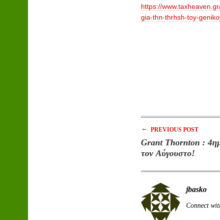
https://www.taxheaven.g
gia-thn-thrhsh-toy-geni
←
PREVIOUS POST
Grant Thornton : 4η
τον Αύγουστο!
jbasko
Connect wit