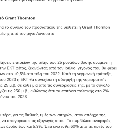
από
Grant
Thornton
για το σύνολο του προσωπικού της υιοθετεί η Grant Thornton
ομένης από τον μήνα Αύγουστο
υξήσεις επιτοκίων της τάξης των 25 μονάδων βάσης αναμένει η
ην ΕΚΤ φέτος, ξεκινώντας από τον Ιούλιο, γεγονός που θα φέρει
εων στο +0,5% στα τέλη του 2022. Κατά τη γερμανική τράπεζα,
του 2023 η ΕΚΤ θα συνεχίσει τη σύσφιγξη της νομισματικής
ις 25 μ.β. σε κάθε μία από τις συνεδριάσεις της, με το σύνολο
ζει τις 250 μ.β., ωθώντας έτσι τα επιτόκια πολιτικής στο 2%
μήνου του 2023.
τέρα, για τις διεθνείς τιμές των σιτηρών, στον απόηχο της
 να απαγορεύσει τις εξαγωγές σίτου. Το συμβόλαιο αναφοράς
αψε άνοδο έως και 5,9%. Έχει ενισχυθεί 60% από τις αρχές του