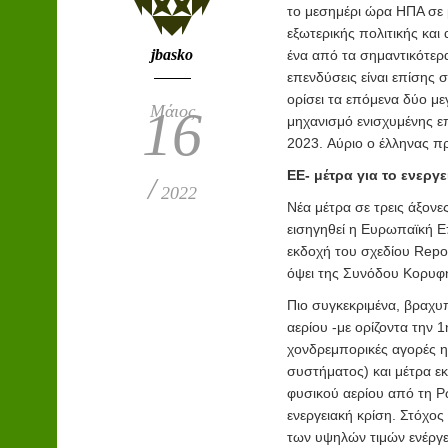
το μεσημέρι ώρα ΗΠΑ σε 
εξωτερικής πολιτικής και 
jbasko
ένα από τα σημαντικότερα
επενδύσεις είναι επίσης
ορίσει τα επόμενα δύο με
Μάιος
16
μηχανισμό ενισχυμένης ε
2023. Αύριο ο έλληνας π
ΕΕ- μέτρα για το ενεργ
/
2022
Νέα μέτρα σε τρεις άξονε
εισηγηθεί η Ευρωπαϊκή Ε
εκδοχή του σχεδίου Repo
όψει της Συνόδου Κορυφή
Πιο συγκεκριμένα, βραχυ
αερίου -με ορίζοντα την 
χονδρεμπορικές αγορές ηλ
συστήματος) και μέτρα 
φυσικού αερίου από τη Ρ
ενεργειακή κρίση. Στόχο
των υψηλών τιμών ενέργε