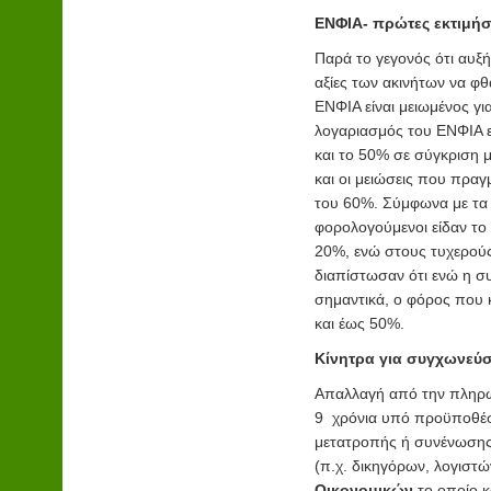
ΕΝΦΙΑ- πρώτες εκτιμήσ
Παρά το γεγονός ότι αυξή
αξίες των ακινήτων να φθ
ΕΝΦΙΑ είναι μειωμένος γι
λογαριασμός του ΕΝΦΙΑ εί
και το 50% σε σύγκριση 
και οι μειώσεις που πραγ
του 60%. Σύμφωνα με τα 
φορολογούμενοι είδαν το
20%, ενώ στους τυχερούς
διαπίστωσαν ότι ενώ η συ
σημαντικά, ο φόρος που 
και έως 50%.
Κίνητρα για συγχωνεύσ
Απαλλαγή από την πληρω
9 χρόνια υπό προϋποθέσ
μετατροπής ή συνένωσης
(π.χ. δικηγόρων, λογιστώ
Οικονομικών
το οποίο κ