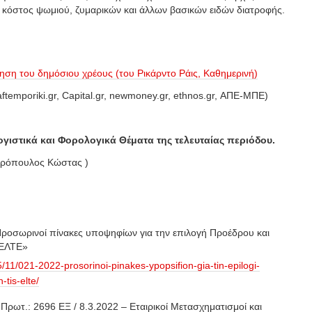
 κόστος ψωμιού, ζυμαρικών και άλλων βασικών ειδών διατροφής.
ση του δημόσιου χρέους (του Ρικάρντο Ράις, Καθημερινή)
aftemporiki.gr, Capital.gr, newmoney.gr, ethnos.gr, ΑΠΕ-ΜΠΕ)
ογιστικά και Φορολογικά Θέματα της τελευταίας περιόδου.
φορόπουλος Κώστας )
Προσωρινοί πίνακες υποψηφίων για την επιλογή Προέδρου και
«ΕΛΤΕ»
05/11/021-2022-prosorinoi-pinakes-ypopsifion-gia-tin-epilogi-
-tis-elte/
Πρωτ.: 2696 ΕΞ / 8.3.2022 – Εταιρικοί Μετασχηματισμοί και