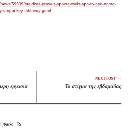
r/news/59309/etairikes-praxeis-ypoxrewseis-apo-to-neo-nomo-
koy-emporikoy-mhtrwoy-gemh
→
NEXT POST
μερη εργασία
Το στίγμα της εβδομάδας
h jbasko