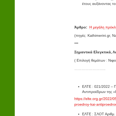
έτους αυξάνοντας το
Άρθρο:
Η μεγάλη πρόκλη
(πηγές: Kathimerini.gr, N
***
Σημαντικά Ελεγκτικά, Λ
( Επιλογή θεμάτων : Νι
……………………..
ΕΛΤΕ : 021/2022 – 
Αντιπροέδρων της 
https://elte.org.gr/2022/
proedroy-kai-antiproedron
ΕΛΤΕ : ΣΛΟΤ Αριθμ. 