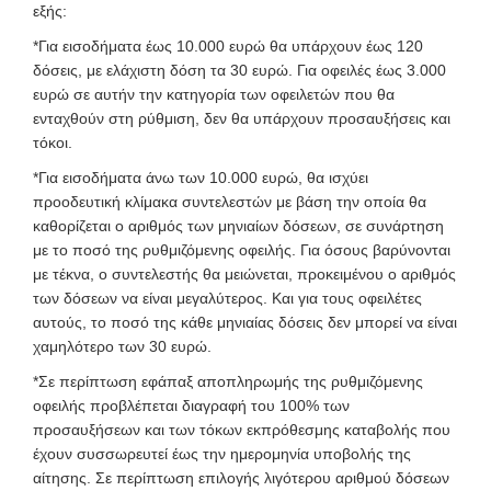
εξής:
*Για εισοδήματα έως 10.000 ευρώ θα υπάρχουν έως 120
δόσεις, με ελάχιστη δόση τα 30 ευρώ. Για οφειλές έως 3.000
ευρώ σε αυτήν την κατηγορία των οφειλετών που θα
ενταχθούν στη ρύθμιση, δεν θα υπάρχουν προσαυξήσεις και
τόκοι.
*Για εισοδήματα άνω των 10.000 ευρώ, θα ισχύει
προοδευτική κλίμακα συντελεστών με βάση την οποία θα
καθορίζεται ο αριθμός των μηνιαίων δόσεων, σε συνάρτηση
με το ποσό της ρυθμιζόμενης οφειλής. Για όσους βαρύνονται
με τέκνα, ο συντελεστής θα μειώνεται, προκειμένου ο αριθμός
των δόσεων να είναι μεγαλύτερος. Και για τους οφειλέτες
αυτούς, το ποσό της κάθε μηνιαίας δόσεις δεν μπορεί να είναι
χαμηλότερο των 30 ευρώ.
*Σε περίπτωση εφάπαξ αποπληρωμής της ρυθμιζόμενης
οφειλής προβλέπεται διαγραφή του 100% των
προσαυξήσεων και των τόκων εκπρόθεσμης καταβολής που
έχουν συσσωρευτεί έως την ημερομηνία υποβολής της
αίτησης. Σε περίπτωση επιλογής λιγότερου αριθμού δόσεων