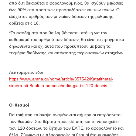
από ό,τι δικαιούται ο φορολογούμενος, θα ισχύουν μειώσεις
έως 90% στα ποσά των προσαυξήσεων και των τόκων. Ο
ελάχιστος αριθμός των μηνιαίων δόσεων της ρύθμισης
ορίζεται στις 18.
*Τα εισοδήματα που θα λαμβάνονται υπόψη για τον
καθορισμό του αριθμού των δόσεων, θα είναι τα πραγματικά
δηλωθέντα και όχι αυτά που προκύπτουν με βάση τα
τεκμήρια διαβίωσης και απόκτησης περιουσιακών στοιχείων.
Λεπτομέρειες εδώ
https://www.amna.gr/home/article/357542/Katatithetai-
simera-sti-Bouli-to-nomoschedio-gia-tis-120-doseis
Οι θεσμοί
Για τριήμερη επίσκεψη αναμένονται σήμερα οι εκπρόσωποι
των θεσμών. Στα θέματα προς εξέταση και το νομοσχέδιο
των 120 δόσεων, το ζήτημα των ΕΛΠΕ, το αφορολόγητο και
άλλα. Σύμφωνα με πληροφορίες οι θεσμοί έχουν εκφράσει