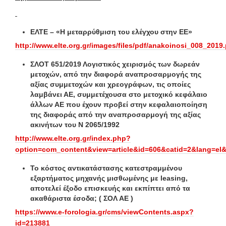
ΕΛΤΕ – «Η μεταρρύθμιση του ελέγχου στην ΕΕ»
http://www.elte.org.gr/images/files/pdf/anakoinosi_008_2019
ΣΛΟΤ 651/2019 Λογιστικός χειρισμός των δωρεάν
μετοχών, από την διαφορά αναπροσαρμογής της
αξίας συμμετοχών και χρεογράφων, τις οποίες
λαμβάνει ΑΕ, συμμετέχουσα στο μετοχικό κεφάλαιο
άλλων ΑΕ που έχουν προβεί στην κεφαλαιοποίηση
της διαφοράς από την αναπροσαρμογή της αξίας
ακινήτων του Ν 2065/1992
http://www.elte.org.gr/index.php?
option=com_content&view=article&id=606&catid=2&lang=el&
Το κόστος αντικατάστασης κατεστραμμένου
εξαρτήματος μηχανής μισθωμένης με leasing,
αποτελεί έξοδο επισκευής και εκπίπτει από τα
ακαθάριστα έσοδα;
( ΣΟΛ ΑΕ )
https://www.e-forologia.gr/cms/viewContents.aspx?
id=213881