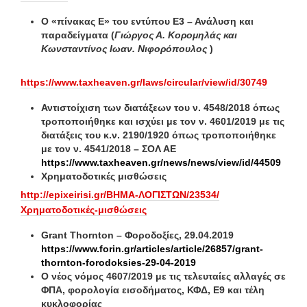
Ο «πίνακας Ε» του εντύπου Ε3 – Ανάλυση και
παραδείγματα (
Γιώργος Α. Κορομηλάς και
Κωνσταντίνος Ιωαν. Νιφορόπουλος
)
https://www.taxheaven.gr/laws/circular/view/id/30749
Αντιστοίχιση των διατάξεων του ν. 4548/2018 όπως
τροποποιήθηκε και ισχύει με τον ν. 4601/2019 με τις
διατάξεις του κ.ν. 2190/1920 όπως τροποποιήθηκε
με τον ν. 4541/2018 – ΣΟΛ ΑΕ
https://www.taxheaven.gr/news/news/view/id/44509
Χρηματοδοτικές μισθώσεις
http://epixeirisi.gr/ΒΗΜΑ-ΛΟΓΙΣΤΩΝ/23534/
Χρηματοδοτικές-μισθώσεις
Grant Thornton
–
Φοροδοξίες
, 29.04.2019
https://www.forin.gr/articles/article/26857/grant-
thornton-forodoksies-29-04-2019
Ο νέος νόμος 4607/2019 με τις τελευταίες αλλαγές σε
ΦΠΑ, φορολογία εισοδήματος, ΚΦΔ, Ε9 και τέλη
κυκλοφορίας