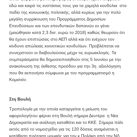
εδώ και καιρό τις ενστάσεις τους για τα χαμηλά κονδύλια στο
πεδίο της κοινωνικής πολιτικής, αλλά κυρίως για την πολύ
μεγάλη συρρίκνωση του Προγράμματος Δημοσίων
Επενδύσεων και των επενδυτικών δαπανών εν γένει
(μειώθηκαν κατά 2,3 δισ. ευρώ το 2018) καθώς θεωρούν ότι
θα έχουν επιπτώσεις στο ΑΕΠ αλλά και ότι ενέχουν τον
κίνδυνο απώλειας κοινοτικών κονδυλίων. Προβλέπεται να
συνεχιστούν οι διαβουλεύσεις μέχρι τις ευρωεκλογές. Τα
συμπεράσματα θα δημοσιοποιηθούν στις 5 Ιουνίου με την
ανακοίνωση της έκθεσης προόδου για την 3η αξιολόγηση
που θα εκπονήσει σύμφωνα με τον προγραμματισμό η
Κομισιόν.
Στη Βουλή
Τροπολογία με την οποία καταργείται η μείωση του
αφορολογήτου φέρνει στη Βουλή σήμερα Δευτέρα η Νέα
Δημοκρατία και ανάλογη καταθέτει και το ΚΚΕ. Σήμερα πάλι
εκτός από το νομοσχέδιο για τις 120 δόσεις αναμένεται η
κατάθεση πρόταση μομφής για τον κ.Πολάκη από την ΝΔ .