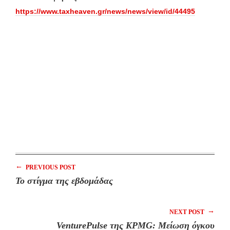
https://www.taxheaven.gr/news/news/view/id/44495
←
PREVIOUS POST
Το στίγμα της εβδομάδας
→
NEXT POST
VenturePulse της KPMG: Μείωση όγκου