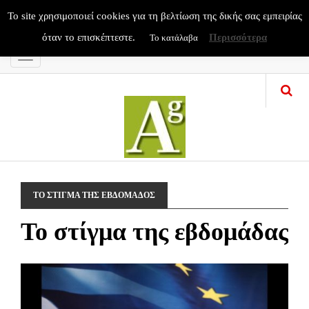
To site χρησιμοποιεί cookies για τη βελτίωση της δικής σας εμπειρίας
όταν το επισκέπτεστε.
Περισσότερα
Το κατάλαβα
Menu
ΤΟ ΣΤΙΓΜΑ ΤΗΣ ΕΒΔΟΜΑΔΟΣ
Το στίγμα της εβδομάδας