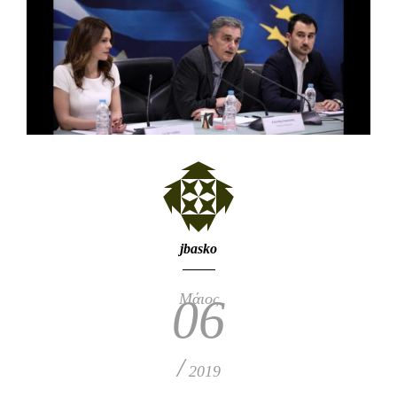
jbasko
Μάιος
06
/
2019