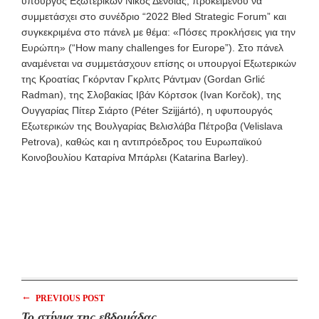
υπουργός Εξωτερικών Νίκος Δένδιας, προκειμένου να
συμμετάσχει στο συνέδριο “2022 Bled Strategic Forum” και
συγκεκριμένα στο πάνελ με θέμα: «Πόσες προκλήσεις για την
Ευρώπη» (“How many challenges for Europe”). Στο πάνελ
αναμένεται να συμμετάσχουν επίσης οι υπουργοί Εξωτερικών
της Κροατίας Γκόρνταν Γκρλιτς Ράντμαν (Gordan Grlić
Radman), της Σλοβακίας Ιβάν Κόρτσοκ (Ivan Korčok), της
Ουγγαρίας Πίτερ Σιάρτο (Péter Szijjártó), η υφυπουργός
Εξωτερικών της Βουλγαρίας Βελισλάβα Πέτροβα (Velislava
Petrova), καθώς και η αντιπρόεδρος του Ευρωπαϊκού
Κοινοβουλίου Καταρίνα Μπάρλει (Katarina Barley).
←
PREVIOUS POST
Το στίγμα της εβδομάδας