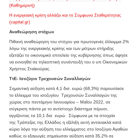
(Καθημερινή)
Η ενεργειακή κρίση αλλάζει και το Σύμφωνο Σταθερότητας
(capital.gr)
Αναθεώρηση στόχων
Πιθανή αναθεώρηση του στόχου για πρωτογενές έλλειμμα 2%
λόγω της ενεργειακής κρίσης και των μέτρων στήριξης
εξετάζει το οικονομικό επιτελείο της κυβέρνησης όπως άφησε
να εννοηθεί σε τηλεοπτική συνέντευξή του ο υπ.Οικονομικών
Χρήστος Σταϊκούρας.
ΤτΕ- Ισοζύγιο Τρεχουσών Συναλλαγών
Σημαντική αύξηση κατά 4,1 δισ. ευρώ (68,3%) παρουσίασε
το έλλειμμα του ισοζυγίου
Τρεχουσών Συναλλαγών της
χώρας στο πεντάμηνο Ιανουαρίου – Μαΐου 2022, σε
σύγκριση πάντα με το αντίστοιχο διάστημα πέρυσι,
αγγίζοντας τα 10,1 δισ. ευρώ. Σύμφωνα με τα στοιχεία
της Τράπεζας της Ελλάδος η εξέλιξη αυτή αντανακλά κατά
κύριο λόγο την αύξηση του ελλείμματος στο Ισοζύγιο Αγαθών
καθώς οι εξαγωγές σημείωσαν αύξηση κατά 35,2% σε