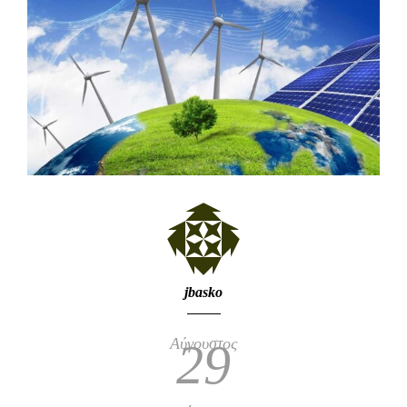
jbasko
Αύγουστος
29