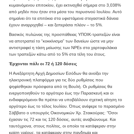
κυμαινόμενου επιτοκίου, έχει εκτιναχθεί σήμερα στο 3,038%
από μηδέν που ήταν στα μέσα του περυσινού Ιουλίου. Αυτό
σημαίνει ότι τα επιτόκια στα υφιστάμενα στεγαστικά δάνεια
έχουν αναρριχηθεί – και ξεπεράσει πλέον – το 5%.
Βασικός πυλώνας της προσπάθειας ΥΠΟΙΚ-τραπεζών είναι
να αποτραπεί το “κοκκίνισμα” των δανείων ώστε να μην
αντιστραφεί η τάση μείωσης των NPEs στα χαρτοφυλάκια
των τραπεζών κάτω από το 5% στα τέλη του έτους.
Έρχονται πάλι οι 72 ή 120 δόσεις
Η Ανεξάρτητη Αρχή Δημοσίων Εσόδων θα ανοίξει την
ηλεκτρονική πλατφόρμα για τις δύο ρυθμίσεις που
ψηφίσθηκαν πρόσφατα από τη Βουλή. Οι ρυθμίσεις θα
ενεργοποιηθούν το αργότερο έως την Παρασκευή και οι
ενδιαφερόμενοι θα πρέπει να υποβάλλουν σχετική αίτηση το
αργότερο έως το τέλος Ιουλίου. Όπως ανέφερε το περασμένο
Σάββατο ο υπουργός Οικονομικών Χρ. Σταικούρας: “Όσοι
έχασαν τις 72 και τις 120 δόσεις, αυτές αναβιώνουμε. Και
ταυτόχρονα, στους πολίτες, οι οποίοι τα κατάφεραν στην
κρίση χρέους, τα κατάφεραν στην πανδημία και