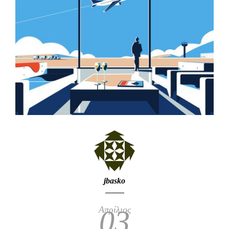
jbasko
Απρίλιος
03