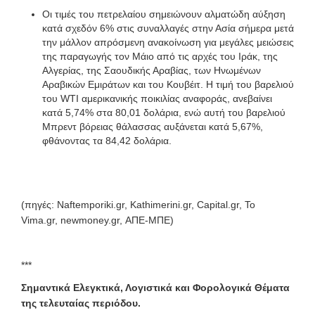
Οι τιμές του πετρελαίου σημειώνουν αλματώδη αύξηση
κατά σχεδόν 6% στις συναλλαγές στην Ασία σήμερα μετά
την μάλλον απρόσμενη ανακοίνωση για μεγάλες μειώσεις
της παραγωγής τον Μάιο από τις αρχές του Ιράκ, της
Αλγερίας, της Σαουδικής Αραβίας, των Ηνωμένων
Αραβικών Εμιράτων και του Κουβέιτ. Η τιμή του βαρελιού
του WTI αμερικανικής ποικιλίας αναφοράς, ανεβαίνει
κατά 5,74% στα 80,01 δολάρια, ενώ αυτή του βαρελιού
Μπρεντ βόρειας θάλασσας αυξάνεται κατά 5,67%,
φθάνοντας τα 84,42 δολάρια.
(πηγές: Naftemporiki.gr, Kathimerini.gr, Capital.gr, To
Vima.gr, newmoney.gr, ΑΠΕ-ΜΠΕ)
***
Σημαντικά Ελεγκτικά, Λογιστικά και Φορολογικά Θέματα
της τελευταίας περιόδου.