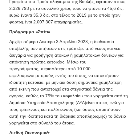
Γραφείου του Προϋπολογισμού της Βουλής, έφτασαν στους
2.326.793 με το συνολικό χρέος τους να φτάνει τα 45,6 δις.
ευρώ έναντι 35,3 δις. στο τέλος το 2019 με το οποίο ήταν
φορτωμένοι 2.007.307 επιχειρηματίες.
Πρόγραμμα «Σπίτι»
Αρχίζει σήμερα
Δευτέρα 3 Απριλίου 2023, η διαδικασία
υποβολής των αιτήσεων στις τράπεζες από νέους και νέα
ζευγάρια για χορήγηση άτοκων ή χαμηλότοκων δανείων για
απόκτηση πρώτης κατοικίας. Μέσω του
προγράμματος, περισσότεροι από 10.000
ωφελούμενοι μπορούν, εντός του έτους, να αποκτήσουν
ιδιόκτητη κατοικία, με μηνιαία δόση σημαντικά χαμηλότερη
από εκείνη που αντιστοιχεί στα στεγαστικά δάνεια της
αγοράς, καθώς το 75% του κεφαλαίου που χορηγείται από τη
Δημόσια Υπηρεσία Απασχόλησης (ΔΥΑ)είναι άτοκο, ενώ για
τους τρίτεκνους και πολύτεκνους (και όσους αποκτήσουν
αυτή την ιδιότητα κατά τη διάρκεια αποπληρωμής) το δάνειο
χορηγείται στο σύνολό του άτοκα.
Διεθνή Οικονομικά: