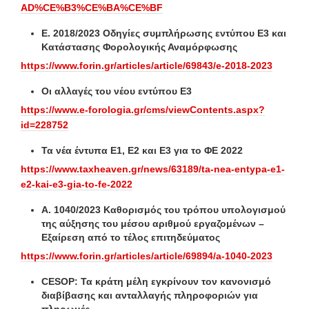
AD%CE%B3%CE%BA%CE%BF
Ε. 2018/2023 Οδηγίες συμπλήρωσης εντύπου Ε3 και
Κατάστασης Φορολογικής Αναμόρφωσης
https://www.forin.gr/articles/article/69843/e-2018-2023
Οι αλλαγές του νέου εντύπου Ε3
https://www.e-forologia.gr/cms/viewContents.aspx?
id=228752
Τα νέα έντυπα Ε1, Ε2 και Ε3 για το ΦΕ 2022
https://www.taxheaven.gr/news/63189/ta-nea-entypa-e1-
e2-kai-e3-gia-to-fe-2022
Α. 1040/2023 Καθορισμός του τρόπου υπολογισμού
της αύξησης του μέσου αριθμού εργαζομένων –
Εξαίρεση από το τέλος επιτηδεύματος
https://www.forin.gr/articles/article/69894/a-1040-2023
CESOP: Τα κράτη μέλη εγκρίνουν τον κανονισμό
διαβίβασης και ανταλλαγής πληροφοριών για