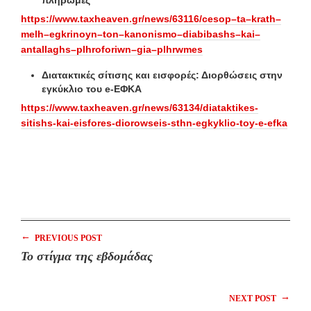
πληρωμές
https
://
www
.
taxheaven
.
gr
/
news
/63116/
cesop
–
ta
–
krath
–
melh
–
egkrinoyn
–
ton
–
kanonismo
–
diabibashs
–
kai
–
antallaghs
–
plhroforiwn
–
gia
–
plhrwmes
Διατακτικές σίτισης και εισφορές: Διορθώσεις στην
εγκύκλιο του e-ΕΦΚΑ
https://www.taxheaven.gr/news/63134/diataktikes-
sitishs-kai-eisfores-diorowseis-sthn-egkyklio-toy-e-efka
←
PREVIOUS POST
Το στίγμα της εβδομάδας
→
NEXT POST