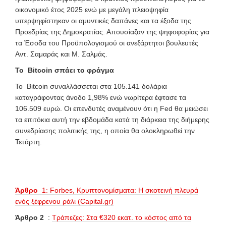
οικονομικό έτος 2025 ενώ με μεγάλη πλειοψηφία
υπερψηφίστηκαν οι αμυντικές δαπάνες και τα έξοδα της
Προεδρίας της Δημοκρατίας. Απουσίαζαν της ψηφοφορίας για
τα Έσοδα του Προϋπολογισμού οι ανεξάρτητοι βουλευτές
Αντ. Σαμαράς και Μ. Σαλμάς.
To Bitcoin σπάει το φράγμα
To Bitcoin συναλλάσσεται στα 105.141 δολάρια
καταγράφοντας άνοδο 1,98% ενώ νωρίτερα έφτασε τα
106.509 ευρώ. Οι επενδυτές αναμένουν ότι η Fed θα μειώσει
τα επιτόκια αυτή την εβδομάδα κατά τη διάρκεια της διήμερης
συνεδρίασης πολιτικής της, η οποία θα ολοκληρωθεί την
Τετάρτη.
Άρθρο
1: Forbes, Κρυπτονομίσματα: Η σκοτεινή πλευρά
ενός ξέφρενου ράλι (Capital.gr)
Άρθρο 2
:
Τράπεζες: Στα €320 εκατ. το κόστος από τα