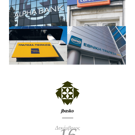
jbasko
Δεκέμβριος
16