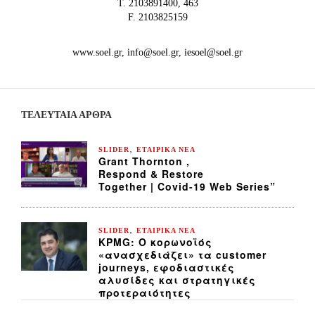
Τ. 2103891400, 463
F. 2103825159
www.soel.gr, info@soel.gr, iesoel@soel.gr
ΤΕΛΕΥΤΑΙΑ ΆΡΘΡΑ
,
SLIDER
ΕΤΑΙΡΙΚΑ ΝΕΑ
Grant Thornton ,
Respond & Restore
Together | Covid-19 Web Series”
,
SLIDER
ΕΤΑΙΡΙΚΑ ΝΕΑ
KPMG: Ο κορωνοϊός
«ανασχεδιάζει» τα customer
journeys, εφοδιαστικές
αλυσίδες και στρατηγικές
προτεραιότητες