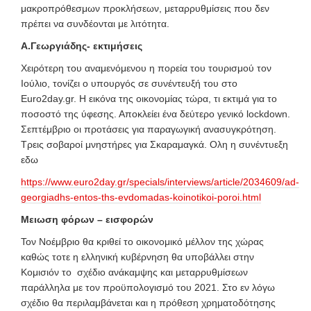
μακροπρόθεσμων προκλήσεων, μεταρρυθμίσεις που δεν
πρέπει να συνδέονται με λιτότητα.
Α.Γεωργιάδης- εκτιμήσεις
Χειρότερη του αναμενόμενου η πορεία του τουρισμού τον
Ιούλιο, τονίζει ο υπουργός σε συνέντευξή του στο
Euro2day.gr. Η εικόνα της οικονομίας τώρα, τι εκτιμά για το
ποσοστό της ύφεσης. Αποκλείει ένα δεύτερο γενικό lockdown.
Σεπτέμβριο οι προτάσεις για παραγωγική ανασυγκρότηση.
Τρεις σοβαροί μνηστήρες για Σκαραμαγκά. Ολη η συνέντυεξη
εδω
https://www.euro2day.gr/specials/interviews/article/2034609/ad-
georgiadhs-entos-ths-evdomadas-koinotikoi-poroi.html
Μειωση φόρων – εισφορών
Τον Νοέμβριο θα κριθεί το οικονομικό μέλλον της χώρας
καθώς τοτε η ελληνική κυβέρνηση θα υποβάλλει στην
Κομισιόν το
σχέδιο ανάκαμψης και μεταρρυθμίσεων
παράλληλα με τον προϋπολογισμό του 2021.
Στο εν λόγω
σχέδιο θα περιλαμβάνεται και η πρόθεση χρηματοδότησης