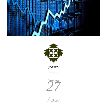
jbasko
Ιούλιος
27
/
2020