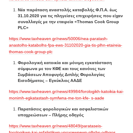
Νέα παράταση αναστολής καταβολής Φ.Π.Α. έως
31.10.2020 για τις πληγείσες επιχειρήσεις που είχαν
συναλλαγές με την εταιρεία «Thomas Cook Group
PLC»
https://www.taxheaven.gr/news/50006/nea-paratash-
anastolhs-katabolhs-fpa-ews-31102020-gia-tis-plhn-etaireia-
thomas-cook-group-plc
Φορολογική κατοικία και μόνιμη εγκατάσταση
σύμφωνα με τον ΚΦΕ και τους κανόνες των
Συμβάσεων Αποφυγής Διπλής Φορολογίας
Εισοδήματος – Εγκύκλιος ΑΑΔΕ
https://www.taxheaven.gr/news/49984/forologikh-katoikia-kai-
monimh-egkatastash-symfwna-me-ton-kfe- s-aade
Παρατάσεις φορολογικών και ασφαλιστικών
υποχρεώσεων – Πλήρης οδηγός
https://www.taxheaven.gr/news/48049/parataseis-
forologikwn-kai-asfalistikwn-ypoxrewsewn-plhrhs-odhgos