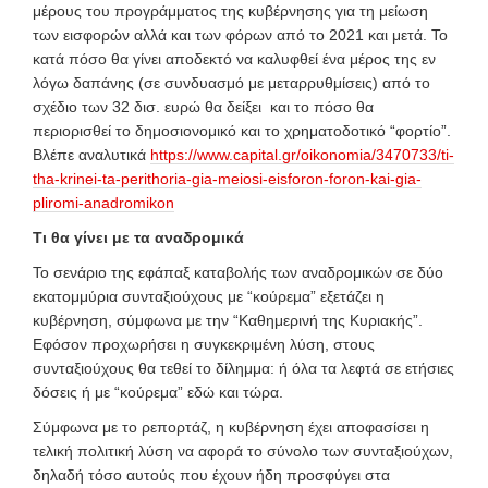
μέρους του προγράμματος της κυβέρνησης για τη μείωση
των εισφορών αλλά και των φόρων από το 2021 και μετά. Το
κατά πόσο θα γίνει αποδεκτό να καλυφθεί ένα μέρος της εν
λόγω δαπάνης (σε συνδυασμό με μεταρρυθμίσεις) από το
σχέδιο των 32 δισ. ευρώ θα δείξει
και το πόσο θα
περιορισθεί το δημοσιονομικό και το χρηματοδοτικό “φορτίο”.
Βλέπε αναλυτικά
https://www.capital.gr/oikonomia/3470733/ti-
tha-krinei-ta-perithoria-gia-meiosi-eisforon-foron-kai-gia-
pliromi-anadromikon
Τι θα γίνει με τα αναδρομικά
Το σενάριο της εφάπαξ καταβολής των αναδρομικών σε δύο
εκατομμύρια συνταξιούχους με “κούρεμα” εξετάζει η
κυβέρνηση, σύμφωνα με την “Καθημερινή της Κυριακής”.
Εφόσον προχωρήσει η συγκεκριμένη λύση, στους
συνταξιούχους θα τεθεί το δίλημμα: ή όλα τα λεφτά σε ετήσιες
δόσεις ή με “κούρεμα” εδώ και τώρα.
Σύμφωνα με το ρεπορτάζ, η κυβέρνηση έχει αποφασίσει η
τελική πολιτική λύση να αφορά το σύνολο των συνταξιούχων,
δηλαδή τόσο αυτούς που έχουν ήδη προσφύγει στα