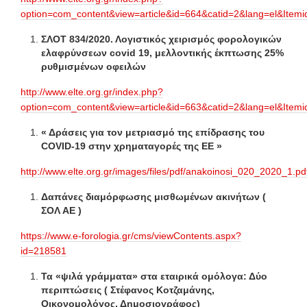
option=com_content&view=article&id=664&catid=2&lang=el&Item
ΣΛΟΤ 834/2020. Λογιστικός χειρισμός φορολογικών
ελαφρύνσεων covid 19, μελλοντικής έκπτωσης 25%
ρυθμισμένων οφειλών
http://www.elte.org.gr/index.php?
option=com_content&view=article&id=663&catid=2&lang=el&Item
« Δράσεις για τον μετριασμό της επίδρασης του
COVID-19 στην χρηματαγορές της ΕΕ »
http://www.elte.org.gr/images/files/pdf/anakoinosi_020_2020_1.pd
Δαπάνες διαμόρφωσης μισθωμένων ακινήτων (
ΣΟΛ ΑΕ )
https://www.e-forologia.gr/cms/viewContents.aspx?
id=218581
Τα «ψιλά γράμματα» στα εταιρικά ομόλογα: Δύο
περιπτώσεις ( Στέφανος Κοτζαμάνης,
Οικονομολόγος, Δημοσιογράφος)