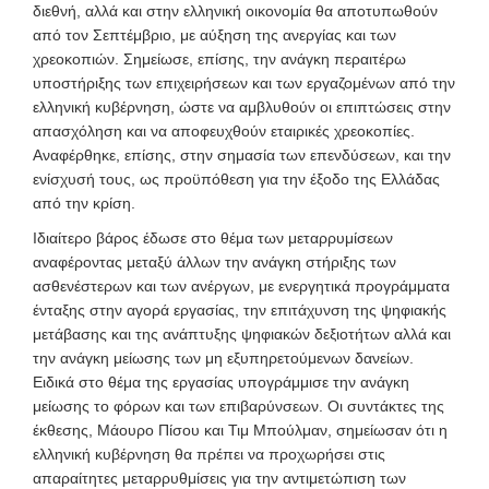
διεθνή, αλλά και στην ελληνική οικονομία θα αποτυπωθούν
από τον Σεπτέμβριο, με αύξηση της ανεργίας και των
χρεοκοπιών. Σημείωσε, επίσης, την ανάγκη περαιτέρω
υποστήριξης των επιχειρήσεων και των εργαζομένων από την
ελληνική κυβέρνηση, ώστε να αμβλυθούν οι επιπτώσεις στην
απασχόληση και να αποφευχθούν εταιρικές χρεοκοπίες.
Αναφέρθηκε, επίσης, στην σημασία των επενδύσεων, και την
ενίσχυσή τους, ως προϋπόθεση για την έξοδο της Ελλάδας
από την κρίση.
Ιδιαίτερο βάρος έδωσε στο θέμα των μεταρρυμίσεων
αναφέροντας μεταξύ άλλων την ανάγκη στήριξης των
ασθενέστερων και των ανέργων, με ενεργητικά προγράμματα
ένταξης στην αγορά εργασίας, την επιτάχυνση της ψηφιακής
μετάβασης και της ανάπτυξης ψηφιακών δεξιοτήτων αλλά και
την ανάγκη μείωσης των μη εξυπηρετούμενων δανείων.
Ειδικά στο θέμα της εργασίας υπογράμμισε την ανάγκη
μείωσης το φόρων και των επιβαρύνσεων.
Οι συντάκτες της
έκθεσης, Μάουρο Πίσου και Τιμ Μπούλμαν, σημείωσαν ότι η
ελληνική κυβέρνηση θα πρέπει να προχωρήσει στις
απαραίτητες μεταρρυθμίσεις για την αντιμετώπιση των