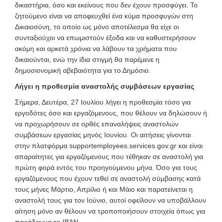
δικαστήρια, όσο και εκείνους που δεν έχουν προσφύγει. Το
ζητούμενο είναι να αποφευχθεί ένα κύμα προσφυγών στη
Δικαιοσύνη, το οποίο ως μόνο αποτέλεσμα θα είχε οι
συνταξιούχοι να επωμιστούν έξοδα και να καθυστερήσουν
ακόμη και αρκετά χρόνια να λάβουν τα χρήματα που
δικαιούνται, ενώ την ίδια στιγμή θα παρέμενε η
δημοσιονομική αβεβαιότητα για το Δημόσιο.
Λήγει η προθεσμία αναστολής συμβάσεων εργασίας
Σήμερα, Δευτέρα, 27 Ιουλίου λήγει η προθεσμία τόσο για
εργοδότες όσο και εργαζόμενους, που θέλουν να δηλώσουν ή
να προχωρήσουν σε ορθές επαναλήψεις αναστολών
συμβάσεων εργασίας μηνός Ιουνίου. Οι αιτήσεις γίνονται
στην πλατφόρμα supportemployees.services.gov.gr και είναι
απαραίτητες για εργαζόμενους που τέθηκαν σε αναστολή για
πρώτη φορά εντός του προηγούμενου μήνα. Όσο για τους
εργαζόμενους που έχουν τεθεί σε αναστολή σύμβασης κατά
τους μήνες Μάρτιο, Απρίλιο ή και Μάιο και παρατείνεται η
αναστολή τους για τον Ιούνιο, αυτοί οφείλουν να υποβάλλουν
αίτηση μόνο αν θέλουν να τροποποιήσουν στοιχεία όπως για