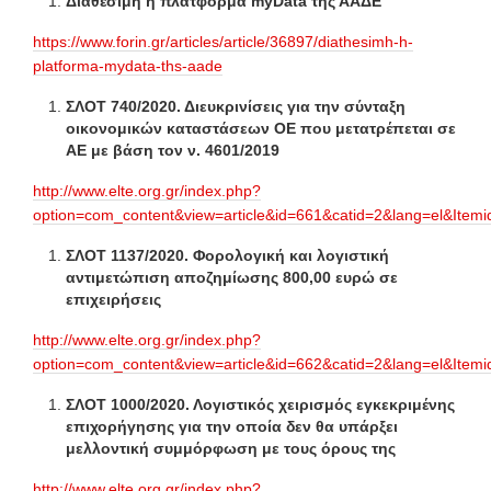
Διαθέσιμη η πλατφόρμα myData της ΑΑΔΕ
https://www.forin.gr/articles/article/36897/diathesimh-h-
platforma-mydata-ths-aade
ΣΛΟΤ 740/2020. Διευκρινίσεις για την σύνταξη
οικονομικών καταστάσεων ΟΕ που μετατρέπεται σε
ΑΕ με βάση τον ν. 4601/2019
http://www.elte.org.gr/index.php?
option=com_content&view=article&id=661&catid=2&lang=el&Item
ΣΛΟΤ 1137/2020. Φορολογική και λογιστική
αντιμετώπιση αποζημίωσης 800,00 ευρώ σε
επιχειρήσεις
http://www.elte.org.gr/index.php?
option=com_content&view=article&id=662&catid=2&lang=el&Item
ΣΛΟΤ 1000/2020. Λογιστικός χειρισμός εγκεκριμένης
επιχορήγησης για την οποία δεν θα υπάρξει
μελλοντική συμμόρφωση με τους όρους της
http://www.elte.org.gr/index.php?