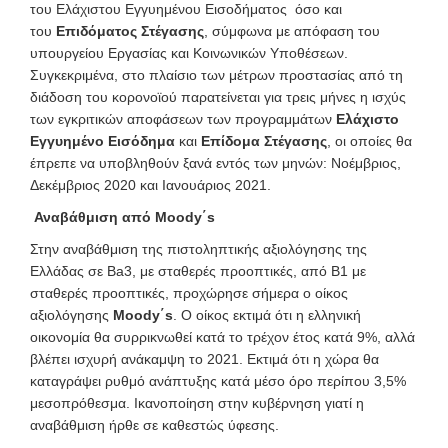
του Ελάχιστου Εγγυημένου Εισοδήματος όσο και
του
Επιδόματος Στέγασης
, σύμφωνα με απόφαση του
υπουργείου Εργασίας και Κοινωνικών Υποθέσεων.
Συγκεκριμένα, στο πλαίσιο των μέτρων προστασίας από τη
διάδοση του κορονοϊού παρατείνεται για τρεις μήνες η ισχύς
των εγκριτικών αποφάσεων των προγραμμάτων
Ελάχιστο
Εγγυημένο Εισόδημα
και
Επίδομα Στέγασης
, οι οποίες θα
έπρεπε να υποβληθούν ξανά εντός των μηνών: Νοέμβριος,
Δεκέμβριος 2020 και Ιανουάριος 2021.
Αναβάθμιση από Moody΄s
Στην αναβάθμιση της πιστοληπτικής αξιολόγησης της
Ελλάδας σε Ba3, με σταθερές προοπτικές, από B1 με
σταθερές προοπτικές, προχώρησε σήμερα ο οίκος
αξιολόγησης
Moody΄s
. Ο οίκος εκτιμά ότι η ελληνική
οικονομία θα συρρικνωθεί κατά το τρέχον έτος κατά 9%, αλλά
βλέπει ισχυρή ανάκαμψη το 2021. Εκτιμά ότι η χώρα θα
καταγράψει ρυθμό ανάπτυξης κατά μέσο όρο περίπου 3,5%
μεσοπρόθεσμα. Ικανοποίηση στην κυβέρνηση γιατί η
αναβάθμιση ήρθε σε καθεστώς ύφεσης.