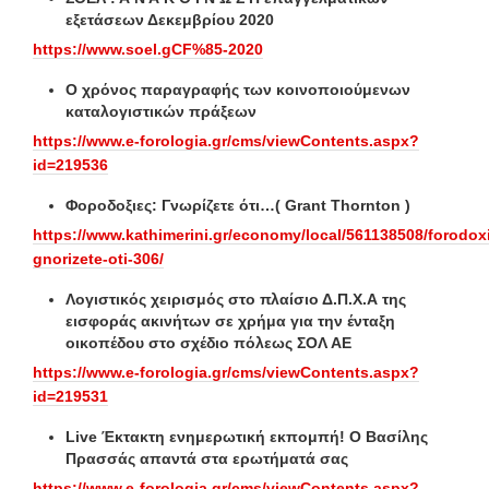
εξετάσεων Δεκεμβρίου 2020
https://www.soel.gCF%85-2020
Ο χρόνος παραγραφής των κοινοποιούμενων
καταλογιστικών πράξεων
https://www.e-forologia.gr/cms/viewContents.aspx?
id=219536
Φοροδοξιες: Γνωρίζετε ότι…( Grant Thornton )
https://www.kathimerini.gr/economy/local/561138508/forodox
gnorizete-oti-306/
Λογιστικός χειρισμός στο πλαίσιο Δ.Π.Χ.Α της
εισφοράς ακινήτων σε χρήμα για την ένταξη
οικοπέδου στο σχέδιο πόλεως ΣΟΛ ΑΕ
https://www.e-forologia.gr/cms/viewContents.aspx?
id=219531
Live Έκτακτη ενημερωτική εκπομπή! Ο Βασίλης
Πρασσάς απαντά στα ερωτήματά σας
https://www.e-forologia.gr/cms/viewContents.aspx?