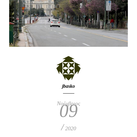
jbasko
Νοέμβριος
09
/
2020