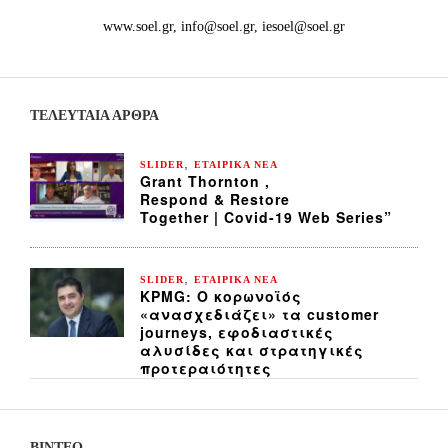
www.soel.gr, info@soel.gr, iesoel@soel.gr
ΤΕΛΕΥΤΑΙΑ ΆΡΘΡΑ
,
SLIDER
ΕΤΑΙΡΙΚΑ ΝΕΑ
Grant Thornton ,
Respond & Restore
Together | Covid-19 Web Series”
,
SLIDER
ΕΤΑΙΡΙΚΑ ΝΕΑ
KPMG: Ο κορωνοϊός
«ανασχεδιάζει» τα customer
journeys, εφοδιαστικές
αλυσίδες και στρατηγικές
προτεραιότητες
ΒΙΝΤΕΟ