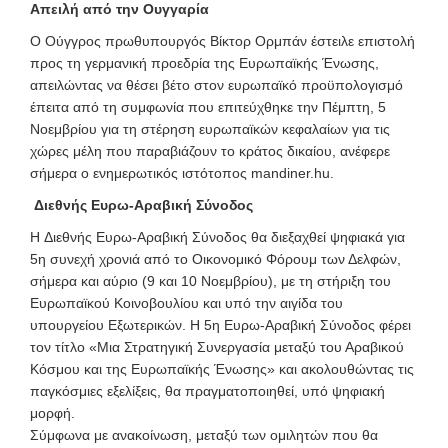
Απειλή από την Ουγγαρία
Ο Ούγγρος πρωθυπουργός Βίκτορ Ορμπάν έστειλε επιστολή
προς τη γερμανική προεδρία της Ευρωπαϊκής Ένωσης,
απειλώντας να θέσει βέτο στον ευρωπαϊκό προϋπολογισμό
έπειτα από τη συμφωνία που επιτεύχθηκε την Πέμπτη, 5
Νοεμβρίου για τη στέρηση ευρωπαϊκών κεφαλαίων για τις
χώρες μέλη που παραβιάζουν το κράτος δικαίου, ανέφερε
σήμερα ο ενημερωτικός ιστότοπος mandiner.hu.
Διεθνής Ευρω-Αραβική Σύνοδος
H Διεθνής Ευρω-Αραβική Σύνοδος θα διεξαχθεί ψηφιακά για
5η συνεχή χρονιά από το Οικονομικό Φόρουμ των Δελφών,
σήμερα και αύριο (9 και 10 Νοεμβρίου), με τη στήριξη του
Ευρωπαϊκού Κοινοβουλίου και υπό την αιγίδα του
υπουργείου Εξωτερικών. Η 5η Ευρω-Αραβική Σύνοδος φέρει
τον τίτλο «Μια Στρατηγική Συνεργασία μεταξύ του Αραβικού
Κόσμου και της Ευρωπαϊκής Ένωσης» και ακολουθώντας τις
παγκόσμιες εξελίξεις, θα πραγματοποιηθεί, υπό ψηφιακή
μορφή.
Σύμφωνα με ανακοίνωση, μεταξύ των ομιλητών που θα