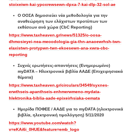
stoixeiwn-kai-ypoxrewsewn-dpxa-7-kai-dlp-32-sol-ae
Ο ΟΟΣΑ δημοσιεύει νέα μεθοδολογία για την
αναθεώρηση των ελάχιστων προτύπων των
εκθέσεων ανά χώρα (CbC Reporting)
https://www.taxheaven.gr/news/51325/o-oosa-
dhmosieyei-nea-meoodologia-gia-thn-anaoewrhsh-twn-
elaxistwn-protypwn-twn-ekoesewn-ana-xwra-cbc-
reporting
Συχνές ερωτήσεις-απαντήσεις (Ενημερωμένο)
myDATA – Ηλεκτρονικά βιβλία ΑΑΔΕ (Επιχειρησιακά
θέματα)
https://www.taxheaven.gr/circulars/34549/syxnes-
erwthseis-apanthseis-enhmerwmeno-mydata-
hlektronika-biblia-aade-epixeirhsiaka-oemata
Ημερίδα ΠΟΦΕΕ / ΑΑΔΕ για το myDATA (ηλεκτρονικά
βιβλία, ηλεκτρονική τιμολόγηση) 5/11/2020
https://www.youtube.com/watch?
v=eKAi6i_0HUE&feature=emb_logo