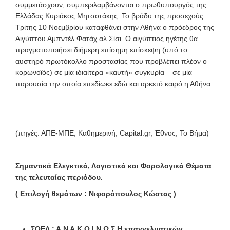
συμμετάσχουν, συμπεριλαμβάνονται ο πρωθυπουργός της
Ελλάδας Κυριάκος Μητσοτάκης. Το βράδυ της προσεχούς
Τρίτης 10 Νοεμβρίου καταφθάνει στην Αθήνα ο πρόεδρος της
Αιγύπτου Αμπντέλ Φατάχ αλ Σίσι .Ο αιγύπτιος ηγέτης θα
πραγματοποιήσει διήμερη επίσημη επίσκεψη (υπό το
αυστηρό πρωτόκολλο προστασίας που προβλέπει πλέον ο
κορωνοϊός) σε μία ιδιαίτερα «καυτή» συγκυρία – σε μία
παρουσία την οποία επεδίωκε εδώ και αρκετό καιρό η Αθήνα.
(πηγές: ΑΠΕ-ΜΠΕ, Καθημερινή, Capital.gr, Έθνος, Το Βήμα)
Σημαντικά Ελεγκτικά, Λογιστικά και Φορολογικά Θέματα
της τελευταίας περιόδου.
( Επιλογή θεμάτων : Νιφορόπουλος Κώστας )
ΣΟΕΛ : Α Ν Α Κ Ο Ι Ν Ω Σ Η επαγγελματικών