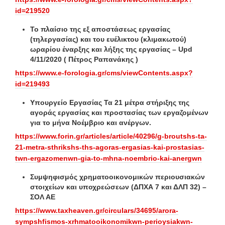
id=219520
Το πλαίσιο της εξ αποστάσεως εργασίας
(τηλεργασίας) και του ευέλικτου (κλιμακωτού)
ωραρίου έναρξης και λήξης της εργασίας – Upd
4/11/2020 ( Πέτρος Ραπανάκης )
https://www.e-forologia.gr/cms/viewContents.aspx?
id=219493
Υπουργείο Εργασίας Τα 21 μέτρα στήριξης της
αγοράς εργασίας και προστασίας των εργαζομένων
για το μήνα Νοέμβριο και ανέργων.
https://www.forin.gr/articles/article/40296/g-broutshs-ta-
21-metra-sthrikshs-ths-agoras-ergasias-kai-prostasias-
twn-ergazomenwn-gia-to-mhna-noembrio-kai-anergwn
Συμψηφισμός χρηματοοικονομικών περιουσιακών
στοιχείων και υποχρεώσεων (ΔΠΧΑ 7 και ΔΛΠ 32) –
ΣΟΛ ΑΕ
https://www.taxheaven.gr/circulars/34695/arora-
sympshfismos-xrhmatooikonomikwn-perioysiakwn-