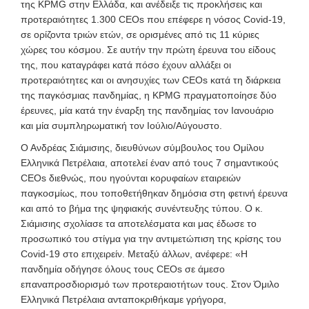
της
KPMG στην Ελλάδα, και ανέδειξε τις προκλήσεις και
προτεραιότητες 1.300 CEOs που επέφερε η νόσος Covid-19,
σε ορίζοντα τριών ετών, σε ορισμένες από τις 11 κύριες
χώρες του κόσμου. Σε αυτήν την πρώτη έρευνα του είδους
της, που καταγράφει κατά πόσο έχουν αλλάξει οι
προτεραιότητες και οι ανησυχίες των CEOs κατά τη διάρκεια
της παγκόσμιας πανδημίας, η KPMG πραγματοποίησε δύο
έρευνες, μία κατά την έναρξη της πανδημίας τον Ιανουάριο
και μία συμπληρωματική τον Ιούλιο/Αύγουστο.
Ο Ανδρέας Σιάμισιης, διευθύνων σύμβουλος του Ομίλου
Ελληνικά Πετρέλαια
, αποτελεί έναν από τους 7 σημαντικούς
CEOs διεθνώς, που ηγούνται κορυφαίων εταιρειών
παγκοσμίως, που τοποθετήθηκαν δημόσια στη φετινή έρευνα
και από το βήμα της ψηφιακής συνέντευξης τύπου. Ο κ.
Σιάμισιης σχολίασε τα αποτελέσματα και μας έδωσε το
προσωπικό του στίγμα για την αντιμετώπιση της κρίσης του
Covid-19 στο επιχειρείν. Μεταξύ άλλων, ανέφερε: «Η
πανδημία οδήγησε όλους τους CEOs σε άμεσο
επαναπροσδιορισμό των προτεραιοτήτων τους. Στον Όμιλο
Ελληνικά Πετρέλαια ανταποκριθήκαμε γρήγορα,