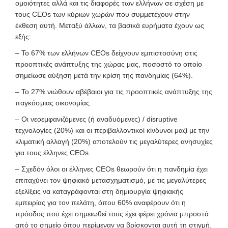
ομοιότητες αλλά και τις διαφορές των ελλήνων σε σχέση με
τους CEOs των κύριων χωρών που συμμετέχουν στην
έκθεση αυτή. Μεταξύ άλλων, τα βασικά ευρήματα έχουν ως
εξής:
– Το 67% των ελλήνων CEOs δείχνουν εμπιστοσύνη στις
προοπτικές ανάπτυξης της χώρας μας, ποσοστό το οποίο
σημείωσε αύξηση μετά την κρίση της πανδημίας (64%).
– Το 27% νιώθουν αβέβαιοι για τις προοπτικές ανάπτυξης της
παγκόσμιας οικονομίας.
– Οι νεοεμφανιζόμενες (ή αναδυόμενες) / disruptive
τεχνολογίες (20%) και οι περιβαλλοντικοί κίνδυνοι μαζί με την
κλιματική αλλαγή (20%) αποτελούν τις μεγαλύτερες ανησυχίες
για τους έλληνες CEOs.
– Σχεδόν όλοι οι έλληνες CEOs θεωρούν ότι η πανδημία έχει
επιταχύνει τον ψηφιακό μετασχηματισμό,
με τις μεγαλύτερες
εξελίξεις να καταγράφονται στη δημιουργία ψηφιακής
εμπειρίας για τον πελάτη, όπου 60% αναφέρουν ότι η
πρόοδος που έχει σημειωθεί τους έχει φέρει χρόνια μπροστά
από το σημείο όπου περίμεναν να βρίσκονται αυτή τη στιγμή.