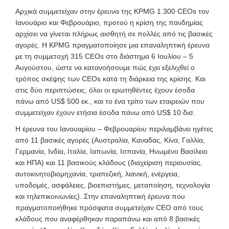
Αρχικά συμμετείχαν στην έρευνα της KPMG 1.300 CEOs τον
Ιανουάριο και Φεβρουάριο, προτού η κρίση της πανδημίας
αρχίσει να γίνεται πλήρως αισθητή σε πολλές από τις βασικές
αγορές. Η KPMG πραγματοποίησε μια επαναληπτική έρευνα
με τη συμμετοχή 315 CEOs στο διάστημα 6 Ιουλίου – 5
Αυγούστου, ώστε να κατανοήσουμε πώς έχει εξελιχθεί ο
τρόπος σκέψης των CEOs κατά τη διάρκεια της κρίσης. Και
στις δύο περιπτώσεις, όλοι οι ερωτηθέντες έχουν έσοδα
πάνω από US$ 500 εκ., και το ένα τρίτο των εταιρειών που
συμμετείχαν έχουν ετήσια έσοδα πάνω από US$ 10 δισ.
Η έρευνα του Ιανουαρίου – Φεβρουαρίου περιλαμβάνει ηγέτες
από 11 βασικές αγορές (Αυστραλία, Καναδάς, Κίνα, Γαλλία,
Γερμανία, Ινδία, Ιταλία, Ιαπωνία, Ισπανία, Ηνωμένο Βασίλειο
και ΗΠΑ) και 11 βασικούς κλάδους (διαχείριση περιουσίας,
αυτοκινητοβιομηχανία, τραπεζική, λιανική, ενέργεια,
υποδομές, ασφάλειες, βιοεπιστήμες, μεταποίηση, τεχνολογία
και τηλεπικοινωνίες). Στην επαναληπτική έρευνα που
πραγματοποιήθηκε πρόσφατα συμμετείχαν CEO από τους
κλάδους που αναφέρθηκαν παραπάνω και από 8 βασικές