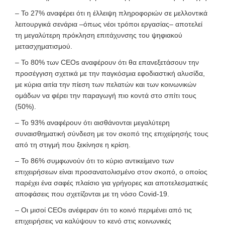
– Το 27% αναφέρει ότι η έλλειψη πληροφοριών σε μελλοντικά
λειτουργικά σενάρια –όπως νέοι τρόποι εργασίας– αποτελεί
τη μεγαλύτερη πρόκληση επιτάχυνσης του ψηφιακού
μετασχηματισμού.
– Το 80% των CEOs αναφέρουν ότι θα επανεξετάσουν την
προσέγγιση σχετικά με την παγκόσμια εφοδιαστική αλυσίδα,
με κύρια αιτία την πίεση των πελατών και των κοινωνικών
ομάδων να φέρει την παραγωγή πιο κοντά στο σπίτι τους
(50%).
– Το 93% αναφέρουν ότι αισθάνονται μεγαλύτερη
συναισθηματική σύνδεση με τον σκοπό της επιχείρησής τους
από τη στιγμή που ξεκίνησε η κρίση.
– Το 86% συμφωνούν ότι το κύριο αντικείμενο των
επιχειρήσεων είναι προσανατολισμένο στον σκοπό, ο οποίος
παρέχει ένα σαφές πλαίσιο για γρήγορες και αποτελεσματικές
αποφάσεις που σχετίζονται με τη νόσο Covid-19.
– Οι μισοί CEOs ανέφεραν ότι το κοινό περιμένει από τις
επιχειρήσεις να καλύψουν το κενό στις κοινωνικές