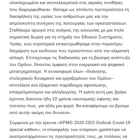
ολοκληρωμένα και αποτελεσματικά στις ακραίες συνθήκες
που διαμορφώθηκαν. Θέσαμε ως απόλυτη προτεραιότητα τη
διασφάλιση της υγείας των ανθρώπων μας και την
απρόσκοπτη συνέχιση της λειτουργίας των εγκαταστάσεων.
Σταθήκαμε αρωγοί στις ανάγκες της κοινωνίας με μια πολύ
σημαντική δωρεά για τη στήριξη του Εθνικού Συστήματος
Υγείας, ενώ στρατηγικά επικεντρωθήκαμε στην περαιτέρω
διαχείριση των κινδύνων που προκύπτουν από την κλιματική
αλλαγή. Επιταχύναμε τις διαδικασίες για τη βιώσιμη ανάπτυξη
του Ομίλου, δίνοντας έμφαση στον ενεργειακό και ψηφιακό
μετασχηματισμό. Η συνεισφορά όλων –διοίκησης,
στελεχιακού δυναμικού και εργαζομένων του Ομίλου–
αποτέλεσε ένα εξαιρετικό παράδειγμα αφοσίωσης,
επαγγελματισμού και αλληλεγγύης. Η κρίση αυτή μας βρήκε
έχοντας διανύσει ήδη 10 χρόνια οικονομικής ύφεσης και
πιστεύω πως, για άλλη μια φορά, θα καταφέρουμε να βγούμε
από αυτήν ακόμη πιο δυνατοί»
.
Σύμφωνα με την έρευνα «KPMG 2020 CEO Outlook Covid-19
special edition», οι επικεφαλής των εταιρειών χρειάστηκε να
αναπροσαρμόσουν τις προτεραιότητές τους, με πολλούς να