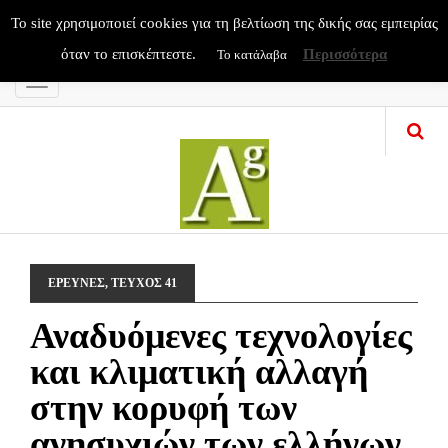
To site χρησιμοποιεί cookies για τη βελτίωση της δικής σας εμπειρίας
όταν το επισκέπτεστε.
Περισσότερα
Το κατάλαβα
Menu
ΕΡΕΥΝΕΣ
,
ΤΕΥΧΟΣ 41
Αναδυόμενες τεχνολογίες
και κλιματική αλλαγή
στην κορυφή των
ανησυχιών των ελλήνων