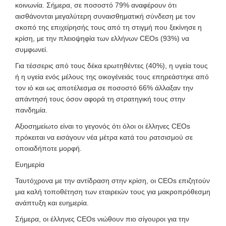
κοινωνία. Σήμερα, σε ποσοστό 79% αναφέρουν ότι
αισθάνονται μεγαλύτερη συναισθηματική σύνδεση με τον
σκοπό της επιχείρησής τους από τη στιγμή που ξεκίνησε η
κρίση, με την πλειοψηφία των ελλήνων CEOs (93%) να
συμφωνεί.
Για τέσσερις από τους δέκα ερωτηθέντες (40%), η υγεία τους
ή η υγεία ενός μέλους της οικογένειάς τους επηρεάστηκε από
τον ιό και ως αποτέλεσμα σε ποσοστό 66% άλλαξαν την
απάντησή τους όσον αφορά τη στρατηγική τους στην
πανδημία.
Αξιοσημείωτο είναι το γεγονός ότι όλοι οι έλληνες
CEOs
πρόκειται να εισάγουν νέα μέτρα κατά του ρατσισμού σε
οποιαδήποτε μορφή.
Ευημερία
Ταυτόχρονα με την αντίδραση στην κρίση, οι CEOs επιζητούν
μια καλή τοποθέτηση των εταιρειών τους για μακροπρόθεσμη
ανάπτυξη και ευημερία.
Σήμερα, οι έλληνες CEOs νιώθουν πιο σίγουροι για την