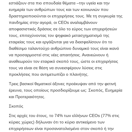
εστιάζουν στα πιο σπουδαία θέματα –την
υγεία και την
ευημερία των ανθρώπων τους και των κοινωνιών που
δραστηριοποιούνται οι επιχειρήσεις τους. Με τη συγκυρία της
πανδημίας στην αγορά, οι CEOs αναλαμβάνουν
αποφασιστικές δράσεις σε όλο το εύρος των επιχειρήσεών
τους, επιταχύνοντας τον ψηφιακό μετασχηματισμό της
εταιρείας τους και εργάζονται για να διασφαλίσουν ότι το
διαθέσιμο ταλαντούχο ανθρώπινο δυναμικό τους είναι ικανό
να προσαρμοστεί στις νέες απαιτήσεις. Ανανεώνουν ή
αναθεωρούν τον εταιρικό σκοπό τους, ώστε οι επιχειρήσεις
τους να είναι σε θέση να συνεισφέρουν λύσεις στις
προκλήσεις που αντιμετωπίζει ο πλανήτης.
Τρεις βασικοί θεματικοί άξονες προέκυψαν από την φετινή
έρευνα, τους οποίους προσδιορίζουμε ως: Σκοπός
, Ευημερία
και Προτεραιότητες.
Σκοπός
Στις αρχές του έτους, το 74% των ελλήνων CEOs (77% στις
κύριες χώρες) δήλωναν ότι το κύριο αντικείμενο των
επιχειρήσεων είναι προσανατολισμένο στον σκοπό ή την