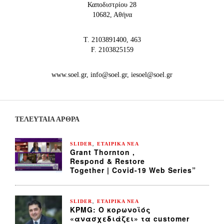
Καποδιστρίου 28
10682, Αθήνα
Τ. 2103891400, 463
F. 2103825159
www.soel.gr, info@soel.gr, iesoel@soel.gr
ΤΕΛΕΥΤΑΙΑ ΆΡΘΡΑ
,
SLIDER
ΕΤΑΙΡΙΚΑ ΝΕΑ
Grant Thornton ,
Respond & Restore
Together | Covid-19 Web Series”
,
SLIDER
ΕΤΑΙΡΙΚΑ ΝΕΑ
KPMG: Ο κορωνοϊός
«ανασχεδιάζει» τα customer