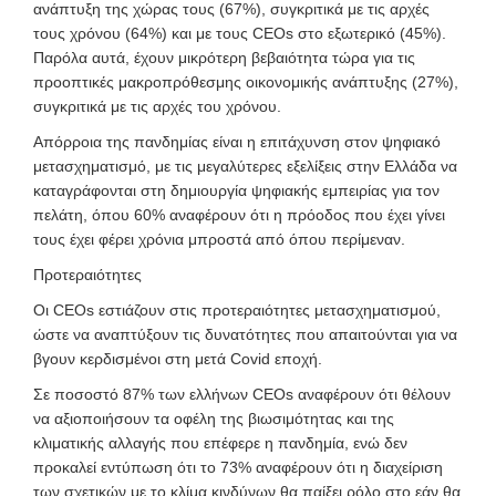
ανάπτυξη της χώρας τους (67%), συγκριτικά με τις αρχές
τους χρόνου (64%) και με τους CEOs στο εξωτερικό (45%).
Παρόλα αυτά, έχουν μικρότερη βεβαιότητα τώρα για τις
προοπτικές μακροπρόθεσμης οικονομικής ανάπτυξης (27%),
συγκριτικά με τις αρχές του χρόνου.
Απόρροια της πανδημίας είναι η επιτάχυνση στον ψηφιακό
μετασχηματισμό, με τις μεγαλύτερες εξελίξεις στην Ελλάδα να
καταγράφονται στη δημιουργία ψηφιακής εμπειρίας για τον
πελάτη, όπου 60% αναφέρουν ότι η πρόοδος που έχει γίνει
τους έχει φέρει χρόνια μπροστά από όπου περίμεναν.
Προτεραιότητες
Οι CEOs εστιάζουν στις προτεραιότητες μετασχηματισμού,
ώστε να αναπτύξουν τις δυνατότητες που απαιτούνται για να
βγουν κερδισμένοι στη μετά Covid εποχή.
Σε ποσοστό 87% των ελλήνων CEOs αναφέρουν ότι θέλουν
να αξιοποιήσουν τα οφέλη της βιωσιμότητας και της
κλιματικής αλλαγής που επέφερε η πανδημία, ενώ δεν
προκαλεί εντύπωση ότι το
73% αναφέρουν ότι η διαχείριση
των σχετικών με το κλίμα κινδύνων θα παίξει ρόλο στο εάν θα