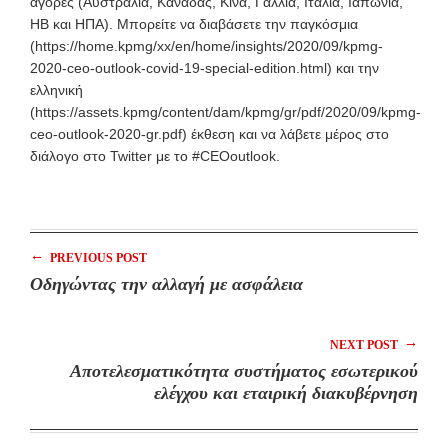
αγορές (Αυστραλία, Καναδάς, Κίνα, Γαλλία, Ιταλία, Ιαπωνία,
ΗΒ και ΗΠΑ). Μπορείτε να διαβάσετε την παγκόσμια
(https://home.kpmg/xx/en/home/insights/2020/09/kpmg-
2020-ceo-outlook-covid-19-special-edition.html) και την
ελληνική
(https://assets.kpmg/content/dam/kpmg/gr/pdf/2020/09/kpmg-
ceo-outlook-2020-gr.pdf) έκθεση και να λάβετε μέρος στο
διάλογο στο Twitter με το #CEOoutlook.
←
PREVIOUS POST
Οδηγώντας την αλλαγή με ασφάλεια
→
NEXT POST
Αποτελεσματικότητα συστήματος εσωτερικού
ελέγχου και εταιρική διακυβέρνηση