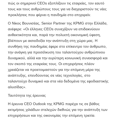
πώς οι σημερινοί CEOs εξοπλίζουν τις εταιρείες, τον εαυτό
τους και τους ανθρώπους τους για να διαχειριστούν τις νέες
προκλήσεις που φέρνει η πανδημία στο επιχειρείν.
Ο Νίκος Βουνισέας, Senior Partner της
KPMG στην Ελλάδα,
ανέφερε: «Οι έλληνες CEOs συνεχίζουν να επιδεικνύουν
ανθεκτικότητα και, παρά την πολυετή οικονομική ύφεση,
βλέπουν με αισιοδοξία την ανάπτυξη στη χώρα μας. Η
συνθήκη της πανδημίας έφερε στο επίκεντρο τον άνθρωπο,
την ανάγκη για προσέλκυση του ταλαντούχου ανθρώπινου
δυναμικού, αλλά και την ευρύτερη κοινωνική συνεισφορά και
τον σκοπό της εταιρείας τους. Οι επιχειρήσεις πλέον
χρειάζεται να προετοιμαστούν για την επόμενη μέρα της
ανάπτυξης, επενδύοντας σε νέες τεχνολογίες, στο
ταλαντούχο δυναμικό και στα νέα δεδομένα της εφοδιαστικής
αλυσίδας».
Ταυτότητα της έρευνας
Η έρευνα CEO Outlook
της KPMG παρέχει τις σε βάθος
εκτιμήσεις χιλιάδων στελεχών διεθνώς για την ανάπτυξη των
επιχειρήσεων και της οικονομίας την επόμενη τριετία.