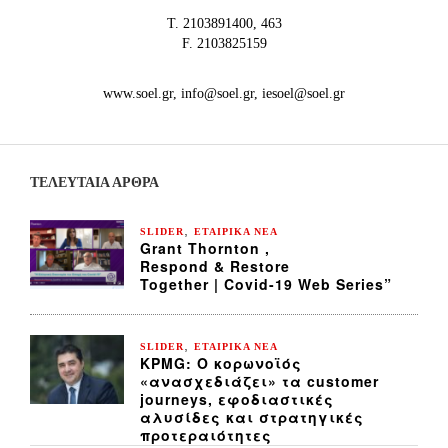
Τ. 2103891400, 463
F. 2103825159
www.soel.gr, info@soel.gr, iesoel@soel.gr
ΤΕΛΕΥΤΑΙΑ ΆΡΘΡΑ
,
SLIDER
ΕΤΑΙΡΙΚΑ ΝΕΑ
Grant Thornton ,
Respond & Restore
Together | Covid-19 Web Series”
,
SLIDER
ΕΤΑΙΡΙΚΑ ΝΕΑ
KPMG: Ο κορωνοϊός
«ανασχεδιάζει» τα customer
journeys, εφοδιαστικές
αλυσίδες και στρατηγικές
προτεραιότητες