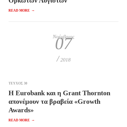
Ορκωτών Λογιστών
→
READ MORE
Νοέμβριος
07
/
2018
ΤΕΥΧΟΣ 30
Η Eurobank και η Grant Thornton
απονέμουν τα βραβεία «Growth
Awards»
→
READ MORE