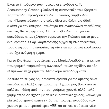
Είναι το ζητούμενο των ημερών οι επενδύσεις. Το
Accountancy Greece φιλοξενεί τη συνέντευξη του Χρήστου
Χαρπαντίδη, προέδρου και διευθύνοντος συμβούλου
της «Παπαστράτος», ο οποίος δίνει μια άλλη, αισιόδοξη,
εικόνα για την επιχειρηματικότητα και ανακοινώνει επενδύσεις
και νέες θέσεις εργασίας. Οι πρωτοβουλίες του για νέες
επενδύσεις απασχόλησαν ευμενώς την Πολιτεία και τα μέσα
ενημέρωσης. Ο Χρ. Χαρπαντίδης εξηγεί τη φιλοσοφία του,
τους στόχους της εταιρείας, τη νέα επιχειρηματική κουλτούρα
που έχει ανάγκη η χώρα.
Για το ίδιο θέμα η συντάκτης μας Μαρία Ακριβού επιχειρεί μια
πανοραμική παρουσίαση των επενδυτικών σχεδίων σειράς
ελληνικών επιχειρήσεων. Μια ακόμα αισιόδοξη νότα.
Σε αυτό το τεύχος δημοσιεύεται έρευνα για τις άμεσες ξένες
επενδύσεις (ΑΞΕ) στην Ευρώπη. Η χώρα μας βρίσκεται σε
καλύτερη θέση από την προηγούμενη χρονιά, αλλά πολύ
χαμηλότερα σε σχέση με άλλες ευρωπαϊκές χώρες, καθώς για
μία ακόμα χρονιά έμεινε εκτός της πρώτης εικοσάδας των
χωρών με τις περισσότερες ΑΞΕ και τις περισσότερες νέες